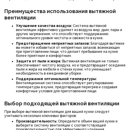
Преимущества использования вытяжной
вентиляции
Улучшение качества воздуха
:
Система вытяжной
вентиляции эффективно удаляет из воздуха жир, дым, пары и
другие загрязнения, что способствует поддержанию
оптимального уровня чистоты и свежести в кухне.
Предотвращение неприятных запахов
:
Благодаря вытяжке
вы можете избавиться от неприятных запахов, возникающих
при приготовлении пищи, что делает пребывание на кухне
более приятным и комфортным.
Защита от пыли и жира
:
Вытяжная вентиляция не только
обеспечивает чистоту воздуха, но и предотвращает оседание
пыли и жира на мебели и стенах кухни, что уменьшает
необходимость в ежедневной уборке.
Поддержание оптимальной температуры
:
Вентиляционная система способствует регулированию
температуры в кухне, предотвращая перегрев и создавая
комфортные условия для приготовления пищи.
Выбор подходящей вытяжной вентиляции
При выборе вытяжной вентиляции для вашей кухни следует
учитывать несколько ключевых факторов:
Производительность
:
Определите объем вашей кухни и
выберите систему вентиляции с соответствующей
производительностью для эффективного удаления