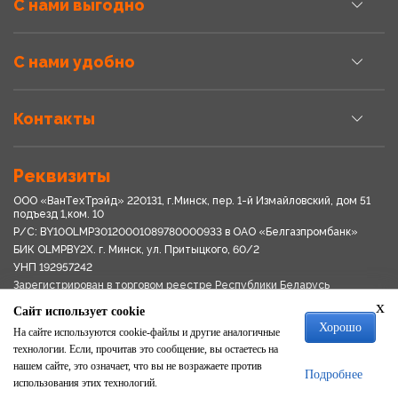
С нами выгодно
С нами удобно
Контакты
Реквизиты
ООО «ВанТехТрэйд» 220131, г.Минск, пер. 1-й Измайловский, дом 51
подъезд 1,ком. 10
Р/С: BY10OLMP30120001089780000933 в OАО «Белгазпромбанк»
БИК OLMPBY2X. г. Минск, ул. Притыцкого, 60/2
УНП 192957242
Зарегистрирован в торговом реестре Республики Беларусь
03.04.2018
x
Сайт использует cookie
Свидетельство о регистрации № 192957242выдано 18.08.2017
Хорошо
Мингориспоплком
На сайте используются cookie-файлы и другие аналогичные
Политика обработки персональных данных
технологии. Если, прочитав это сообщение, вы остаетесь на
Положение о системе видеонаблюдения
нашем сайте, это означает, что вы не возражаете против
Подробнее
Политика в отношении обработки файлов cookie
использования этих технологий.