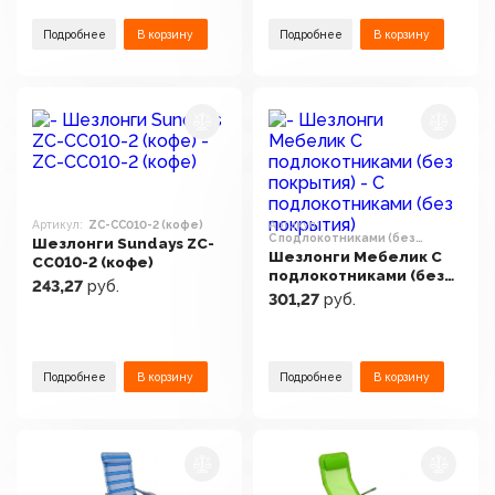
Подробнее
В корзину
Подробнее
В корзину
Артикул:
ZC-CC010-2 (кофе)
Артикул:
С подлокотниками (без
Шезлонги Sundays ZC-
покрытия)
Шезлонги Мебелик С
CC010-2 (кофе)
подлокотниками (без
243,27
руб.
покрытия)
301,27
руб.
Подробнее
В корзину
Подробнее
В корзину