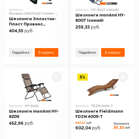
Артикул:
Артикул:
HY-8007 (синий)
Прованс 190x70x32 (темно-
Шезлонги monAmi HY-
зеленый)
Шезлонги Элластик-
8007 (синий)
Пласт Прованс
259,33
руб.
190x70x32 (темно-
404,55
руб.
зеленый)
Подробнее
В корзину
Подробнее
В корзину
5%
Артикул:
HY-8209
Артикул:
FDZN 4009-T
Шезлонги monAmi HY-
Шезлонги Fieldmann
8209
FDZN 4009-T
452,96
руб.
632.14
руб.
Экономия
30,10
602,04
руб.
руб.