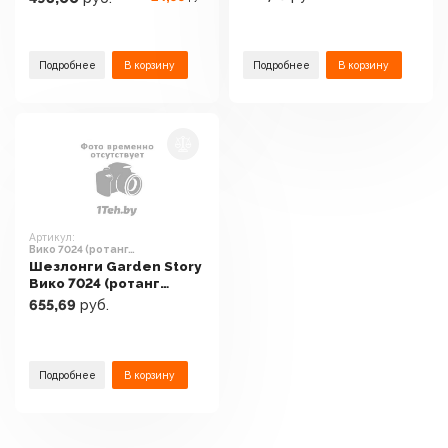
Подробнее
В корзину
Подробнее
В корзину
Артикул:
Вико 7024 (ротанг
искусственный коричневый)
Шезлонги Garden Story
Вико 7024 (ротанг
искусственный
655,69
руб.
коричневый)
Подробнее
В корзину