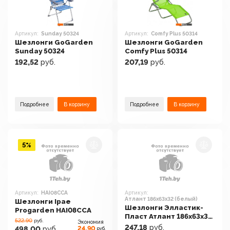
Артикул:
Sunday 50324
Артикул:
Comfy Plus 50314
Шезлонги GoGarden
Шезлонги GoGarden
Sunday 50324
Comfy Plus 50314
192,52
руб.
207,19
руб.
Подробнее
В корзину
Подробнее
В корзину
5%
Артикул:
HAI08CCA
Артикул:
Атлант 186x63x32 (белый)
Шезлонги Ipae
Шезлонги Элластик-
Progarden HAI08CCA
Пласт Атлант 186x63x32
522.90
руб.
Экономия
(белый)
247,18
руб.
24,90
498,00
руб.
руб.