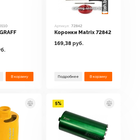
0110
Артикул:
72842
 GRAFF
Коронки Matrix 72842
169,38
руб.
б.
В корзину
Подробнее
В корзину
5%