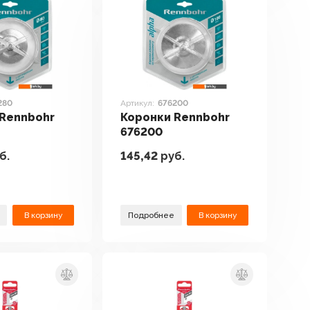
280
Артикул:
676200
 Rennbohr
Коронки Rennbohr
676200
б.
145,42
руб.
В корзину
Подробнее
В корзину