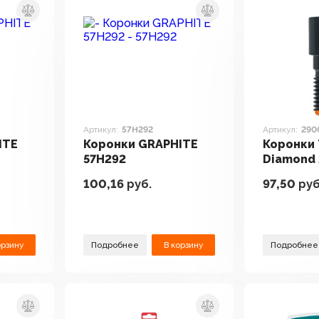
Артикул:
57H292
Артикул:
290
ITE
Коронки GRAPHITE
Коронки 
57H292
Diamond
100,16
руб.
97,50
руб
орзину
Подробнее
В корзину
Подробнее