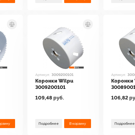
Артикул:
3009200101
Артикул:
300
Коронки Wilpu
Коронки 
3009200101
3008900
109,48
руб.
106,82
ру
орзину
Подробнее
В корзину
Подробнее