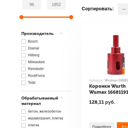
Сортировать:
Производитель
Bosch
Diamal
Hilberg
Milwaukee
Rennbohr
RockForce
Артикул:
Wumax 16681
Total
Коронки Wurth
Wumax 1668119
Обрабатываемый
128,11
руб.
материал
бетон, железобетон
керамогранит, плитка
плитка
Подробнее
В к