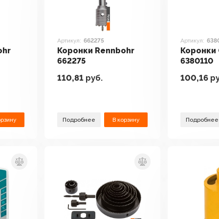
Артикул:
662275
Артикул:
638
ohr
Коронки Rennbohr
Коронки
662275
6380110
110,81
руб.
100,16
ру
орзину
Подробнее
В корзину
Подробнее