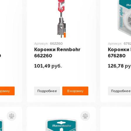
Артикул:
662260
Артикул:
676
Коронки Rennbohr
Коронки
0
662260
676280
101,49
руб.
126,78
ру
орзину
Подробнее
В корзину
Подробнее