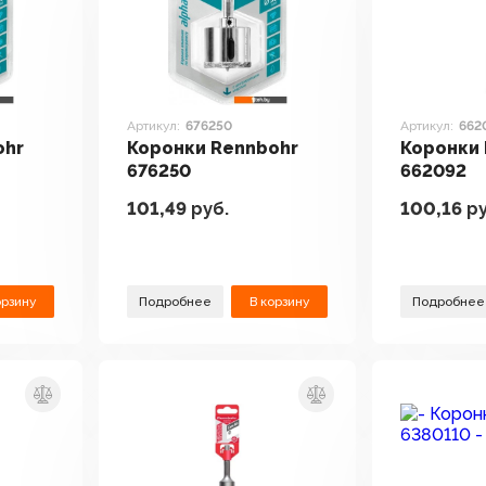
Артикул:
676250
Артикул:
662
ohr
Коронки Rennbohr
Коронки
676250
662092
101,49
руб.
100,16
ру
орзину
Подробнее
В корзину
Подробнее