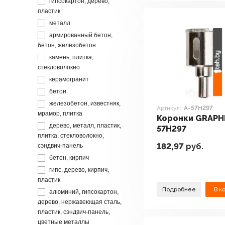
гипсокартон, дерево,
пластик
металл
армированный бетон,
бетон, железобетон
камень, плитка,
стекловолокно
керамогранит
бетон
железобетон, известняк,
Артикул:
A-57H297
мрамор, плитка
Коронки GRAPHI
дерево, металл, пластик,
57H297
плитка, стекловолокно,
182,97
руб.
сэндвич-панель
бетон, кирпич
гипс, дерево, кирпич,
пластик
Подробнее
В к
алюминий, гипсокартон,
дерево, нержавеющая сталь,
пластик, сэндвич-панель,
цветные металлы