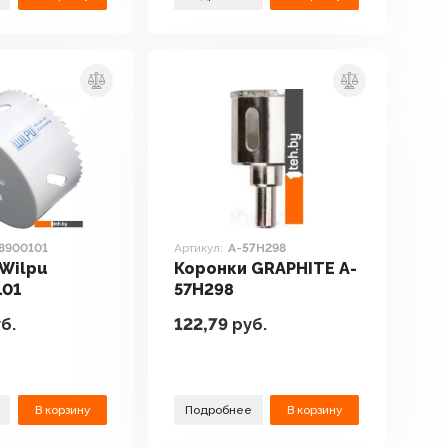
8900101
Артикул:
A-57H298
Wilpu
Коронки GRAPHITE A-
101
57H298
б.
122,79
руб.
В корзину
Подробнее
В корзину