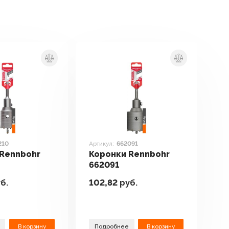
210
Артикул:
662091
 Rennbohr
Коронки Rennbohr
662091
б.
102,82
руб.
В корзину
Подробнее
В корзину