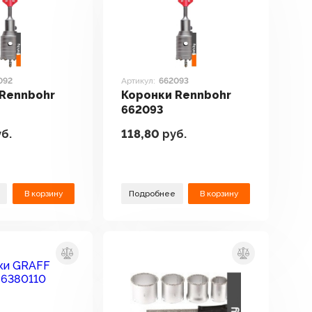
092
Артикул:
662093
 Rennbohr
Коронки Rennbohr
662093
б.
118,80
руб.
В корзину
Подробнее
В корзину