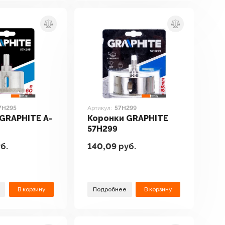
7H295
Артикул:
57H299
GRAPHITE A-
Коронки GRAPHITE
57H299
б.
140,09
руб.
В корзину
Подробнее
В корзину