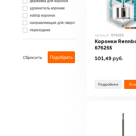
державка для коронок
удлинитель коронки
набор коронок
направляющая для сверл
переходник
Артикул:
676255
Коронки Rennb
676255
Сбросить
101,49
руб.
Подробнее
В к