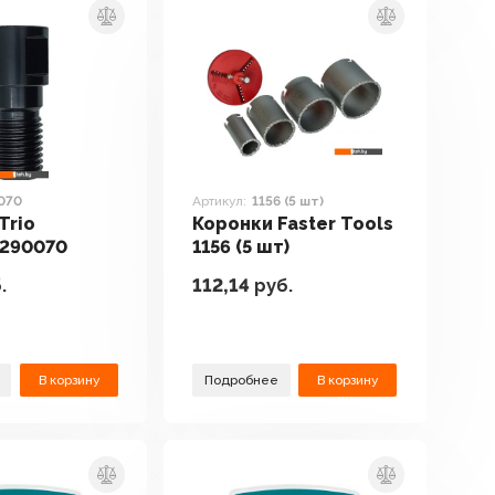
070
Артикул:
1156 (5 шт)
Trio
Коронки Faster Tools
 290070
1156 (5 шт)
.
112,14
руб.
В корзину
Подробнее
В корзину