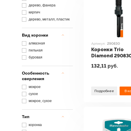
дерево, фанера
кирпич
дерево, металл, пластик
Вид коронки
алмазная
Артикул:
290830
Коронки Trio
пильная
Diamond 29083
буровая
132,11
руб.
Особенность
сверления
мокрое
Подробнее
В к
сухое
мокрое, сухое
Тип
коронка