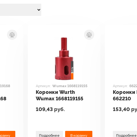
19168
Артикул:
Wumax 1668119155
Артикул:
662
Коронки Wurth
Коронки
168
Wumax 1668119155
662210
109,43
руб.
153,40
ру
орзину
Подробнее
В корзину
Подробнее