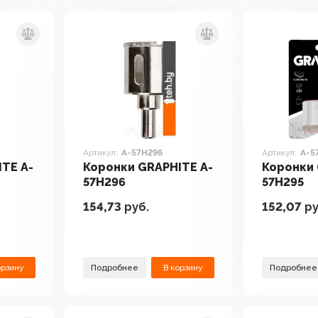
Артикул:
A-57H296
Артикул:
A-5
TE A-
Коронки GRAPHITE A-
Коронки 
57H296
57H295
154,73
руб.
152,07
ру
орзину
Подробнее
В корзину
Подробнее