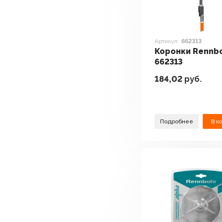
Артикул:
662313
Коронки Rennb
662313
184,02
руб.
Подробнее
В к