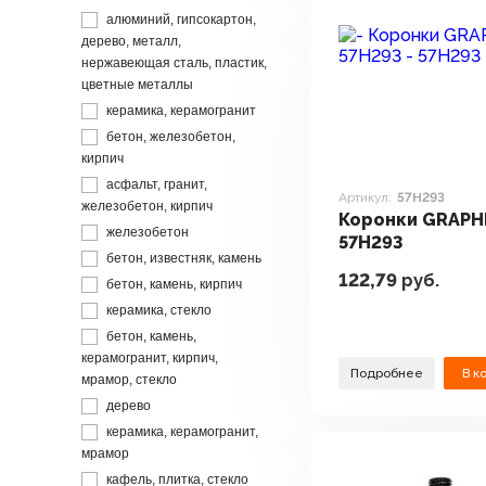
алюминий, гипсокартон,
дерево, металл,
нержавеющая сталь, пластик,
цветные металлы
керамика, керамогранит
бетон, железобетон,
кирпич
асфальт, гранит,
Артикул:
57H293
железобетон, кирпич
Коронки GRAPH
железобетон
57H293
бетон, известняк, камень
122,79
руб.
бетон, камень, кирпич
керамика, стекло
бетон, камень,
керамогранит, кирпич,
Подробнее
В к
мрамор, стекло
дерево
керамика, керамогранит,
мрамор
кафель, плитка, стекло