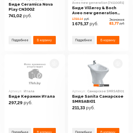
Aveo new generation [741100R1]
Биде Ceramica Nova
Биде Villeroy & Boch
Play CN3002
Aveo new generation
741,02
руб.
[741100R1]
1759.14
руб.
Экономия
83,77
1 675,37
руб.
руб.
Подробнее
В корзину
Подробнее
В корзину
Артикул:
Итала
Артикул:
Самарское SMRSABI01
Биде Керамин Итала
Биде Sanita Самарское
SMRSABI01
297,29
руб.
211,33
руб.
Подробнее
В корзину
Подробнее
В корзину