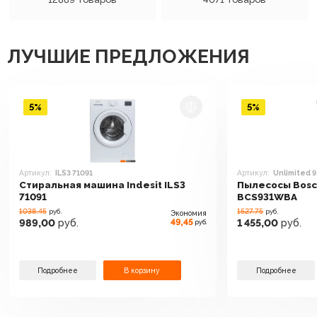
ЛУЧШИЕ ПРЕДЛОЖЕНИЯ
5%
5%
Артикул:
ILS3 71091
Артикул:
Unlimited 
Стиральная машина Indesit ILS3
Пылесосы Bosch
71091
BCS931WBA
1038.45
1527.75
руб.
руб.
Экономия
49,45
989,00
руб.
1 455,00
руб.
руб.
Подробнее
В корзину
Подробнее