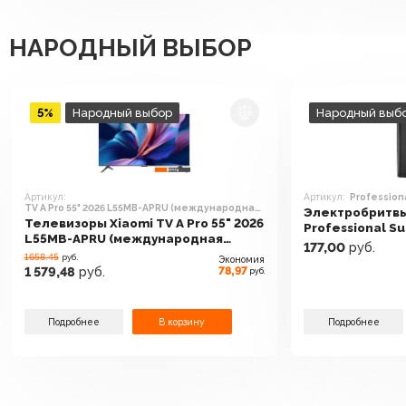
НАРОДНЫЙ ВЫБОР
5%
Народный выбор
Народный выб
Артикул:
Артикул:
Profession
TV A Pro 55" 2026 L55MB-APRU (международная
Электробритвы
версия)
Телевизоры Xiaomi TV A Pro 55" 2026
Professional Su
L55MB-APRU (международная
177,00
руб.
версия)
1658.45
руб.
Экономия
78,97
1 579,48
руб.
руб.
Подробнее
В корзину
Подробнее