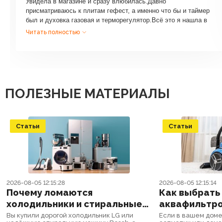
Увидела в магазине и сразу влюбилась.Давно
присматриваюсь к плитам гефест, а именно что бы и таймер
был и духовка газовая и терморегулятор.Всё это я нашла в
этой плите.Гриль тоже газовый,всё зажигается электро
Читать полностью
розжигом.....Решетки чугунные и очень важно ,что их
две....удобно протирать плиту сразу же....не снимая все
кастрюли в сторону.Сборка тоже качественная,ничего нигде не
болтается и не люфтит. В общем готовлю с удовольствием!!!
ПОЛЕЗНЫЕ МАТЕРИАЛЫ
Статьи
Статьи
2026-08-05 12:15:28
2026-08-05 12:15:14
Почему ломаются
Как выбрать
холодильники и стиральные
аквафильтро
машины: 5 ошибок, которые
что лучше пр
Вы купили дорогой холодильник LG или
Если в вашем доме