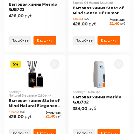
Sense Of Humor (230 мл)
Бытовая химия Merida
Бытовая химия State of
GJB701
Mind Sense Of Humor
426,00
руб.
(230 мл)
449.40
руб.
Экономия
21,40
428,00
руб.
руб.
Подробнее
В корзину
Подробнее
В корзину
5%
Артикул:
Артикул:
GJB702
Natural Elegance (230 мл)
Бытовая химия Merida
Бытовая химия State of
GJB702
Mind Natural Elegance
384,00
руб.
(230 мл)
449.40
руб.
Экономия
21,40
428,00
руб.
руб.
Подробнее
В корзину
Подробнее
В корзину