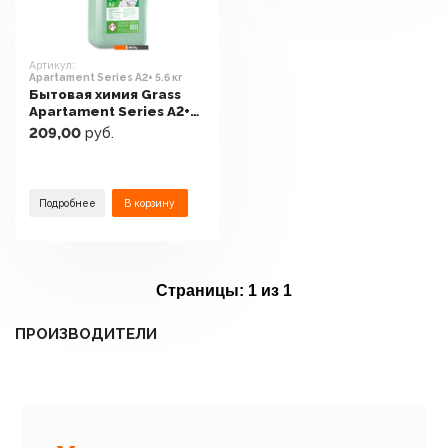
Артикул:
Apartament Series А2+ 5.6 кг
Бытовая химия Grass
Apartament Series А2+
5.6 кг
209,00
руб.
Подробнее
В корзину
Страницы:
1 из 1
ПРОИЗВОДИТЕЛИ