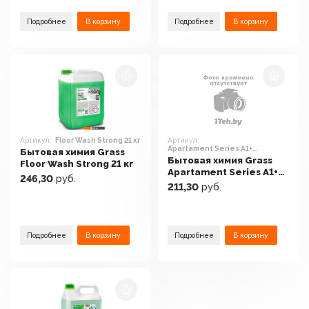
Подробнее
В корзину
Подробнее
В корзину
Артикул:
Floor Wash Strong 21 кг
Артикул:
Apartament Series А1+
Бытовая химия Grass
концентрат 125257 5 л
Бытовая химия Grass
Floor Wash Strong 21 кг
Apartament Series А1+
246,30
руб.
концентрат 125257 5 л
211,30
руб.
Подробнее
В корзину
Подробнее
В корзину