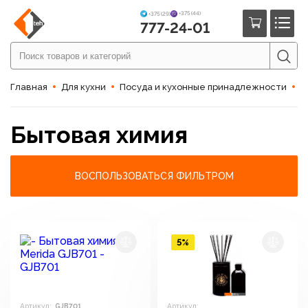
+375 (44)
+375 (29)
777-24-01
Главная
Для кухни
Посуда и кухонные принадлежности
Б
Бытовая химия
ВОСПОЛЬЗОВАТЬСЯ ФИЛЬТРОМ
5%
Артикул:
GJB701
Артикул: