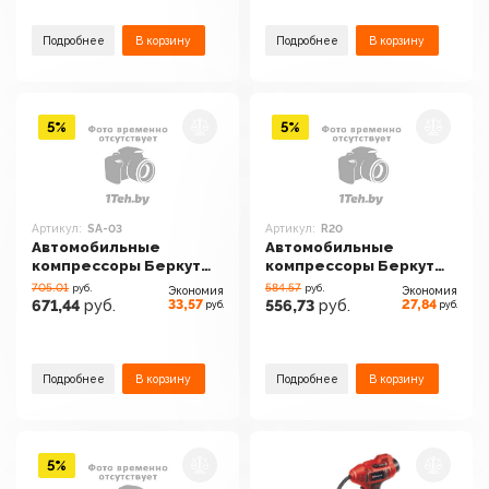
Подробнее
В корзину
Подробнее
В корзину
5%
5%
Артикул:
SA-03
Артикул:
R20
Автомобильные
Автомобильные
компрессоры Беркут
компрессоры Беркут
SA-03
R20
705.01
584.57
руб.
руб.
Экономия
Экономия
33,57
27,84
671,44
руб.
556,73
руб.
руб.
руб.
Подробнее
В корзину
Подробнее
В корзину
5%