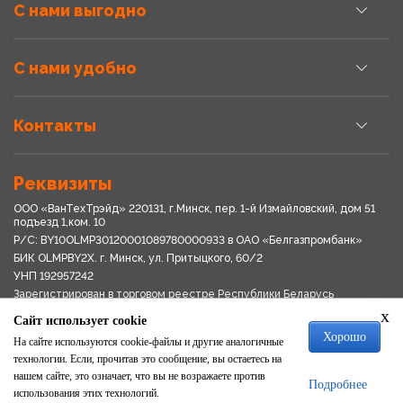
С нами выгодно
С нами удобно
Контакты
Реквизиты
ООО «ВанТехТрэйд» 220131, г.Минск, пер. 1-й Измайловский, дом 51
подъезд 1,ком. 10
Р/С: BY10OLMP30120001089780000933 в OАО «Белгазпромбанк»
БИК OLMPBY2X. г. Минск, ул. Притыцкого, 60/2
УНП 192957242
Зарегистрирован в торговом реестре Республики Беларусь
03.04.2018
x
Сайт использует cookie
Свидетельство о регистрации № 192957242выдано 18.08.2017
Хорошо
Мингориспоплком
На сайте используются cookie-файлы и другие аналогичные
Политика обработки персональных данных
технологии. Если, прочитав это сообщение, вы остаетесь на
Положение о системе видеонаблюдения
нашем сайте, это означает, что вы не возражаете против
Подробнее
Политика в отношении обработки файлов cookie
использования этих технологий.