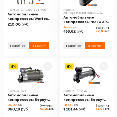
Артикул:
CTI 1810 (без АКБ)
Артикул:
Air Pump Master HOE0007GL
Автомобильные
Автомобильные
компрессоры Wortex
компрессоры HOTO Air
CTI 1810 (без АКБ)
210,00
руб.
Pump Master
479.45
руб.
Экономия
HOE0007GL
22,83
456,62
руб.
руб.
Подробнее
В корзину
Подробнее
В корзину
5%
5%
Артикул:
R24
Артикул:
PRO-22
Автомобильные
Автомобильные
компрессоры Беркут
компрессоры Беркут
R24
PRO-22
903.20
1156.51
руб.
руб.
Экономия
Экономия
43,01
55,07
860,19
руб.
1 101,44
руб.
руб.
руб.