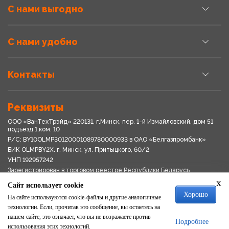
С нами выгодно
С нами удобно
Контакты
Реквизиты
ООО «ВанТехТрэйд» 220131, г.Минск, пер. 1-й Измайловский, дом 51
подъезд 1,ком. 10
Р/С: BY10OLMP30120001089780000933 в OАО «Белгазпромбанк»
БИК OLMPBY2X. г. Минск, ул. Притыцкого, 60/2
УНП 192957242
Зарегистрирован в торговом реестре Республики Беларусь
03.04.2018
x
Сайт использует cookie
Свидетельство о регистрации № 192957242выдано 18.08.2017
Хорошо
Мингориспоплком
На сайте используются cookie-файлы и другие аналогичные
Политика обработки персональных данных
технологии. Если, прочитав это сообщение, вы остаетесь на
Положение о системе видеонаблюдения
нашем сайте, это означает, что вы не возражаете против
Подробнее
Политика в отношении обработки файлов cookie
использования этих технологий.