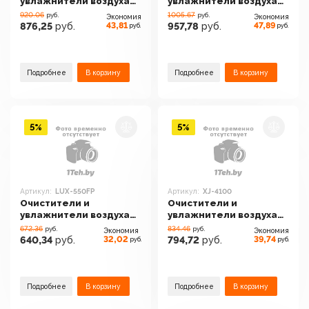
увлажнители воздуха
увлажнители воздуха
AirInCom CF8410
AirInCom CF8500 белый
920.06
1005.67
руб.
руб.
Экономия
Экономия
43,81
47,89
876,25
руб.
957,78
руб.
руб.
руб.
Подробнее
В корзину
Подробнее
В корзину
5%
5%
Артикул:
LUX-550FP
Артикул:
XJ-4100
Очистители и
Очистители и
увлажнители воздуха
увлажнители воздуха
IClima LUX-550FP
AirInCom XJ-4100
672.36
834.46
руб.
руб.
Экономия
Экономия
32,02
39,74
640,34
руб.
794,72
руб.
руб.
руб.
Подробнее
В корзину
Подробнее
В корзину