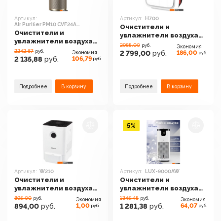
Артикул:
Артикул:
H700
Air Purifier PM10 CVF24A
Очистители и
(евровилка)
Очистители и
увлажнители воздуха
увлажнители воздуха
Boneco Air-O-Swiss
2985.00
руб.
Экономия
Dreame Air Purifier PM10
2242.67
H700
руб.
186,00
Экономия
2 799,00
руб.
руб.
CVF24A (евровилка)
106,79
2 135,88
руб.
руб.
Подробнее
В корзину
Подробнее
В корзину
5%
Артикул:
W210
Артикул:
LUX-9000AW
Очистители и
Очистители и
увлажнители воздуха
увлажнители воздуха
Boneco Air-O-Swiss
IClima LUX-9000AW
895.00
1345.45
руб.
руб.
Экономия
Экономия
W210
1,00
64,07
894,00
руб.
1 281,38
руб.
руб.
руб.