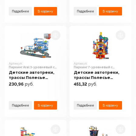
Подробнее
В корзину
Подробнее
В корзину
Артикул:
Артикул:
Паркинг Aral 3-уровневый с
Паркинг 7-уровневый с
дорогой 40428
автомобилями 37848
Детские автотреки,
Детские автотреки,
трассы Полесье
трассы Полесье
Паркинг Aral 3-
Паркинг 7-уровневый с
230,96
руб.
451,32
руб.
уровневый с дорогой
автомобилями 37848
40428
Подробнее
В корзину
Подробнее
В корзину