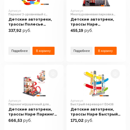
Артикул:
Артикул:
Паркинг 3-уровневый с
Многоуровневая парковка
дорогой и автомобилями 37862
E3002
Детские автотреки,
Детские автотреки,
трассы Полесье
трассы Hape
Паркинг 3-уровневый с
Многоуровневая
337,92
руб.
455,19
руб.
дорогой и
парковка E3002
автомобилями 37862
Подробнее
В корзину
Подробнее
В корзину
Артикул:
Артикул:
Паркинг игрушечный для
Быстрый переворот E0438
трюков E3019
Детские автотреки,
Детские автотреки,
трассы Hape Паркинг
трассы Hape Быстрый
игрушечный для
переворот E0438
666,53
руб.
171,02
руб.
трюков E3019