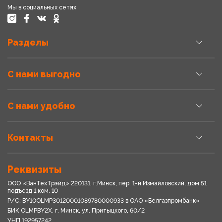
Мы в социальных сетях
Разделы
С нами выгодно
С нами удобно
Контакты
Реквизиты
ООО «ВанТехТрэйд» 220131, г.Минск, пер. 1-й Измайловский, дом 51
подъезд 1,ком. 10
Р/С: BY10OLMP30120001089780000933 в OАО «Белгазпромбанк»
БИК OLMPBY2X. г. Минск, ул. Притыцкого, 60/2
УНП 192957242