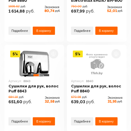
Puff 8880
Electrolux EHDA/BH-800
1695.62
750.00
руб.
руб.
Экономия
Экономия
80,74
52,01
1 614,88
руб.
697,99
руб.
руб.
руб.
Подробнее
В корзину
Подробнее
В корзину
5%
5%
Артикул:
8843
Артикул:
8840
Сушилки для рук, волос
Сушилки для рук, волос
Puff 8843
Puff 8840
684.18
670.98
руб.
руб.
Экономия
Экономия
32,58
31,95
651,60
руб.
639,03
руб.
руб.
руб.
Подробнее
В корзину
Подробнее
В корзину