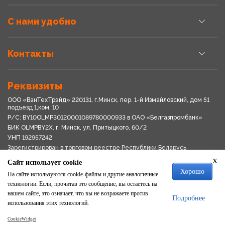
С нами удобно
Контакты
Реквизиты
ООО «ВанТехТрэйд» 220131, г.Минск, пер. 1-й Измайловский, дом 51
подъезд 1,ком. 10
Р/С: BY10OLMP30120001089780000933 в OАО «Белгазпромбанк»
БИК OLMPBY2X. г. Минск, ул. Притыцкого, 60/2
УНП 192957242
Зарегистрирован в торговом реестре Республики Беларусь
03.04.2018
x
Сайт использует cookie
Свидетельство о регистрации № 192957242выдано 18.08.2017
Хорошо
Мингориспоплком
На сайте используются cookie-файлы и другие аналогичные
Политика обработки персональных данных
технологии. Если, прочитав это сообщение, вы остаетесь на
Положение о системе видеонаблюдения
нашем сайте, это означает, что вы не возражаете против
Подробнее
Политика в отношении обработки файлов cookie
использования этих технологий.
CookieWidget