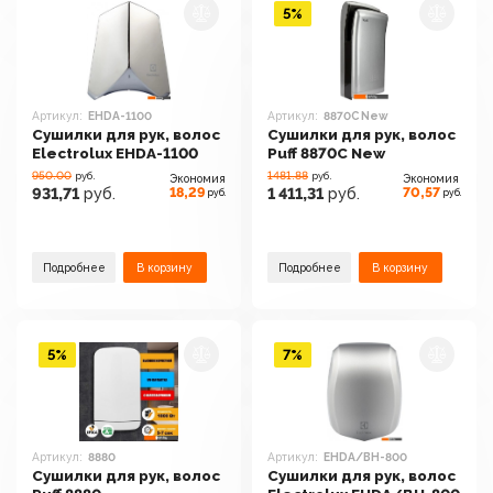
5%
Артикул:
EHDA-1100
Артикул:
8870C New
Сушилки для рук, волос
Сушилки для рук, волос
Electrolux EHDA-1100
Puff 8870C New
950.00
1481.88
руб.
руб.
Экономия
Экономия
18,29
70,57
931,71
руб.
1 411,31
руб.
руб.
руб.
Подробнее
В корзину
Подробнее
В корзину
5%
7%
Артикул:
8880
Артикул:
EHDA/BH-800
Сушилки для рук, волос
Сушилки для рук, волос