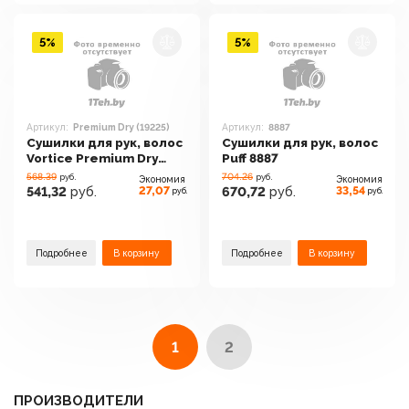
5%
5%
Артикул:
Premium Dry (19225)
Артикул:
8887
Сушилки для рук, волос
Сушилки для рук, волос
Vortice Premium Dry
Puff 8887
(19225)
568.39
704.26
руб.
руб.
Экономия
Экономия
27,07
33,54
541,32
руб.
670,72
руб.
руб.
руб.
Подробнее
В корзину
Подробнее
В корзину
1
2
ПРОИЗВОДИТЕЛИ