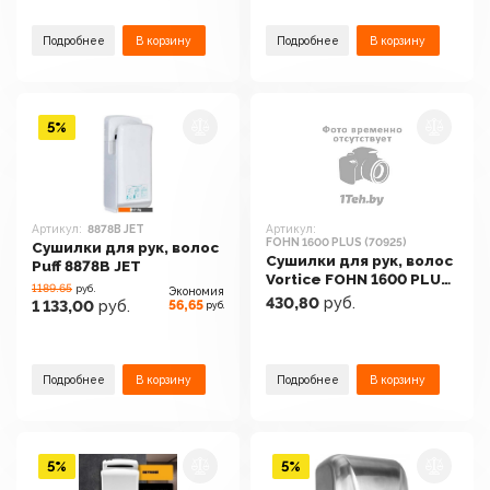
Подробнее
В корзину
Подробнее
В корзину
5%
Артикул:
8878B JET
Артикул:
FOHN 1600 PLUS (70925)
Сушилки для рук, волос
Сушилки для рук, волос
Puff 8878B JET
Vortice FOHN 1600 PLUS
1189.65
руб.
Экономия
(70925)
430,80
руб.
56,65
1 133,00
руб.
руб.
Подробнее
В корзину
Подробнее
В корзину
5%
5%