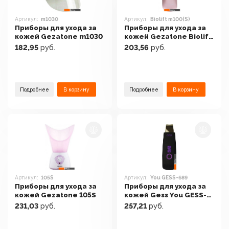
Артикул:
m1030
Артикул:
Biolift m100(S)
Приборы для ухода за
Приборы для ухода за
кожей Gezatone m1030
кожей Gezatone Biolift
m100(S)
182,95
руб.
203,56
руб.
Подробнее
В корзину
Подробнее
В корзину
Артикул:
105S
Артикул:
You GESS-689
Приборы для ухода за
Приборы для ухода за
кожей Gezatone 105S
кожей Gess You GESS-
689
231,03
руб.
257,21
руб.