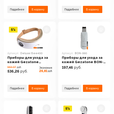
Подробнее
В корзину
Подробнее
В корзину
5%
Артикул:
Deluxe ISee400
Артикул:
BON-990
Приборы для ухода за
Приборы для ухода за
кожей Gezatone
кожей Gezatone BON-
Deluxe ISee400
990
563.07
197,46
руб.
руб.
Экономия
26,81
536,26
руб.
руб.
Подробнее
В корзину
Подробнее
В корзину
5%