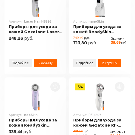
Артикул:
Laser Hair HS586
Артикул:
nanoSkin
Приборы для ухода за
Приборы для ухода за
кожей Gezatone Laser
кожей ReadySkin
Hair HS586
nanoSkin
248,26
руб.
749.49
руб.
Экономия
35,69
713,80
руб.
руб.
Подробнее
В корзину
Подробнее
В корзину
5%
Артикул:
neoSkin
Артикул:
RF-1607
Приборы для ухода за
Приборы для ухода за
кожей ReadySkin
кожей Gezatone RF-
neoSkin
1607
336,44
руб.
431.18
руб.
Экономия