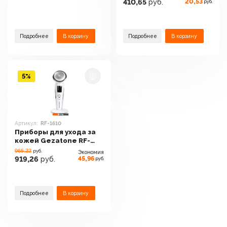
20,53
410,65
руб.
руб.
Подробнее
В корзину
Подробнее
В корзину
5%
Артикул:
RF-1610
Приборы для ухода за
кожей Gezatone RF-
1610
965.22
руб.
Экономия
45,96
919,26
руб.
руб.
Подробнее
В корзину