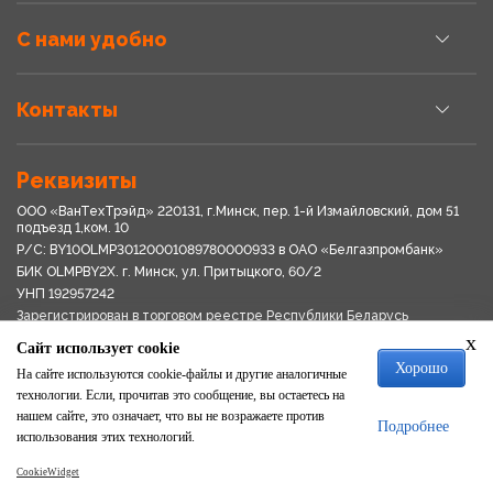
С нами удобно
Контакты
Реквизиты
ООО «ВанТехТрэйд» 220131, г.Минск, пер. 1-й Измайловский, дом 51
подъезд 1,ком. 10
Р/С: BY10OLMP30120001089780000933 в OАО «Белгазпромбанк»
БИК OLMPBY2X. г. Минск, ул. Притыцкого, 60/2
УНП 192957242
Зарегистрирован в торговом реестре Республики Беларусь
03.04.2018
x
Сайт использует cookie
Свидетельство о регистрации № 192957242выдано 18.08.2017
Хорошо
Мингориспоплком
На сайте используются cookie-файлы и другие аналогичные
Политика обработки персональных данных
технологии. Если, прочитав это сообщение, вы остаетесь на
Положение о системе видеонаблюдения
нашем сайте, это означает, что вы не возражаете против
Подробнее
Политика в отношении обработки файлов cookie
использования этих технологий.
CookieWidget