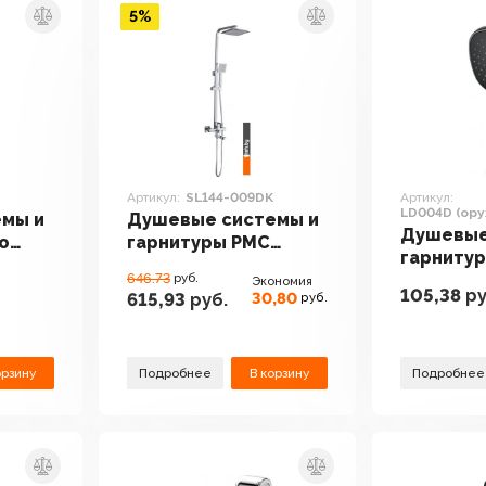
5%
Артикул:
SL144-009DK
Артикул:
LD004D (ору
мы и
Душевые системы и
Душевые
o
гарнитуры РМС
гарниту
SL144-009DK
646.73
руб.
LD004D 
Экономия
105,38
ру
30,80
615,93
руб.
руб.
сталь)
орзину
Подробнее
В корзину
Подробнее