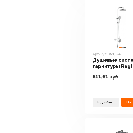
Артикул:
R20.24
Душевые систе
гарнитуры Ragl
R20.24
611,61
руб.
Подробнее
В к