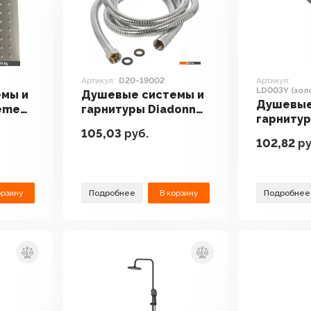
Артикул:
D20-19002
Артикул:
LD003Y (зол
мы и
Душевые системы и
Душевые
eme
гарнитуры Diadonna
гарниту
D20-19002
105,03
руб.
LD003Y (
102,82
ру
сатин)
орзину
Подробнее
В корзину
Подробнее