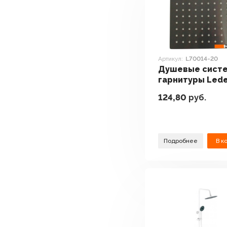
Артикул:
L70014-20
Душевые систе
гарнитуры Led
L70014-20
124,80
руб.
Подробнее
В к