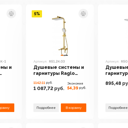
5%
K-1
Артикул:
R51.24.03
Артикул:
R50
мы и
Душевые системы и
Душевые
гарнитуры Raglo
гарнитур
1
R51.24.03
R50.24
895,48
ру
1142.11
руб.
Экономия
54,39
1 087,72
руб.
руб.
орзину
Подробнее
В корзину
Подробнее