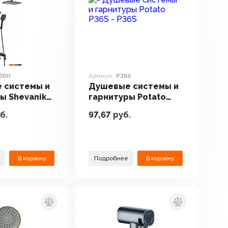
36H
Артикул:
P36S
 системы и
Душевые системы и
ы Shevanik
гарнитуры Potato
P36S
б.
97,67
руб.
В корзину
Подробнее
В корзину