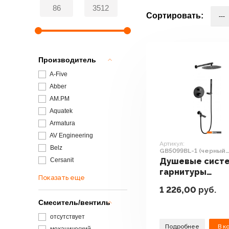
Сортировать:
Производитель
A-Five
Abber
AM.PM
Aquatek
Armatura
AV Engineering
Артикул:
Belz
GB5099BL-1 (черный
матовый)
Cersanit
Душевые систе
гарнитуры
Показать еще
Grocenberg
1 226,00
руб.
GB5099BL-1 (ч
Смеситель/вентиль
матовый)
отсутствует
Подробнее
В к