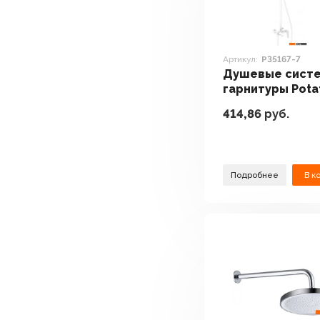
Артикул:
Р35167-7
Душевые систе
гарнитуры Pota
Р35167-7
414,86
руб.
Подробнее
В к