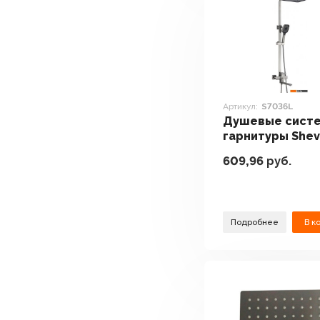
Артикул:
S7036L
Душевые систе
гарнитуры Shev
S7036L
609,96
руб.
Подробнее
В к