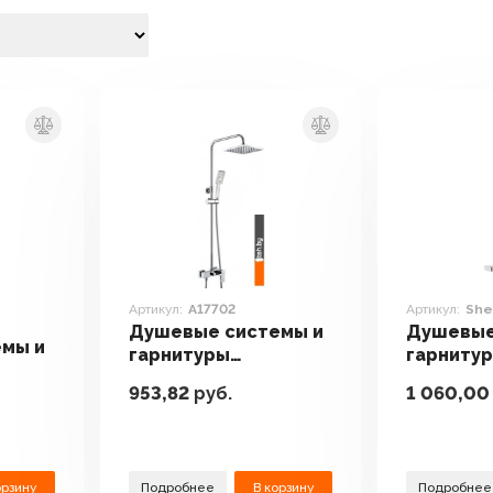
Артикул:
A17702
Артикул:
She
Душевые системы и
Душевые
мы и
гарнитуры
гарнитур
Wasserkraft A17702
Shelf SH
953,82
руб.
1 060,00
ерный
орзину
Подробнее
В корзину
Подробнее