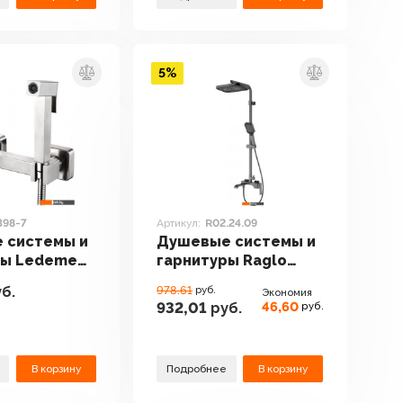
5%
398-7
Артикул:
R02.24.09
 системы и
Душевые системы и
ры Ledeme
гарнитуры Raglo
R02.24.09
б.
978.61
руб.
Экономия
46,60
932,01
руб.
руб.
В корзину
Подробнее
В корзину