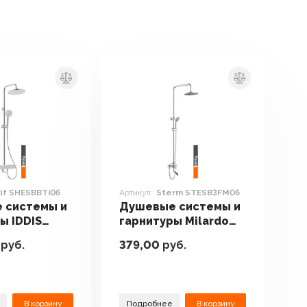
lf SHESBBTi06
Артикул:
Sterm STESB3FM06
 системы и
Душевые системы и
ы IDDIS
гарнитуры Milardo
ESBBTi06
Sterm STESB3FM06
руб.
379,00
руб.
В корзину
Подробнее
В корзину