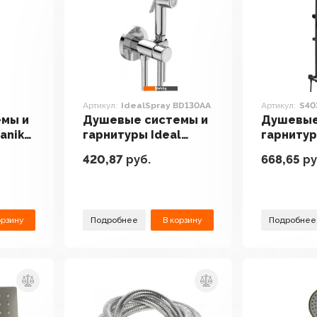
Артикул:
IdealSpray BD130AA
Артикул:
S40
мы и
Душевые системы и
Душевые
anik
гарнитуры Ideal
гарнитур
Standard IdealSpray
S4036H
420,87
руб.
668,65
ру
BD130AA
орзину
Подробнее
В корзину
Подробнее