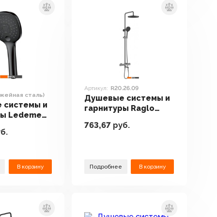
Артикул:
R20.26.09
жейная сталь)
Душевые системы и
 системы и
гарнитуры Raglo
ры Ledeme
R20.26.09
763,67
руб.
(оружейная
б.
В корзину
Подробнее
В корзину