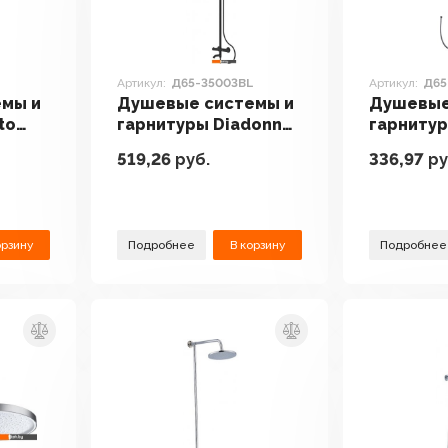
Артикул:
Д65-35003BL
Артикул:
Д65
мы и
Душевые системы и
Душевые
to
гарнитуры Diadonna
гарнитур
Д65-35003BL
Д65-3500
519,26
руб.
336,97
ру
орзину
Подробнее
В корзину
Подробнее