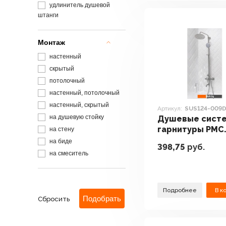
удлинитель душевой
штанги
Монтаж
настенный
скрытый
потолочный
настенный, потолочный
настенный, скрытый
Артикул:
SUS124-009D
на душевую стойку
Душевые систе
гарнитуры РМС
на стену
SUS124-009DK-
на биде
398,75
руб.
на смеситель
Подробнее
В к
Сбросить