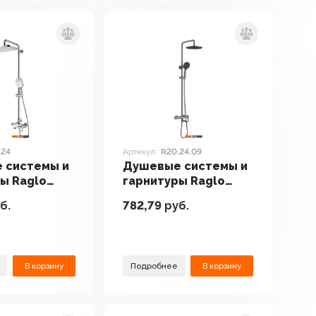
.24
Артикул:
R20.24.09
 системы и
Душевые системы и
ы Raglo
гарнитуры Raglo
R20.24.09
б.
782,79
руб.
В корзину
Подробнее
В корзину