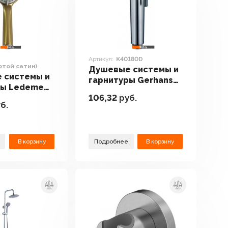
Артикул:
K40180D
отой сатин)
Душевые системы и
 системы и
гарнитуры Gerhans
ры Ledeme
K40180D
106,32
руб.
золотой
б.
В корзину
Подробнее
В корзину