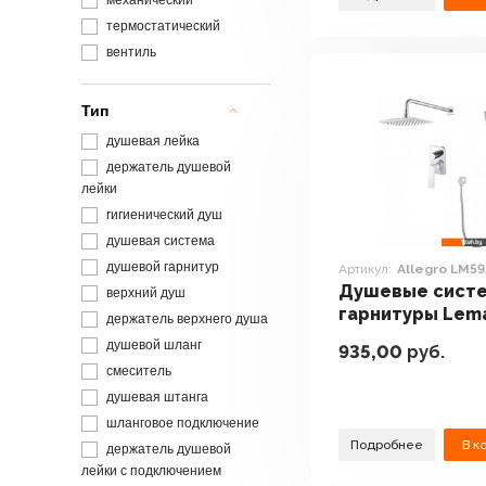
механический
термостатический
вентиль
Тип
душевая лейка
держатель душевой
лейки
гигиенический душ
душевая система
душевой гарнитур
Артикул:
Allegro LM5
Душевые систе
верхний душ
гарнитуры Lem
держатель верхнего душа
Allegro LM592
душевой шланг
935,00
руб.
смеситель
душевая штанга
шланговое подключение
Подробнее
В к
держатель душевой
лейки с подключением