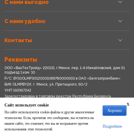
С нами выгодно
С нами удобно
Контакты
Реквизиты
ООО «ВанТехТрэйд» 220131, г.Минск, пер. 1-й Измайловский, дом 51
подъезд 1,ком. 10
Р/С: BY10OLMP30120001089780000933 в OАО «Белгазпромбанк»
БИК OLMPBY2X. г. Минск, ул. Притыцкого, 60/2
УНП 192957242
Зарегистрирован в торговом реестре Республики Беларусь
03.04.2018
x
Сайт использует cookie
Свидетельство о регистрации № 192957242выдано 18.08.2017
Хорошо
Мингориспоплком
На сайте используются cookie-файлы и другие аналогичные
Политика обработки персональных данных
технологии. Если, прочитав это сообщение, вы остаетесь на
Положение о системе видеонаблюдения
нашем сайте, это означает, что вы не возражаете против
Подробнее
Политика в отношении обработки файлов cookie
использования этих технологий.