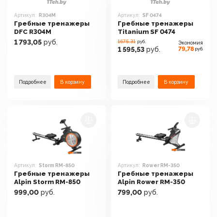
Артикул:
R304M
Артикул:
SF 0474
Гребные тренажеры
Гребные тренажеры
DFC R304M
Titanium SF 0474
1 793,05
руб.
1675.31
руб.
Экономия
79,78
1 595,53
руб.
руб.
Подробнее
В корзину
Подробнее
В корзину
Артикул:
Storm RM-850
Артикул:
Rower RM-350
Гребные тренажеры
Гребные тренажеры
Alpin Storm RM-850
Alpin Rower RM-350
999,00
руб.
799,00
руб.