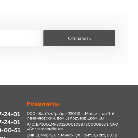
Отправить
Реквизиты
7-24-01
ООО «ВанТехТрэйд» 220131, г.Минск, пер. 1-й
Измайловский, дом 51 подъезд 1,ком. 10
7-24-01
Р/С: BY10OLMP30120001089780000933 в OАО
8-00-51
«Белгазпромбанк»
БИК OLMPBY2X. г. Минск, ул. Притыцкого, 60/2
by