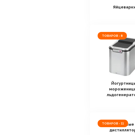
Яйцеварк
ТОВАРОВ - 8
Йогуртниц
мороженицы
льдогенерат
ТОВАРОВ - 11
Бытовые
дистиллято