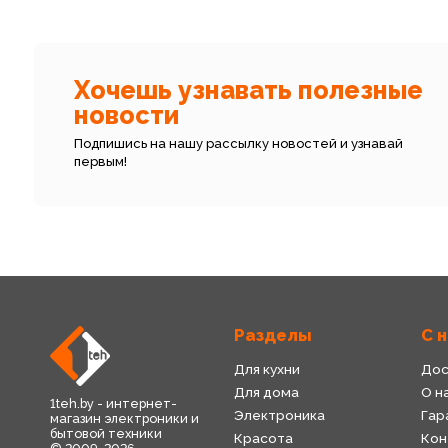
Хочешь узнавать полезные
новости
Подпишись на нашу рассылку новостей и узнавай
первым!
Разделы
С 
Для кухни
Дос
Для дома
О н
1teh.by - интернет-
Электроника
Гар
магазин электроники и
бытовой техники
Красота
Кон