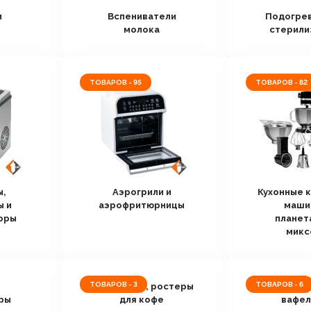
и
Вспениватели
Подогрев
молока
стерили
ТОВАРОВ - 95
ТОВАРОВ - 82
ы,
Аэрогрили и
Кухонные 
 и
аэрофритюрницы
маши
оры
планет
микс
ТОВАРОВ - 3
ТОВАРОВ - 6
Кофемолки, ростеры
Сэндви
ры
для кофе
вафел