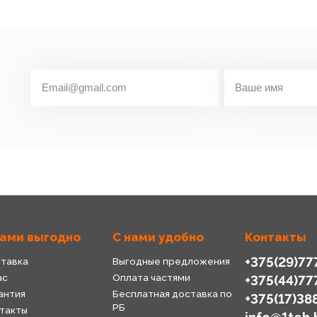
нами выгодно
С нами удобно
Контакты
+375(29)77
тавка
Выгодные предложения
ас
Оплата частями
+375(44)77
антия
Бесплатная доставка по
+375(17)38
РБ
такты
info@1teh.