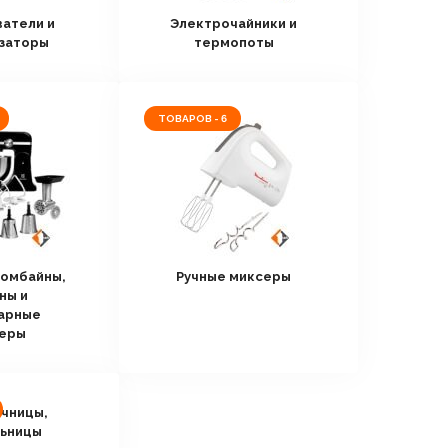
атели и
Электрочайники и
заторы
термопоты
ТОВАРОВ - 6
комбайны,
Ручные миксеры
ны и
арные
еры
чницы,
ьницы