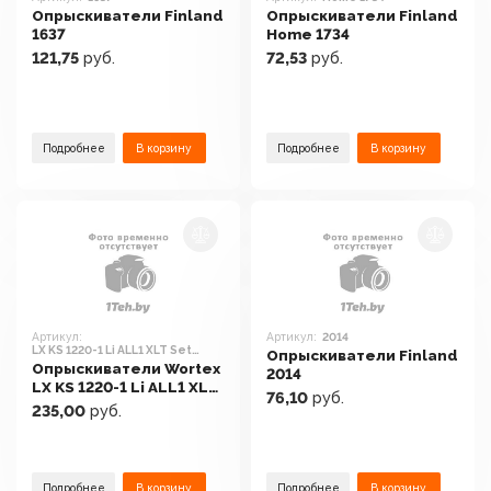
Опрыскиватели Finland
Опрыскиватели Finland
1637
Home 1734
121,75
руб.
72,53
руб.
Подробнее
В корзину
Подробнее
В корзину
Артикул:
Артикул:
2014
LX KS 1220-1 Li ALL1 XLT Set
Опрыскиватели Finland
2335133 (с 1-им АКБ)
Опрыскиватели Wortex
2014
LX KS 1220-1 Li ALL1 XLT
76,10
руб.
Set 2335133 (с 1-им АКБ)
235,00
руб.
Подробнее
В корзину
Подробнее
В корзину