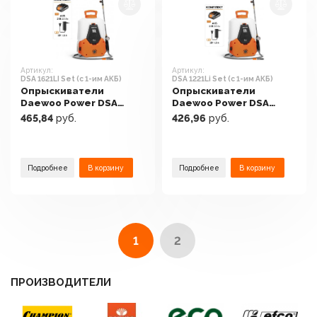
Артикул:
Артикул:
DSA 1621LI Set (с 1-им АКБ)
DSA 1221Li Set (с 1-им АКБ)
Опрыскиватели
Опрыскиватели
Daewoo Power DSA
Daewoo Power DSA
1621LI Set (с 1-им АКБ)
1221Li Set (с 1-им АКБ)
465,84
руб.
426,96
руб.
Подробнее
В корзину
Подробнее
В корзину
1
2
ПРОИЗВОДИТЕЛИ