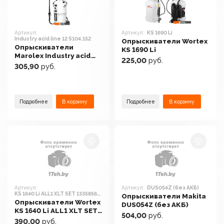
Артикул:
Артикул:
KS 1690 Li
Industry acid line 12 S104.152
Опрыскиватели Wortex
Опрыскиватели
KS 1690 Li
Marolex Industry acid
225,00
руб.
line 12 S104.152
305,90
руб.
Подробнее
В корзину
Подробнее
В корзину
Артикул:
Артикул:
DUS054Z (без АКБ)
KS 1640 Li ALL1 XLT SET 1335856
Опрыскиватели Makita
(с 1-им АКБ)
Опрыскиватели Wortex
DUS054Z (без АКБ)
KS 1640 Li ALL1 XLT SET
504,00
руб.
1335856 (с 1-им АКБ)
390,00
руб.