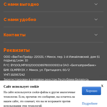
С нами выгодно
С нами удобно
Контакты
Реквизиты
ООО «ВанТехТрэйд» 220131, г.Минск, пер. 1-й Измайловский, дом 51
подъезд 1,ком. 10
Р/С: BY10OLMP30120001089780000933 в OАО «Белгазпромбанк»
БИК OLMPBY2X. г. Минск, ул. Притыцкого, 60/2
УНП 192957242
Зарегистрирован в торговом реестре Республики Беларусь
03.04.2018
x
Сайт использует cookie
Свидетельство о регистрации № 192957242выдано 18.08.2017
Хорошо
Мингориспоплком
На сайте используются cookie-файлы и другие аналогичные
Политика обработки персональных данных
технологии. Если, прочитав это сообщение, вы остаетесь на
Положение о системе видеонаблюдения
нашем сайте, это означает, что вы не возражаете против
Подробнее
Политика в отношении обработки файлов cookie
использования этих технологий.