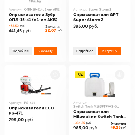
Артикул:
ОПЛ-15-41 (с 1-им АКБ)
Артикул:
Super Storm 2
Опрыскиватели Зубр
Опрыскиватели GPT
ОПЛ-15-41 (с 1-им АКБ)
Super Storm 2
463.52
395,00
руб.
руб.
Экономия
22,07
441,45
руб.
руб.
Подробнее
В корзину
Подробнее
В корзину
5%
Артикул:
PS-471
Артикул:
Switch Tank M18BPFPWS-0
Опрыскиватели ECO
4933464965
Опрыскиватели
PS-471
Milwaukee Switch Tank
799,00
руб.
M18BPFPWS-0
1034.25
руб.
Экономия
4933464965
49,25
985,00
руб.
руб.