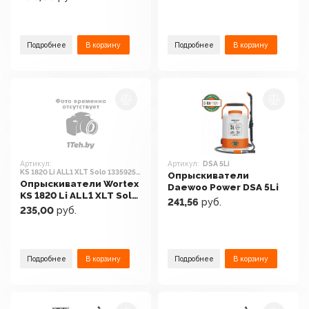
Подробнее
В корзину
Подробнее
В корзину
Артикул:
Артикул:
DSA 5Li
KS 1820 Li ALL1 XLT Solo 1335925
Опрыскиватели
(без АКБ)
Опрыскиватели Wortex
Daewoo Power DSA 5Li
KS 1820 Li ALL1 XLT Solo
241,56
руб.
1335925 (без АКБ)
235,00
руб.
Подробнее
В корзину
Подробнее
В корзину