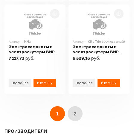
Артикул:
MH3
Артикул:
City Trio 300 (красный)
Электросамокаты и
Электросамокаты и
электроскутеры BNP
электроскутеры BNP
MH3
City Trio 300 (красный)
7 117,73
руб.
6 529,16
руб.
Подробнее
В корзину
Подробнее
В корзину
1
2
ПРОИЗВОДИТЕЛИ