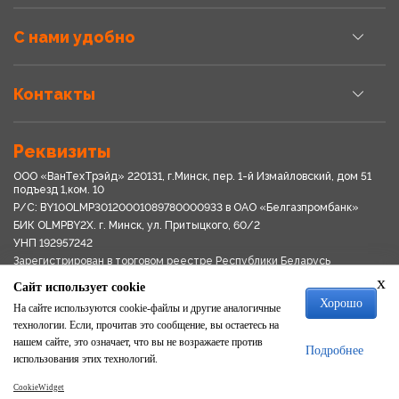
С нами удобно
Контакты
Реквизиты
ООО «ВанТехТрэйд» 220131, г.Минск, пер. 1-й Измайловский, дом 51
подъезд 1,ком. 10
Р/С: BY10OLMP30120001089780000933 в OАО «Белгазпромбанк»
БИК OLMPBY2X. г. Минск, ул. Притыцкого, 60/2
УНП 192957242
Зарегистрирован в торговом реестре Республики Беларусь
03.04.2018
x
Сайт использует cookie
Свидетельство о регистрации № 192957242выдано 18.08.2017
Хорошо
Мингориспоплком
На сайте используются cookie-файлы и другие аналогичные
Политика обработки персональных данных
технологии. Если, прочитав это сообщение, вы остаетесь на
Положение о системе видеонаблюдения
нашем сайте, это означает, что вы не возражаете против
Подробнее
Политика в отношении обработки файлов cookie
использования этих технологий.
CookieWidget