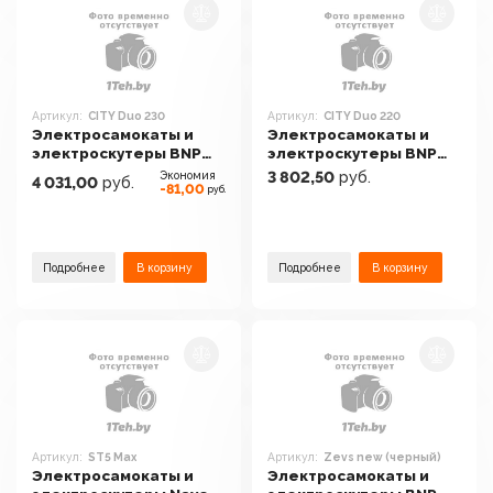
Артикул:
CITY Duo 230
Артикул:
CITY Duo 220
Электросамокаты и
Электросамокаты и
электроскутеры BNP
электроскутеры BNP
CITY Duo 230
CITY Duo 220
Экономия
3 802,50
руб.
4 031,00
руб.
-81,00
руб.
Подробнее
В корзину
Подробнее
В корзину
Артикул:
ST5 Max
Артикул:
Zevs new (черный)
Электросамокаты и
Электросамокаты и