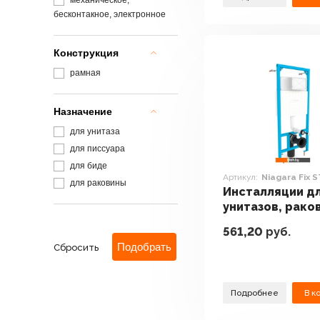
механическое,
бесконтакное, электронное
Конструкция
рамная
Назначение
для унитаза
для писсуара
для биде
Артикул:
Niagara Fix 
для раковины
Инсталляции д
унитазов, рако
биде и писсуар
561,20
руб.
Styron Niagara F
Сбросить
STY-740
Подробнее
В к