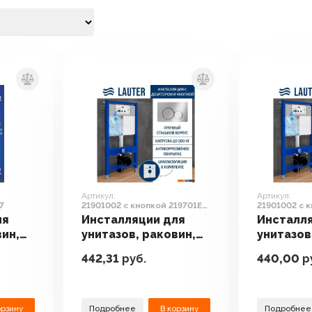
Артикул:
Артикул:
7
21901002 с кнопкой 219701E
21901002 с 
(хром)
(белый)
ля
Инсталляции для
Инсталл
вин,
унитазов, раковин,
унитазов
ов
биде и писсуаров
биде и п
442,31
руб.
440,00
р
mart
Lauter 21901002 с
Lauter 2
кнопкой 219701E
кнопкой 
(хром)
(белый)
орзину
Подробнее
В корзину
Подробнее