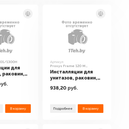
01/1300H
Артикул:
Prosys Frame 120 M
яции для
R020467+R0121A6
Инсталляции для
, раковин,
унитазов, раковин,
иссуаров
уб.
биде и писсуаров
t
938,20
руб.
Ideal Standard Prosys
300H
Frame 120 M
R020467+R0121A6
В корзину
Подробнее
В корзину