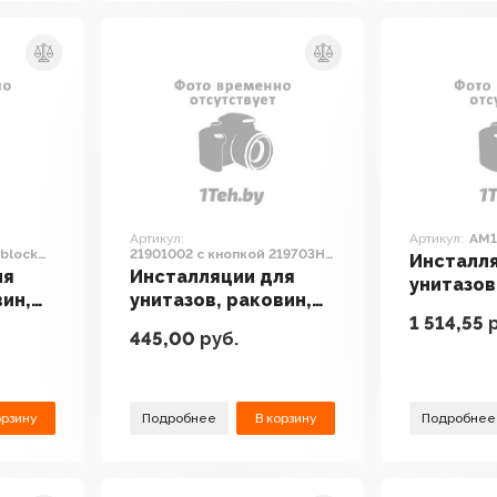
Артикул:
Артикул:
AM1
rblock
21901002 с кнопкой 219703HD
Инсталл
566
(сатин)
ля
Инсталляции для
унитазов
вин,
унитазов, раковин,
биде и п
1 514,55
р
ов OLI
биде и писсуаров
Alcaplas
445,00
руб.
Lauter 21901002 с
AM101/1
кнопкой 219703HD
(сатин)
орзину
Подробнее
В корзину
Подробнее