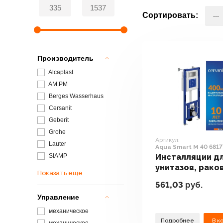
Сортировать:
Производитель
Alcaplast
AM.PM
Berges Wasserhaus
Cersanit
Geberit
Grohe
Артикул:
Lauter
Aqua Smart M 40 6817
SIAMP
Инсталляции д
унитазов, рако
Показать еще
биде и писсуар
561,03
руб.
Cersanit Aqua S
Управление
M 40 68177
механическое
Подробнее
В к