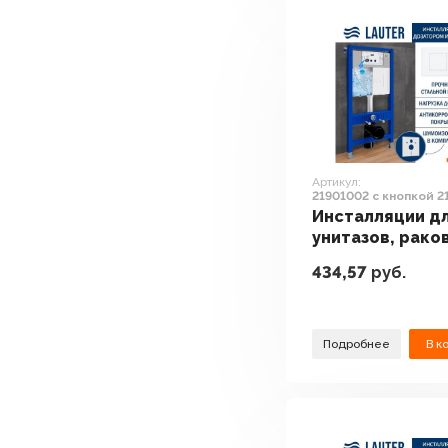
Артикул:
21901002 с кнопкой 2
(белый)
Инсталляции д
унитазов, рако
биде и писсуар
434,57
руб.
Lauter 21901002
кнопкой 219702
(белый)
Подробнее
В к