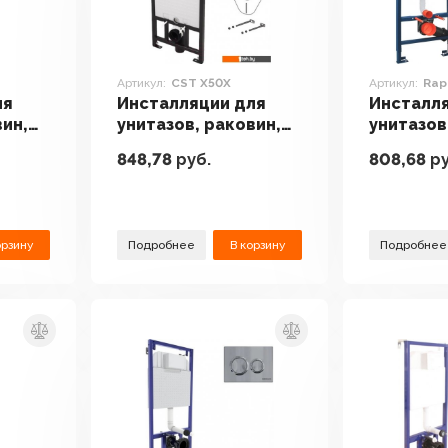
Артикул:
CST X50X
Артикул:
Rap
ля
Инсталляции для
Инсталл
вин,
унитазов, раковин,
унитазов
ов
биде и писсуаров
биде и п
848,78
руб.
808,68
ру
01
Deante CST X50X
Grohe Ra
38772SH
орзину
Подробнее
В корзину
Подробнее