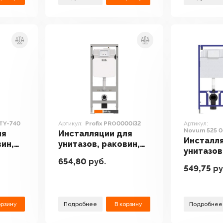
STY-740
Артикул:
Profix PRO0000i32
Артикул:
Novum 525 0
ля
Инсталляции для
040044
Инсталл
вин,
унитазов, раковин,
унитазов
ов
биде и писсуаров
654,80
руб.
биде и п
ix
IDDIS Profix
549,75
ру
Berges W
PRO0000i32
Novum 52
S4 04004
орзину
Подробнее
В корзину
Подробнее