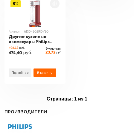
5%
Артикул:
ADD4902RD/10
Другие кухонные
аксессуары Philips
ADD4902RD/10
498.12
руб.
Экономия
23,72
474,40
руб.
руб.
Подробнее
В корзину
Страницы:
1 из 1
ПРОИЗВОДИТЕЛИ