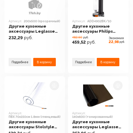
Артикул:
200x500 (прозрачный)
Артикул:
ADD4902BK/10
Другие кухонные
Другие кухонные
аксессуары Leglasse
аксессуары Philips
200x500 (прозрачный)
ADD4902BK/10
232,29
руб.
482.50
руб.
Экономия
22,98
459,52
руб.
руб.
Подробнее
В корзину
Подробнее
В корзину
Артикул:
Артикул:
ПВХ 70x150см 1.8мм (глянцевый)
140x600 (тонированный)
Другие кухонные
Другие кухонные
аксессуары Stolstyle
аксессуары Leglasse
ПВХ 70x150см 1.8мм
140x600