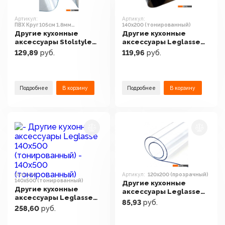
Артикул:
Артикул:
ПВХ Круг 105см 1.8мм
140x200 (тонированный)
(рифленый)
Другие кухонные
Другие кухонные
аксессуары Stolstyle
аксессуары Leglasse
ПВХ Круг 105см 1.8мм
140x200
129,89
руб.
119,96
руб.
(рифленый)
(тонированный)
Подробнее
В корзину
Подробнее
В корзину
Артикул:
Артикул:
120x200 (прозрачный)
140x500 (тонированный)
Другие кухонные
Другие кухонные
аксессуары Leglasse
аксессуары Leglasse
120x200 (прозрачный)
85,93
руб.
140x500
258,60
руб.
(тонированный)