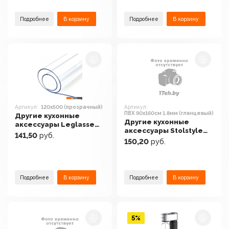
Подробнее
В корзину
Подробнее
В корзину
Артикул:
120x500 (прозрачный)
Артикул:
ПВХ 90x160см 1.8мм (глянцевый)
Другие кухонные
Другие кухонные
аксессуары Leglasse
аксессуары Stolstyle
120x500 (прозрачный)
141,50
руб.
ПВХ 90x160см 1.8мм
150,20
руб.
(глянцевый)
Подробнее
В корзину
Подробнее
В корзину
5%