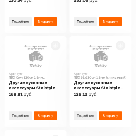
130,34
руб.
253,06
руб.
(глянцевый)
(тонированный)
Подробнее
В корзину
Подробнее
В корзину
Артикул:
Артикул:
ПВХ Круг 120см 1.8мм
ПВХ 65x130см 1.8мм (глянцевый)
(рифленый)
Другие кухонные
Другие кухонные
аксессуары Stolstyle
аксессуары Stolstyle
ПВХ Круг 120см 1.8мм
ПВХ 65x130см 1.8мм
169,81
руб.
126,12
руб.
(рифленый)
(глянцевый)
Подробнее
В корзину
Подробнее
В корзину