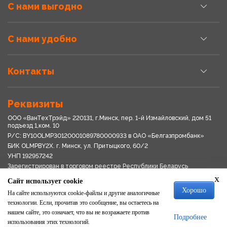
С нами выгодно
С нами удобно
Контакты
Реквизиты
ООО «ВанТехТрэйд» 220131, г.Минск, пер. 1-й Измайловский, дом 51
подъезд 1,ком. 10
Р/С: BY10OLMP30120001089780000933 в OАО «Белгазпромбанк»
БИК OLMPBY2X. г. Минск, ул. Притыцкого, 60/2
УНП 192957242
Зарегистрирован в торговом реестре Республики Беларусь
03.04.2018
x
Сайт использует cookie
Свидетельство о регистрации № 192957242выдано 18.08.2017
Хорошо
Мингориспоплком
На сайте используются cookie-файлы и другие аналогичные
Политика обработки персональных данных
технологии. Если, прочитав это сообщение, вы остаетесь на
Положение о системе видеонаблюдения
нашем сайте, это означает, что вы не возражаете против
Подробнее
Политика в отношении обработки файлов cookie
использования этих технологий.