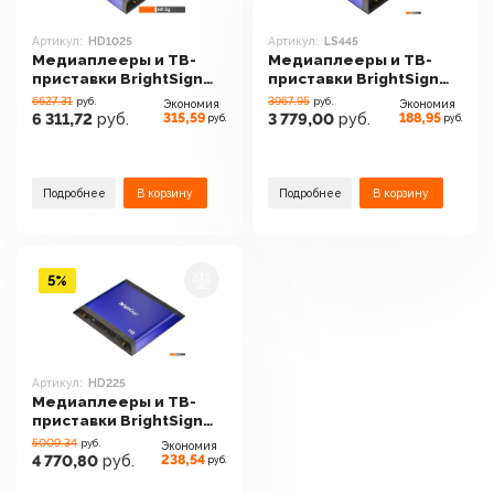
Артикул:
HD1025
Артикул:
LS445
Медиаплееры и ТВ-
Медиаплееры и ТВ-
приставки BrightSign
приставки BrightSign
HD1025
LS445
6627.31
3967.95
руб.
руб.
Экономия
Экономия
315,59
188,95
6 311,72
руб.
3 779,00
руб.
руб.
руб.
Подробнее
В корзину
Подробнее
В корзину
5%
Артикул:
HD225
Медиаплееры и ТВ-
приставки BrightSign
HD225
5009.34
руб.
Экономия
238,54
4 770,80
руб.
руб.