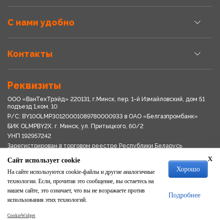
С нами удобно
Контакты
Реквизиты
ООО «ВанТехТрэйд» 220131, г.Минск, пер. 1-й Измайловский, дом 51
подъезд 1,ком. 10
Р/С: BY10OLMP30120001089780000933 в OАО «Белгазпромбанк»
БИК OLMPBY2X. г. Минск, ул. Притыцкого, 60/2
УНП 192957242
Зарегистрирован в торговом реестре Республики Беларусь
03.04.2018
x
Сайт использует cookie
Свидетельство о регистрации № 192957242выдано 18.08.2017
Хорошо
Мингориспоплком
На сайте используются cookie-файлы и другие аналогичные
Политика обработки персональных данных
технологии. Если, прочитав это сообщение, вы остаетесь на
Положение о системе видеонаблюдения
нашем сайте, это означает, что вы не возражаете против
Подробнее
Политика в отношении обработки файлов cookie
использования этих технологий.
CookieWidget