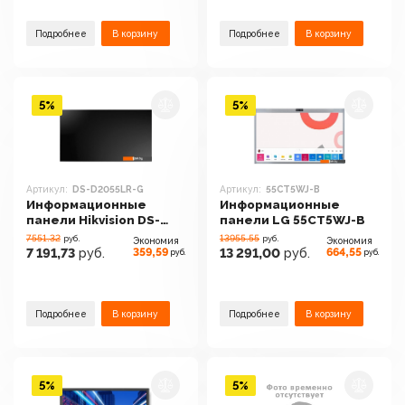
Подробнее
В корзину
Подробнее
В корзину
5%
5%
Артикул:
DS-D2055LR-G
Артикул:
55CT5WJ-B
Информационные
Информационные
панели Hikvision DS-
панели LG 55CT5WJ-B
D2055LR-G
7551.32
13955.55
руб.
руб.
Экономия
Экономия
359,59
664,55
7 191,73
руб.
13 291,00
руб.
руб.
руб.
Подробнее
В корзину
Подробнее
В корзину
5%
5%