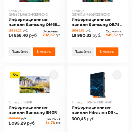
Артикул:
Артикул:
QM65C LH65QMCEBGCXCI
QB75C LH75QBCEBGCXCI
Информационные
Информационные
панели Samsung QM65C
панели Samsung QB75C
LH65QMCEBGCXCI
LH75QBCEBGCXCI
15389.22
19939.85
руб.
руб.
Экономия
Экономия
732,82
949,52
14 656,40
руб.
18 990,33
руб.
руб.
руб.
Подробнее
В корзину
Подробнее
В корзину
5%
Артикул:
IE40R
Артикул:
DS-D4425FI-CAF
Информационные
Информационные
панели Samsung IE40R
панели Hikvision DS-
D4425FI-CAF
1150.05
300,45
руб.
руб.
Экономия
54,76
1 095,29
руб.
руб.