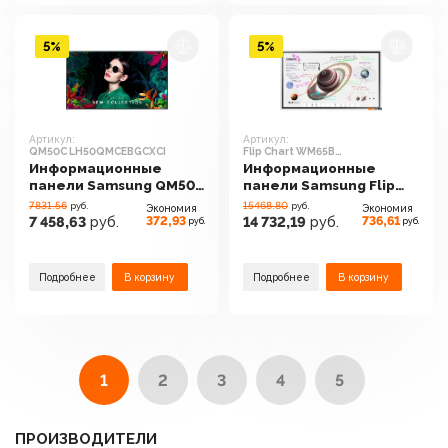
5%
5%
Артикул:
Артикул:
QM50C LH50QMCEBGCXCI
Flip Chart WM65B
LH65WMBWBGCXCI
Информационные
Информационные
панели Samsung QM50C
панели Samsung Flip
LH50QMCEBGCXCI
Chart WM65B
7831.56
15468.80
руб.
руб.
Экономия
Экономия
LH65WMBWBGCXCI
372,93
736,61
7 458,63
руб.
14 732,19
руб.
руб.
руб.
Подробнее
В корзину
Подробнее
В корзину
1
2
3
4
5
ПРОИЗВОДИТЕЛИ