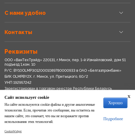
С нами удобно
Контакты
Реквизиты
ООО «ВанТехТрэйд» 220131, г.Минск, пер. 1-й Измайловский, дом 51
подъезд 1,ком. 10
Р/С: BY10OLMP30120001089780000933 в OАО «Белгазпромбанк»
БИК OLMPBY2X. г. Минск, ул. Притыцкого, 60/2
УНП 192957242
Зарегистрирован в торговом реестре Республики Беларусь
03.04.2018
x
Сайт использует cookie
Свидетельство о регистрации № 192957242выдано 18.08.2017
Хорошо
Мингориспоплком
На сайте используются cookie-файлы и другие аналогичные
Политика обработки персональных данных
технологии. Если, прочитав это сообщение, вы остаетесь на
Положение о системе видеонаблюдения
нашем сайте, это означает, что вы не возражаете против
Подробнее
Политика в отношении обработки файлов cookie
использования этих технологий.
CookieWidget