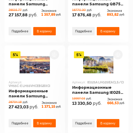
панели Samsung
панели Samsung QB75B
VM55C-R
LH75QBBEBGCXCI
28515.77
18770.30
руб.
руб.
Экономия
Экономия
LH55VMCRBGBXCI
1 357,89
893,82
27 157,88
руб.
17 876,48
руб.
руб.
руб.
Подробнее
В корзину
Подробнее
В корзину
5%
5%
Артикул:
Артикул:
IE025A LH025IEACLS/CI
VH55C-E LH55VHCEBGBXCI
Информационные
Информационные
панели Samsung IE025A
панели Samsung
LH025IEACLS/CI
13997.03
руб.
Экономия
VH55C-E
28794.18
руб.
666,53
Экономия
13 330,50
руб.
руб.
LH55VHCEBGBXCI
1 371,15
27 423,03
руб.
руб.
Подробнее
В корзину
Подробнее
В корзину