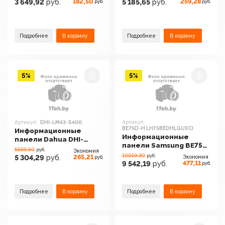
182,50
259,28
3 649,92
руб.
5 185,65
руб.
руб.
руб.
Подробнее
В корзину
Подробнее
В корзину
5%
5%
Артикул:
DHI-LM43-S400
Артикул:
BE75D-H LH75BEDHLGUXCI
Информационные
Информационные
панели Dahua DHI-
панели Samsung BE75D-
LM43-S400
5569.50
руб.
Экономия
H LH75BEDHLGUXCI
10019.30
руб.
265,21
5 304,29
руб.
Экономия
руб.
477,11
9 542,19
руб.
руб.
Подробнее
В корзину
Подробнее
В корзину