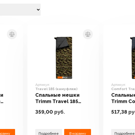
Артикул:
Артикул:
Travel 185 (камуфляж)
Comfort Tra
ный)
молния, кам
ки
Спальные мешки
Спальны
0
Trimm Travel 185
Trimm C
(камуфляж)
Tramp 18
359,00
руб.
517,38
ру
молния, 
орзину
Подробнее
В корзину
Подробнее