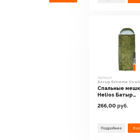
Артикул:
Батыр Extreme Strat
SB-ST300-220x90
Спальные меш
Helios Батыр
Extreme Stratex
266,00
руб.
SB-ST300-220x
Подробнее
В к