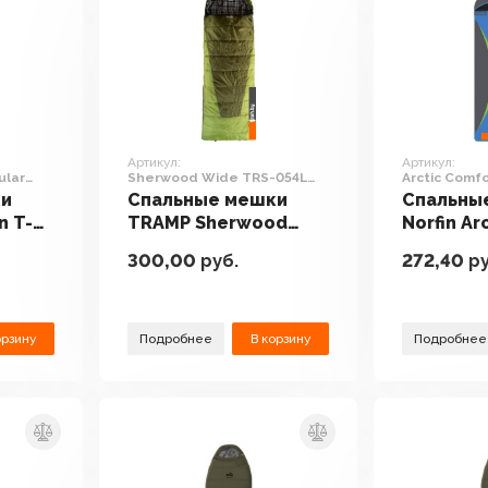
Артикул:
Артикул:
ular
Sherwood Wide TRS-054L
Arctic Comfo
)
(правая молния)
молния)
ки
Спальные мешки
Спальны
n T-
TRAMP Sherwood
Norfin Ar
равая
Wide TRS-054L
500 (лев
300,00
руб.
272,40
ру
(правая молния)
орзину
Подробнее
В корзину
Подробнее