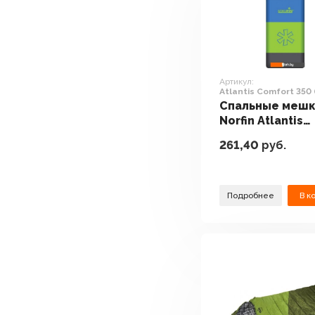
Артикул:
Atlantis Comfort 350
молния)
Спальные меш
Norfin Atlantis
Comfort 350 (п
261,40
руб.
молния)
Подробнее
В к