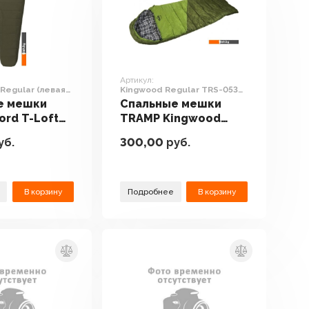
Артикул:
 Regular (левая
Kingwood Regular TRS-053R
)
(левая молния)
е мешки
Спальные мешки
ord T-Loft
TRAMP Kingwood
(левая
Regular TRS-053R
уб.
300,00
руб.
хаки)
(левая молния)
В корзину
Подробнее
В корзину