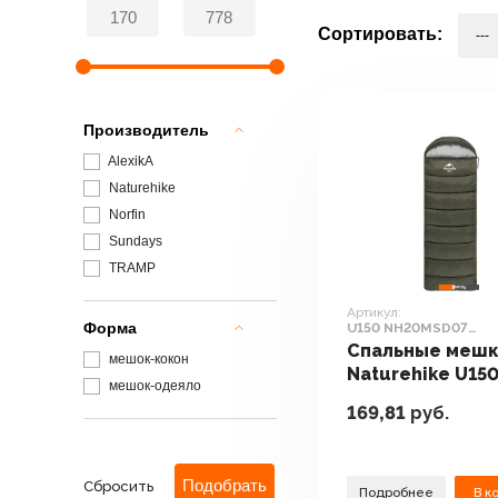
Сортировать:
Производитель
AlexikA
Naturehike
Norfin
Sundays
TRAMP
Артикул:
Форма
U150 NH20MSD07
6927595764398 (зеле
Спальные меш
мешок-кокон
Naturehike U15
мешок-одеяло
NH20MSD07
169,81
руб.
6927595764398
(зеленый)
Сбросить
Подробнее
В к