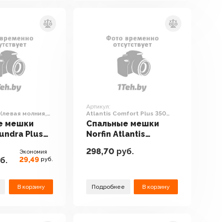
Артикул:
 (левая молния,
Atlantis Comfort Plus 350
(правая молния)
е мешки
Спальные мешки
Tundra Plus
Norfin Atlantis
олния,
Comfort Plus 350
298,70
руб.
Экономия
(правая молния)
29,49
б.
руб.
В корзину
Подробнее
В корзину