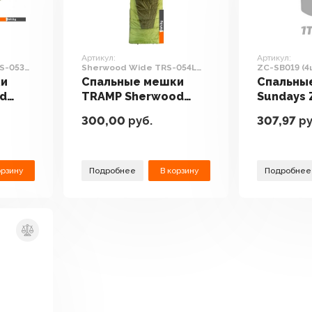
Артикул:
Артикул:
RS-053R
Sherwood Wide TRS-054L
ZC-SB019 (4
(левая молния)
серый/сини
ки
Спальные мешки
Спальны
d
TRAMP Sherwood
Sundays 
3R
Wide TRS-054L
(4шт, т
300,00
руб.
307,97
ру
)
(левая молния)
синий)
орзину
Подробнее
В корзину
Подробнее