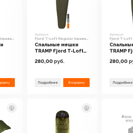
Артикул:
Артикул:
 (правая
Fjord T-Loft Regular (правая
Fjord T-Loft
молния, хаки)
молния, хаки
ки
Спальные мешки
Спальны
TRAMP Fjord T-Loft
TRAMP Fj
равая
Regular (правая
Regular 
280,00
руб.
280,00
р
молния, хаки)
молния, 
орзину
Подробнее
В корзину
Подробнее