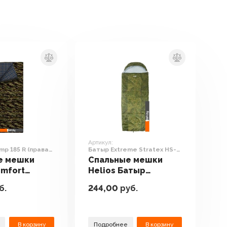
Артикул:
mp 185 R (правая
Батыр Extreme Stratex HS-
уфляж)
SB-ST200-220x90
е мешки
Спальные мешки
omfort
Helios Батыр
5 R (правая
Extreme Stratex HS-
б.
244,00
руб.
камуфляж)
SB-ST200-220x90
В корзину
Подробнее
В корзину