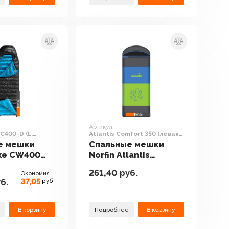
Артикул:
C400-D (L,
Atlantis Comfort 350 (левая
молния)
е мешки
Спальные мешки
ike CW400
Norfin Atlantis
-D (L,
Comfort 350 (левая
261,40
руб.
Экономия
молния)
37,05
б.
руб.
В корзину
Подробнее
В корзину