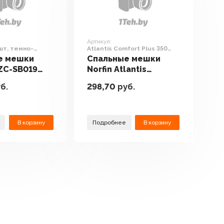
Артикул:
шт, темно-
Atlantis Comfort Plus 350
й)
(левая молния)
е мешки
Спальные мешки
ZC-SB019
Norfin Atlantis
емно-серый/
Comfort Plus 350
б.
298,70
руб.
(левая молния)
В корзину
Подробнее
В корзину