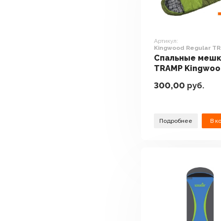
Артикул:
Kingwood Regular T
(правая молния)
Спальные меш
TRAMP Kingwoo
Regular TRS-05
300,00
руб.
(правая молния
Подробнее
В к