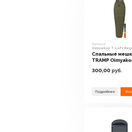
Артикул:
Oimyakon T-Loft Reg
(правая молния, хаки
Спальные меш
TRAMP Oimyako
Loft Regular (п
300,00
руб.
молния, хаки)
Подробнее
В к