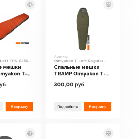
Артикул:
Loft TRS-048R
Oimyakon T-Loft Regular
ния)
(левая молния, хаки)
е мешки
Спальные мешки
myakon T-
TRAMP Oimyakon T-
-048R
Loft Regular (левая
уб.
300,00
руб.
молния)
молния, хаки)
В корзину
Подробнее
В корзину