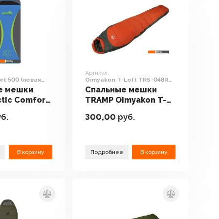
Артикул:
rt 500 (левая
Oimyakon T-Loft TRS-048R
(левая молния)
е мешки
Спальные мешки
ctic Comfort
TRAMP Oimyakon T-
ая молния)
Loft TRS-048R (левая
б.
300,00
руб.
молния)
В корзину
Подробнее
В корзину