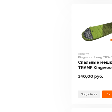
Артикул:
Kingwood Long TRS-
(правая молния)
Спальные меш
TRAMP Kingwoo
Long TRS-053L
340,00
руб.
(правая молния
Подробнее
В к