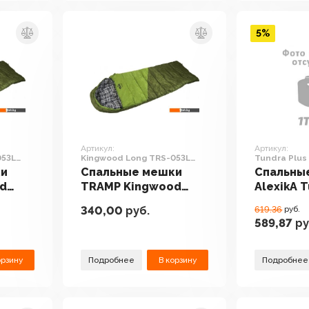
5%
Артикул:
Артикул:
053L
Kingwood Long TRS-053L
Tundra Plus
(левая молния)
синий)
ки
Спальные мешки
Спальны
d
TRAMP Kingwood
AlexikA 
Long TRS-053L
(левая м
340,00
руб.
619.36
руб.
)
(левая молния)
синий)
589,87
ру
орзину
Подробнее
В корзину
Подробнее