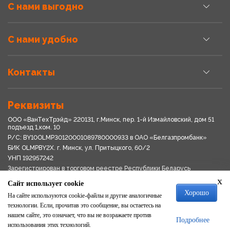
С нами выгодно
С нами удобно
Контакты
Реквизиты
ООО «ВанТехТрэйд» 220131, г.Минск, пер. 1-й Измайловский, дом 51
подъезд 1,ком. 10
Р/С: BY10OLMP30120001089780000933 в OАО «Белгазпромбанк»
БИК OLMPBY2X. г. Минск, ул. Притыцкого, 60/2
УНП 192957242
Зарегистрирован в торговом реестре Республики Беларусь
03.04.2018
x
Сайт использует cookie
Свидетельство о регистрации № 192957242выдано 18.08.2017
Хорошо
Мингориспоплком
На сайте используются cookie-файлы и другие аналогичные
Политика обработки персональных данных
технологии. Если, прочитав это сообщение, вы остаетесь на
Положение о системе видеонаблюдения
нашем сайте, это означает, что вы не возражаете против
Подробнее
Политика в отношении обработки файлов cookie
использования этих технологий.