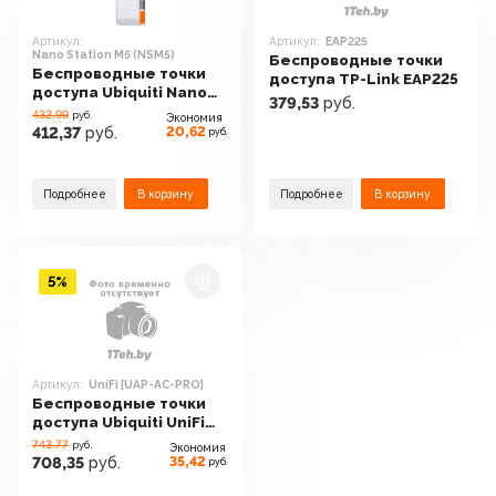
Артикул:
Артикул:
EAP225
Nano Station M5 (NSM5)
Беспроводные точки
Беспроводные точки
доступа TP-Link EAP225
доступа Ubiquiti Nano
379,53
руб.
Station M5 (NSM5)
432.99
руб.
Экономия
20,62
412,37
руб.
руб.
Подробнее
В корзину
Подробнее
В корзину
5%
Артикул:
UniFi [UAP-AC-PRO]
Беспроводные точки
доступа Ubiquiti UniFi
[UAP-AC-PRO]
743.77
руб.
Экономия
35,42
708,35
руб.
руб.