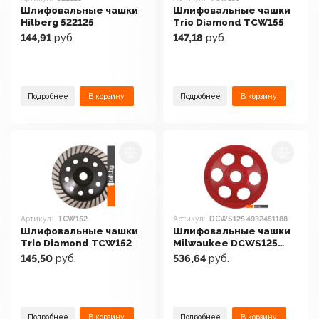
Шлифовальные чашки
Шлифовальные чашки
Hilberg 522125
Trio Diamond TCW155
144,91
руб.
147,18
руб.
Подробнее
В корзину
Подробнее
В корзину
Артикул:
TCW152
Артикул:
DCWS125 4932451188
Шлифовальные чашки
Шлифовальные чашки
Trio Diamond TCW152
Milwaukee DCWS125
4932451188
145,50
руб.
536,64
руб.
Подробнее
В корзину
Подробнее
В корзину