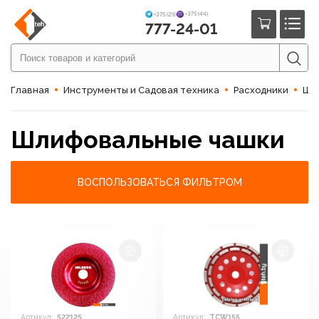
+375 (44)
+375 (29)
777-24-01
Главная
Инструменты и Садовая техника
Расходники
Шл
Шлифовальные чашки
ВОСПОЛЬЗОВАТЬСЯ ФИЛЬТРОМ
Артикул:
522125
Артикул:
TCW155