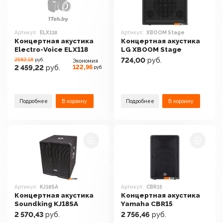
Артикул:
ELX118
Артикул:
XBOOM Stage
Концертная акустика
Концертная акустика
Electro-Voice ELX118
LG XBOOM Stage
2582.18
724,00
руб.
руб.
Экономия
122,96
2 459,22
руб.
руб.
Подробнее
В корзину
Подробнее
В корзину
Артикул:
KJ18SA
Артикул:
CBR15
Концертная акустика
Концертная акустика
Soundking KJ18SA
Yamaha CBR15
2 570,43
руб.
2 756,46
руб.