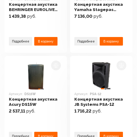
Концертная акустика
Концертная акустика
BEHRINGER EUROLIVE
Yamaha Stagepas
B112D
600BT
1 439,38
руб.
7 136,00
руб.
Подробнее
В корзину
Подробнее
В корзину
Артикул:
DS15W
Артикул:
PSA-12
Концертная акустика
Концертная акустика
Acury DS15W
JB Systems PSA-12
2 537,11
руб.
1 716,22
руб.
Подробнее
В корзину
Подробнее
В корзину