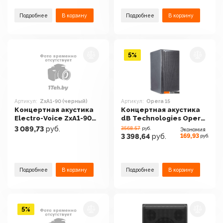
Подробнее
В корзину
Подробнее
В корзину
5%
Артикул:
ZxA1-90 (черный)
Артикул:
Opera 15
Концертная акустика
Концертная акустика
Electro-Voice ZxA1-90
dB Technologies Opera
(черный)
15
3 089,73
руб.
3568.57
руб.
Экономия
169,93
3 398,64
руб.
руб.
Подробнее
В корзину
Подробнее
В корзину
5%