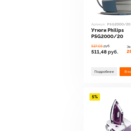
Артикул:
PSG2000/20
Утюги Philips
PSG2000/20
537.05
руб.
Эк
25
511,48
руб.
Подробнее
В к
5%