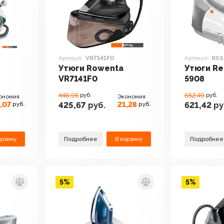
Артикул:
VR7141F0
Артикул:
RSS
Утюги Rowenta
Утюги R
VR7141F0
5908
446.95
руб.
652.49
руб.
ономия
Экономия
,07
21,28
425,67
руб.
621,42
ру
руб.
руб.
орзину
Подробнее
В корзину
Подробнее
5%
5%