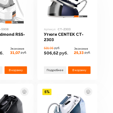
-5908
Артикул:
CT-2303
edmond RSS-
Утюги CENTEK CT-
2303
531.95
руб.
Экономия
Экономия
31,07
25,33
б.
506,62
руб.
руб.
руб.
В корзину
Подробнее
В корзину
5%