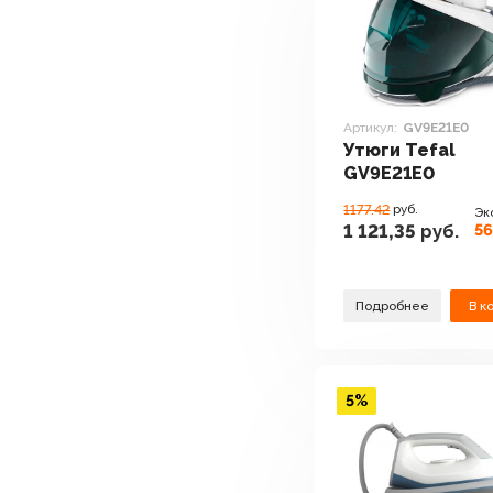
Артикул:
GV9E21E0
Утюги Tefal
GV9E21E0
1177.42
руб.
Эк
56
1 121,35
руб.
Подробнее
В к
5%