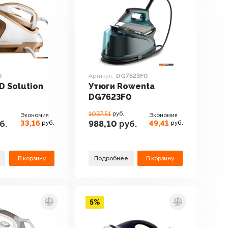
0
Артикул:
DG7623F0
D Solution
Утюги Rowenta
DG7623F0
1037.51
руб.
Экономия
Экономия
33,16
49,41
б.
988,10
руб.
руб.
руб.
В корзину
Подробнее
В корзину
5%