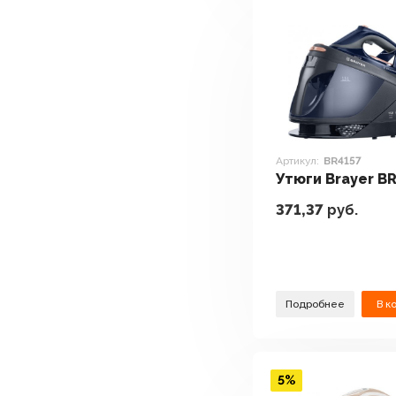
Артикул:
BR4157
Утюги Brayer B
371,37
руб.
Подробнее
В к
5%