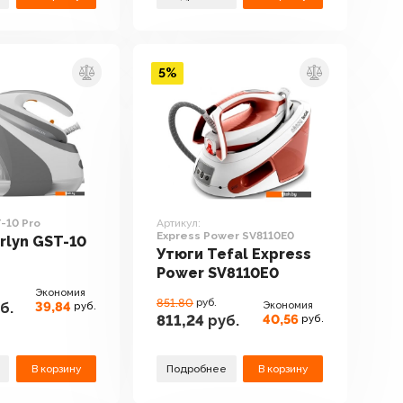
5%
-10 Pro
Артикул:
Express Power SV8110E0
rlyn GST-10
Утюги Tefal Express
Power SV8110E0
Экономия
851.80
руб.
39,84
Экономия
б.
руб.
40,56
811,24
руб.
руб.
В корзину
Подробнее
В корзину