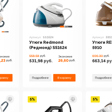
Артикул:
SS1624
Артикул:
591
Утюги Redmond
Утюги RE
(Редмонд) SS1624
5910
558.58
руб.
696.30
руб.
ономия
Экономия
,23
26,60
531,98
руб.
663,14
ру
руб.
руб.
орзину
Подробнее
В корзину
Подробнее
5%
5%