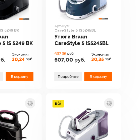
Артикул:
IS 5249 BK
CareStyle 5 IS5245BL
aun
Утюги Braun
 5 IS 5249 BK
CareStyle 5 IS5245BL
637.35
руб.
Экономия
Экономия
30,24
30,35
б.
607,00
руб.
руб.
руб.
В корзину
Подробнее
В корзину
5%