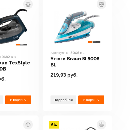
Артикул:
SI 5006 BL
I 9682 DB
Утюги Braun SI 5006
aun TexStyle
BL
 DB
219,93
руб.
б.
В корзину
Подробнее
В корзину
5%