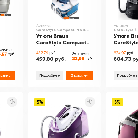
Артикул:
Артикул:
CareStyle Compact Pro IS
CareStyle 5 
2565 BL
Утюги Braun
Утюги Br
CareStyle Compact
CareStyle
Pro IS 2565 BL
ономия
482.79
руб.
634.97
руб.
,57
Экономия
руб.
22,99
459,80
руб.
604,73
ру
руб.
орзину
Подробнее
В корзину
Подробнее
5%
5%