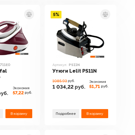
5%
711E0
Артикул:
PS11N
fal
Утюги Lelit PS11N
0
1085.93
руб.
Экономия
51,71
1 034,22
руб.
руб.
Экономия
57,22
уб.
руб.
В корзину
Подробнее
В корзину