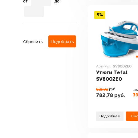
от:
до:
5%
Сбросить
Артикул:
SV8002E0
Утюги Tefal
SV8002E0
821.92
руб.
Эк
39
782,78
руб.
Подробнее
В к