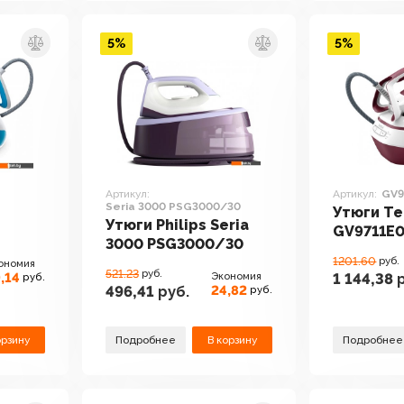
5%
5%
Артикул:
Артикул:
GV9
Seria 3000 PSG3000/30
Утюги Te
Утюги Philips Seria
GV9711E
3000 PSG3000/30
1201.60
руб.
ономия
521.23
руб.
,14
Экономия
1 144,38
р
руб.
24,82
496,41
руб.
руб.
орзину
Подробнее
В корзину
Подробнее