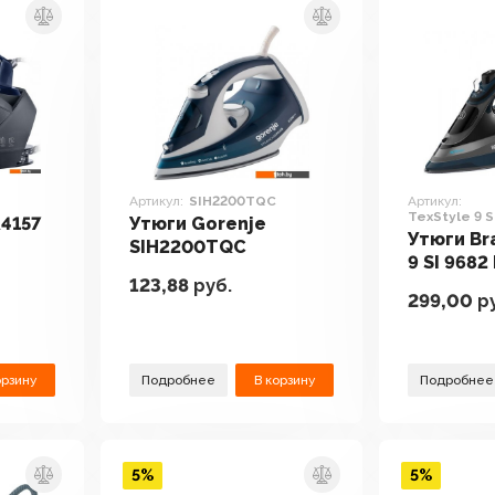
Артикул:
SIH2200TQC
Артикул:
TexStyle 9 S
R4157
Утюги Gorenje
Утюги Br
SIH2200TQC
9 SI 9682
123,88
руб.
299,00
ру
орзину
Подробнее
В корзину
Подробнее
5%
5%