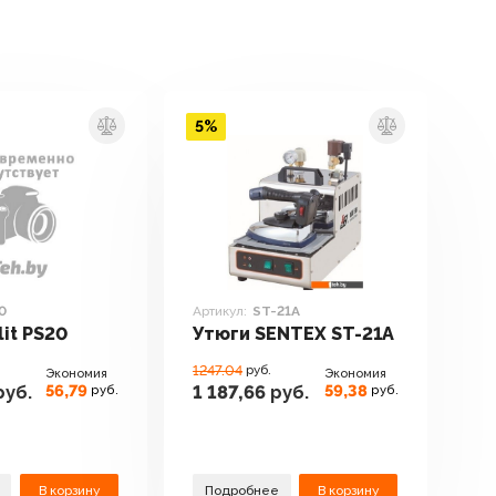
5%
0
Артикул:
ST-21A
lit PS20
Утюги SENTEX ST-21A
1247.04
руб.
Экономия
Экономия
56,79
59,38
руб.
1 187,66
руб.
руб.
руб.
В корзину
Подробнее
В корзину