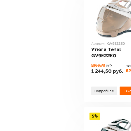
Артикул:
GV9E22E0
Утюги Tefal
GV9E22E0
1306.73
руб.
Эк
62
1 244,50
руб.
Подробнее
В к
5%