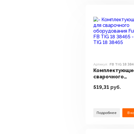
Артикул:
FB TIG 18 38
Комплектующи
сварочного
оборудования 
519,31
руб.
FB TIG 18 38465
Подробнее
В к