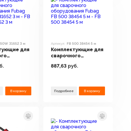
550W 31652 3 м
Артикул:
FB 500 38454 5 м
тующие для
Комплектующие для
ого
сварочного
вания Fubag
оборудования Fubag
б.
887,63
руб.
31652 3 м
FB 500 38454 5 м
В корзину
Подробнее
В корзину