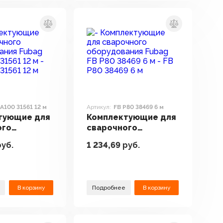
PA100 31561 12 м
Артикул:
FB P80 38469 6 м
тующие для
Комплектующие для
ого
сварочного
вания Fubag
оборудования Fubag
уб.
1 234,69
руб.
31561 12 м
FB P80 38469 6 м
В корзину
Подробнее
В корзину