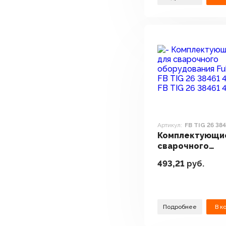
Артикул:
FB TIG 26 384
Комплектующи
сварочного
оборудования 
493,21
руб.
FB TIG 26 38461 
Подробнее
В к