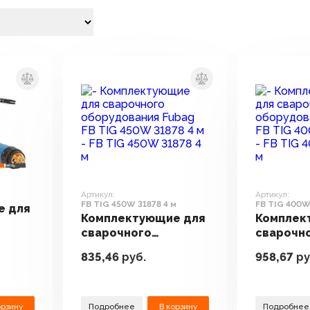
Артикул:
Артикул:
FB TIG 450W 31878 4 м
FB TIG 400W
е для
Комплектующие для
Комплек
сварочного
сварочн
оборудования Fubag
оборудо
K5
835,46
руб.
958,67
ру
FB TIG 450W 31878 4
FB TIG 4
м
м
орзину
Подробнее
В корзину
Подробнее