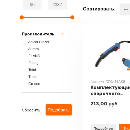
Сортировать:
Производитель
Abicor Binzel
Aurora
ELAND
Fubag
Total
Triton
Артикул:
WG-15AK5
Сварог
Комплектующи
сварочного
оборудования
213,00
руб.
Solaris WG-15A
Сбросить
Подробнее
В к