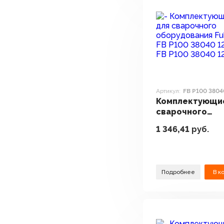
Артикул:
FB P100 3804
Комплектующи
сварочного
оборудования 
1 346,41
руб.
FB P100 38040 1
Подробнее
В к