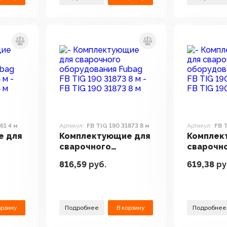
61 4 м
Артикул:
FB TIG 190 31873 8 м
Артикул:
FB 
е для
Комплектующие для
Комплек
сварочного
сварочн
Fubag
оборудования Fubag
оборудо
816,59
руб.
619,38
ру
4 м
FB TIG 190 31873 8 м
FB TIG 19
орзину
Подробнее
В корзину
Подробнее