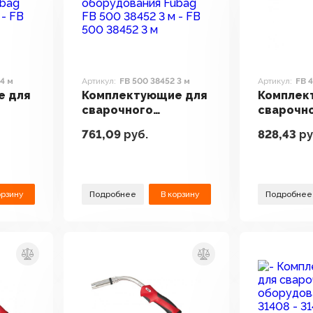
 4 м
Артикул:
FB 500 38452 3 м
Артикул:
FB 
е для
Комплектующие для
Комплек
сварочного
сварочн
Fubag
оборудования Fubag
оборудо
761,09
руб.
828,43
ру
м
FB 500 38452 3 м
FB 400 38
орзину
Подробнее
В корзину
Подробнее