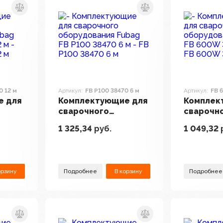
0 12 м
Артикул:
FB P100 38470 6 м
Артикул:
FB 
е для
Комплектующие для
Комплек
сварочного
сварочн
Fubag
оборудования Fubag
оборудо
1 325,34
руб.
1 049,32
2 м
FB P100 38470 6 м
FB 600W 
орзину
Подробнее
В корзину
Подробнее