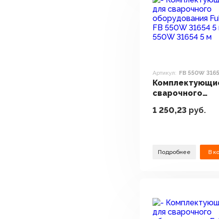
Артикул:
FB 550W 3165
Комплектующи
сварочного
оборудования 
1 250,23
руб.
FB 550W 31654 5
Подробнее
В к