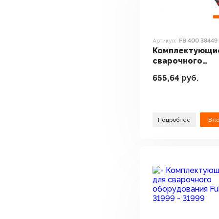
Артикул:
FB 400 38449
Комплектующи
сварочного
оборудования 
655,64
руб.
FB 400 38449 3 
Подробнее
В к