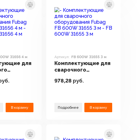
600W 31656 4 м
Артикул:
FB 600W 31655 3 м
тующие для
Комплектующие для
ого
сварочного
вания Fubag
оборудования Fubag
руб.
978,28
руб.
31656 4 м
FB 600W 31655 3 м
В корзину
Подробнее
В корзину