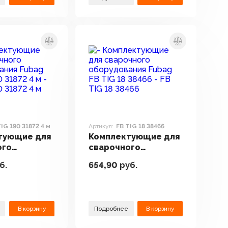
TIG 190 31872 4 м
Артикул:
FB TIG 18 38466
тующие для
Комплектующие для
ого
сварочного
вания Fubag
оборудования Fubag
б.
654,90
руб.
0 31872 4 м
FB TIG 18 38466
В корзину
Подробнее
В корзину