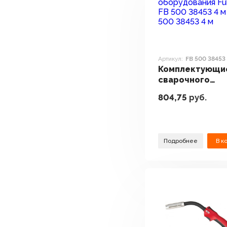
Артикул:
FB 500 38453
Комплектующи
сварочного
оборудования 
804,75
руб.
FB 500 38453 4 
Подробнее
В к