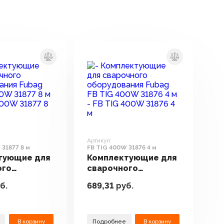
Артикул:
 31877 8 м
FB TIG 400W 31876 4 м
тующие для
Комплектующие для
ого
сварочного
вания Fubag
оборудования Fubag
б.
689,31
руб.
00W 31877 8
FB TIG 400W 31876 4
м
В корзину
Подробнее
В корзину