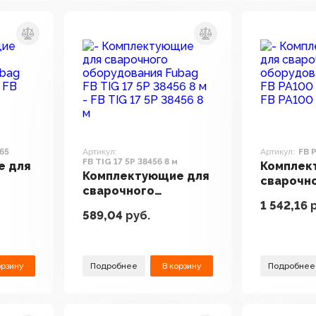
465
Артикул:
Артикул:
FB 
FB TIG 17 5P 38456 8 м
е для
Комплек
Комплектующие для
сварочн
сварочного
Fubag
оборудо
1 542,16
р
оборудования Fubag
FB PA100 
589,04
руб.
FB TIG 17 5P 38456 8 м
орзину
Подробнее
В корзину
Подробнее