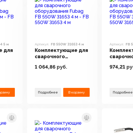
4 5 м
Артикул:
FB 550W 31653 4 м
Артикул:
FB 
е для
Комплектующие для
Комплек
сварочного
сварочн
Fubag
оборудования Fubag
оборудо
1 064,86
руб.
974,21
ру
 м
FB 550W 31653 4 м
FB 550W 
орзину
Подробнее
В корзину
Подробнее