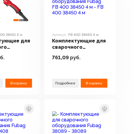
400 38451 5 м
Артикул:
FB 400 38450 4 м
тующие для
Комплектующие для
ого
сварочного
вания Fubag
оборудования Fubag
б.
761,09
руб.
451 5 м
FB 400 38450 4 м
В корзину
Подробнее
В корзину