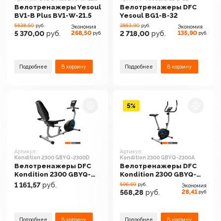
Велотренажеры Yesoul
Велотренажеры DFC
BV1-B Plus BV1-W-21.5
Yesoul BG1-B-32
5638.50
2853.90
руб.
руб.
Экономия
Экономия
268,50
135,90
5 370,00
руб.
2 718,00
руб.
руб.
руб.
Подробнее
В корзину
Подробнее
В корзину
5%
Артикул:
Артикул:
Kondition 2300 GBYQ-2300D
Kondition 2300 GBYQ-2300A
Велотренажеры DFC
Велотренажеры DFC
Kondition 2300 GBYQ-
Kondition 2300 GBYQ-
2300D
2300A
1 161,57
руб.
596.69
руб.
Экономия
28,41
568,28
руб.
руб.
Подробнее
В корзину
Подробнее
В корзину