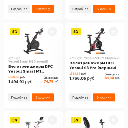
Подробнее
В корзину
Подробнее
В корзину
5%
5%
Артикул:
Артикул:
Yesoul S3 Pro (черный)
Yesoul Smart M1 (черный)
Велотренажеры DFC
Велотренажеры DFC
Yesoul S3 Pro (черный)
Yesoul Smart M1
1854.35
руб.
Экономия
(черный)
1569.66
руб.
88,30
Экономия
1 766,05
руб.
руб.
74,75
1 494,91
руб.
руб.
Подробнее
В корзину
Подробнее
В корзину
5%
5%