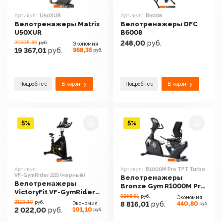
Артикул:
U50XUR
Артикул:
B6008
Велотренажеры Matrix
Велотренажеры DFC
U50XUR
B6008
20335.36
248,00
руб.
руб.
Экономия
968,35
19 367,01
руб.
руб.
Подробнее
В корзину
Подробнее
В корзину
5%
5%
Артикул:
Артикул:
R1000M Pro TFT Turbo
VF-GymRider 225 (черный)
Велотренажеры
Велотренажеры
Bronze Gym R1000M Pro
VictoryFit VF-GymRider
TFT Turbo
9256.81
руб.
Экономия
225 (черный)
2123.10
руб.
440,80
Экономия
8 816,01
руб.
руб.
101,10
2 022,00
руб.
руб.