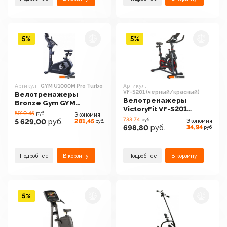
5%
5%
Артикул:
GYM U1000M Pro Turbo
Артикул:
VF-S201 (черный/красный)
Велотренажеры
Велотренажеры
Bronze Gym GYM
VictoryFit VF-S201
U1000M Pro Turbo
5910.45
руб.
Экономия
(черный/красный)
733.74
руб.
281,45
5 629,00
руб.
Экономия
руб.
34,94
698,80
руб.
руб.
Подробнее
В корзину
Подробнее
В корзину
5%