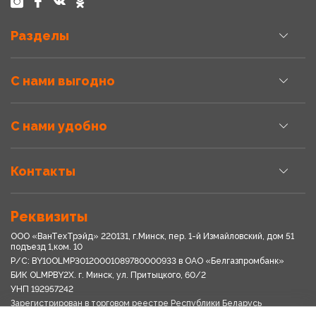
Разделы
С нами выгодно
С нами удобно
Контакты
Реквизиты
ООО «ВанТехТрэйд» 220131, г.Минск, пер. 1-й Измайловский, дом 51
подъезд 1,ком. 10
Р/С: BY10OLMP30120001089780000933 в OАО «Белгазпромбанк»
БИК OLMPBY2X. г. Минск, ул. Притыцкого, 60/2
УНП 192957242
Зарегистрирован в торговом реестре Республики Беларусь
03.04.2018