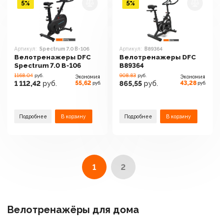
5%
5%
Артикул:
Spectrum 7.0 B-106
Артикул:
B89364
Велотренажеры DFC
Велотренажеры DFC
Spectrum 7.0 B-106
B89364
1168.04
908.83
руб.
руб.
Экономия
Экономия
55,62
43,28
1 112,42
руб.
865,55
руб.
руб.
руб.
Подробнее
В корзину
Подробнее
В корзину
1
2
Велотренажёры для дома