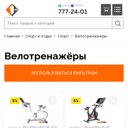
+375 (44)
+375 (29)
777-24-01
Главная
Спорт и отдых
Спорт
Велотренажеры
Велотренажёры
ВОСПОЛЬЗОВАТЬСЯ ФИЛЬТРОМ
5%
5%
Артикул:
BV1-B Plus BV1-W-21.5
Артикул:
Yesoul BG1-B-32