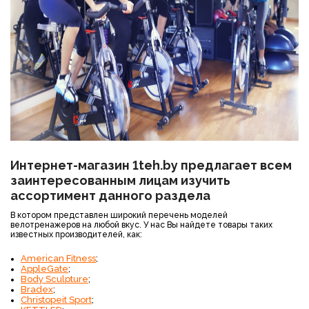
Интернет-магазин 1teh.by предлагает всем
заинтересованным лицам изучить
ассортимент данного раздела
В котором представлен широкий перечень моделей
велотренажеров на любой вкус. У нас Вы найдете товары таких
известных производителей, как:
American Fitness
;
AppleGate
;
Body Sculpture
;
Bradex
;
Christopeit Sport
;