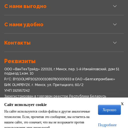
С нами выгодно
С нами удобно
Контакты
Реквизиты
ООО «ВанТехТрэйд» 220131, г.Минск, пер. 1-й Измайловский, дом 51
подъезд 1,ком. 10
Р/С: BY10OLMP30120001089780000933 в OАО «Белгазпромбанк»
БИК OLMPBY2X. г. Минск, ул. Притыцкого, 60/2
УНП 192957242
Зарегистрирован в торговом реестре Республики Беларусь
03.04.2018
x
Сайт использует cookie
Свидетельство о регистрации № 192957242выдано 18.08.2017
Хорошо
Мингориспоплком
На сайте используются cookie-файлы и другие аналогичные
Политика обработки персональных данных
технологии. Если, прочитав это сообщение, вы остаетесь на
Положение о системе видеонаблюдения
нашем сайте, это означает, что вы не возражаете против
Подробнее
Политика в отношении обработки файлов cookie
использования этих технологий.