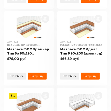
Артикул:
Артикул:
Премьер Тип 5а 90x190
Идеал Тип 9 90x200 (жаккард)
(трикотаж)
Матрасы ЭОС Премьер
Матрасы ЭОС Идеал
Тип 5а 90x190
Тип 9 90x200 (жаккард)
(трикотаж)
575,00
руб.
466,59
руб.
Подробнее
В корзину
Подробнее
В корзину
5%