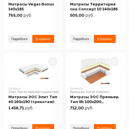
Матрасы Vegas Bonus
Матрасы Территория
140x185
сна Concept 10 140x186
765,00
руб.
505,00
руб.
Подробнее
В корзину
Подробнее
В корзину
Артикул:
Артикул:
Элит Тип 40 160x190 (трикотаж)
Премьер Тип 9b 100x200
(трикотаж)
Матрасы ЭОС Элит Тип
Матрасы ЭОС Премьер
40 160x190 (трикотаж)
Тип 9b 100x200
(трикотаж)
1 458,71
руб.
712,00
руб.
Подробнее
В корзину
Подробнее
В корзину