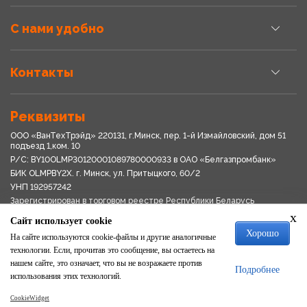
С нами удобно
Контакты
Реквизиты
ООО «ВанТехТрэйд» 220131, г.Минск, пер. 1-й Измайловский, дом 51
подъезд 1,ком. 10
Р/С: BY10OLMP30120001089780000933 в OАО «Белгазпромбанк»
БИК OLMPBY2X. г. Минск, ул. Притыцкого, 60/2
УНП 192957242
Зарегистрирован в торговом реестре Республики Беларусь
03.04.2018
x
Сайт использует cookie
Свидетельство о регистрации № 192957242выдано 18.08.2017
Хорошо
Мингориспоплком
На сайте используются cookie-файлы и другие аналогичные
Политика обработки персональных данных
технологии. Если, прочитав это сообщение, вы остаетесь на
Положение о системе видеонаблюдения
нашем сайте, это означает, что вы не возражаете против
Подробнее
Политика в отношении обработки файлов cookie
использования этих технологий.
CookieWidget