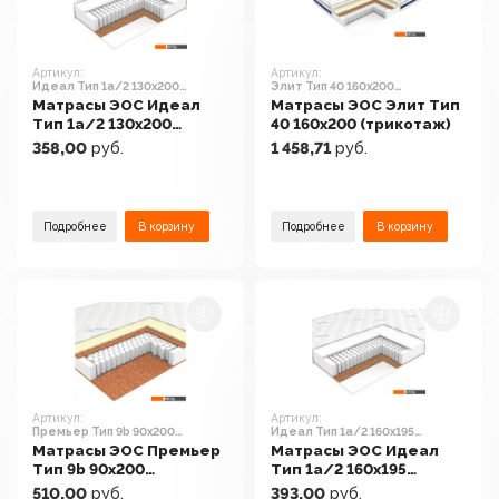
Артикул:
Артикул:
Идеал Тип 1а/2 130x200
Элит Тип 40 160x200
(трикотаж)
(трикотаж)
Матрасы ЭОС Идеал
Матрасы ЭОС Элит Тип
Тип 1а/2 130x200
40 160x200 (трикотаж)
(трикотаж)
358,00
руб.
1 458,71
руб.
Подробнее
В корзину
Подробнее
В корзину
Артикул:
Артикул:
Премьер Тип 9b 90x200
Идеал Тип 1а/2 160x195
(жаккард)
(трикотаж)
Матрасы ЭОС Премьер
Матрасы ЭОС Идеал
Тип 9b 90x200
Тип 1а/2 160x195
(жаккард)
(трикотаж)
510,00
руб.
393,00
руб.