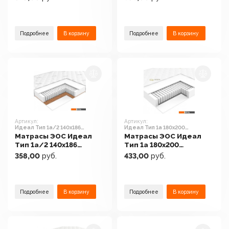
Подробнее
В корзину
Подробнее
В корзину
Артикул:
Артикул:
Идеал Тип 1а/2 140x186
Идеал Тип 1а 180x200
(трикотаж)
(трикотаж)
Матрасы ЭОС Идеал
Матрасы ЭОС Идеал
Тип 1а/2 140x186
Тип 1а 180x200
(трикотаж)
(трикотаж)
358,00
руб.
433,00
руб.
Подробнее
В корзину
Подробнее
В корзину