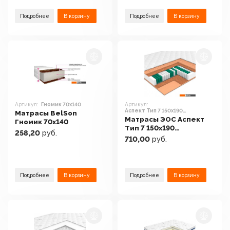
Подробнее
В корзину
Подробнее
В корзину
Артикул:
Гномик 70x140
Артикул:
Аспект Тип 7 150x190
Матрасы BelSon
(трикотаж)
Матрасы ЭОС Аспект
Гномик 70x140
Тип 7 150x190
258,20
руб.
(трикотаж)
710,00
руб.
Подробнее
В корзину
Подробнее
В корзину