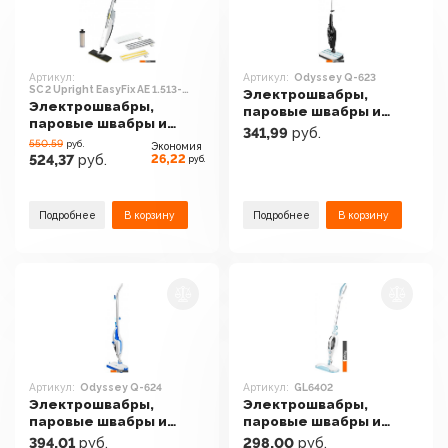
Артикул:
Артикул:
Odyssey Q-623
SC 2 Upright EasyFix AE 1.513-
Электрошвабры,
509.0
Электрошвабры,
паровые швабры и
паровые швабры и
полотеры Endever
341,99
руб.
полотеры Karcher SC 2
550.59
Odyssey Q-623
руб.
Экономия
Upright EasyFix AE 1.513-
26,22
524,37
руб.
руб.
509.0
Подробнее
В корзину
Подробнее
В корзину
Артикул:
Odyssey Q-624
Артикул:
GL6402
Электрошвабры,
Электрошвабры,
паровые швабры и
паровые швабры и
полотеры Endever
полотеры Galaxy Line
394,01
руб.
298,00
руб.