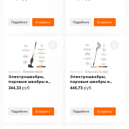
Odyssey Q-624
GL6402
Подробнее
В корзину
Подробнее
В корзину
Артикул:
Rimmini 8100
Артикул:
Odyssey Q-621
Электрошвабры,
Электрошвабры,
паровые швабры и
паровые швабры и
полотеры VLK Rimmini
полотеры Endever
344,33
руб.
445,73
руб.
8100
Odyssey Q-621
Подробнее
В корзину
Подробнее
В корзину