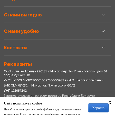
С нами выгодно
С нами удобно
Контакты
Реквизиты
ООО «ВанТехТрэйд» 220131, г.Минск, пер. 1-й Измайловский, дом 51
подъезд 1,ком. 10
Р/С: BY10OLMP30120001089780000933 в OАО «Белгазпромбанк»
БИК OLMPBY2X. г. Минск, ул. Притыцкого, 60/2
УНП 192957242
Зарегистрирован в торговом реестре Республики Беларусь
03.04.2018
x
Сайт использует cookie
Свидетельство о регистрации № 192957242выдано 18.08.2017
Хорошо
Мингориспоплком
На сайте используются cookie-файлы и другие аналогичные
Политика обработки персональных данных
технологии. Если, прочитав это сообщение, вы остаетесь на