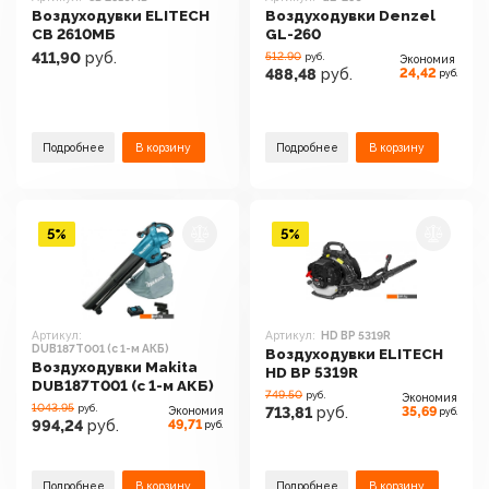
Воздуходувки ELITECH
Воздуходувки Denzel
СВ 2610МБ
GL-260
411,90
руб.
512.90
руб.
Экономия
24,42
488,48
руб.
руб.
Подробнее
В корзину
Подробнее
В корзину
5%
5%
Артикул:
Артикул:
HD BP 5319R
DUB187T001 (с 1-м АКБ)
Воздуходувки ELITECH
Воздуходувки Makita
HD BP 5319R
DUB187T001 (с 1-м АКБ)
749.50
руб.
Экономия
1043.95
руб.
35,69
Экономия
713,81
руб.
руб.
49,71
994,24
руб.
руб.
Подробнее
В корзину
Подробнее
В корзину