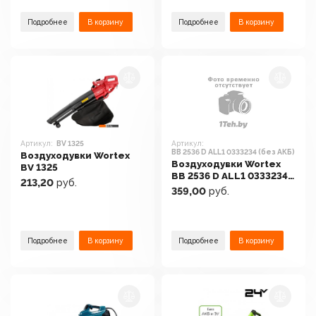
Подробнее
В корзину
Подробнее
В корзину
Артикул:
BV 1325
Артикул:
BB 2536 D ALL1 0333234 (без АКБ)
Воздуходувки Wortex
Воздуходувки Wortex
BV 1325
BB 2536 D ALL1 0333234
213,20
руб.
(без АКБ)
359,00
руб.
Подробнее
В корзину
Подробнее
В корзину