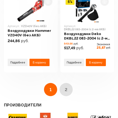
5%
Артикул:
VZD40V (без АКБ)
Артикул:
DKBL22 083-2004 (с 2-мя АКБ)
Воздуходувки Hammer
Воздуходувки Deko
VZD40V (без АКБ)
DKBL22 083-2004 (с 2-мя
244,86
руб.
АКБ)
543.36
руб.
Экономия
25,87
517,49
руб.
руб.
Подробнее
В корзину
Подробнее
В корзину
1
2
ПРОИЗВОДИТЕЛИ