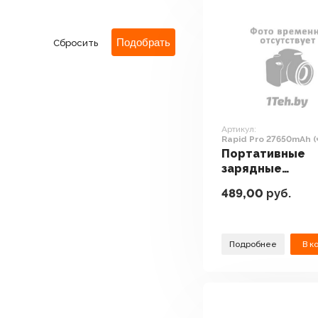
Сбросить
Артикул:
Rapid Pro 27650mAh 
Портативные
зарядные
устройства Ec
489,00
руб.
Rapid Pro 2765
(черный)
Подробнее
В к