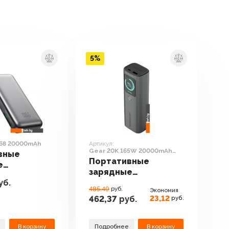
5%
68 20000mAh
Артикул:
Gear 20K 165W 20000mAh
вные
PBN007
Портативные
е
зарядные
ва XO PR268
уб.
устройства Magssory
Ah
485.49
руб.
Экономия
Gear 20K 165W
23,12
462,37
руб.
руб.
20000mAh PBN007
В корзину
Подробнее
В корзину