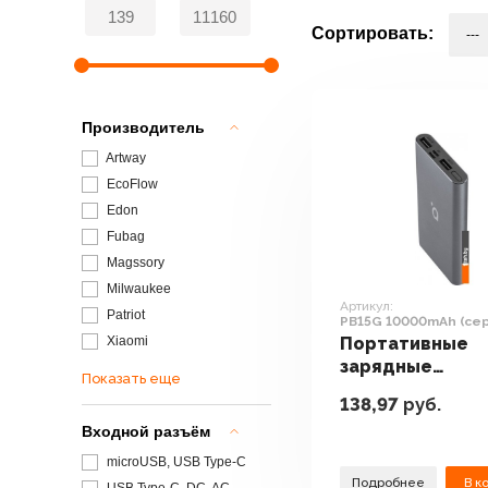
Сортировать:
Производитель
Artway
EcoFlow
Edon
Fubag
Magssory
Milwaukee
Артикул:
Patriot
PB15G 10000mAh (се
космос)
Xiaomi
Портативные
зарядные
Показать еще
устройства AC
138,97
руб.
PB15G 10000mA
Входной разъём
(серый космос)
microUSB, USB Type-C
Подробнее
В к