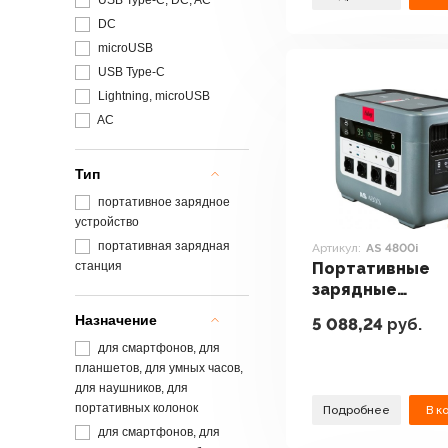
USB Type-C, DC, AC
DC
microUSB
USB Type-C
Lightning, microUSB
AC
Тип
портативное зарядное
устройство
портативная зарядная
Артикул:
AS 4800i
станция
Портативные
зарядные
устройства Fub
Назначение
5 088,24
руб.
4800i
для смартфонов, для
планшетов, для умных часов,
для наушников, для
портативных колонок
Подробнее
В к
для смартфонов, для