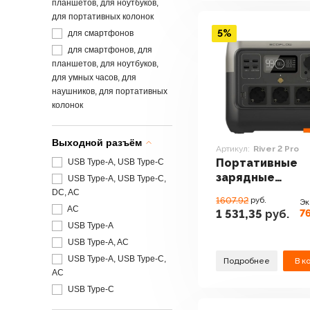
планшетов, для ноутбуков,
для портативных колонок
5%
для смартфонов
для смартфонов, для
планшетов, для ноутбуков,
для умных часов, для
наушников, для портативных
колонок
Выходной разъём
Артикул:
River 2 Pro
Портативные
USB Type-A, USB Type-C
зарядные
USB Type-A, USB Type-C,
устройства Ec
DC, AC
1607.92
руб.
Эк
River 2 Pro
AC
76
1 531,35
руб.
USB Type-A
USB Type-A, AC
USB Type-A, USB Type-C,
Подробнее
В к
AC
USB Type-C