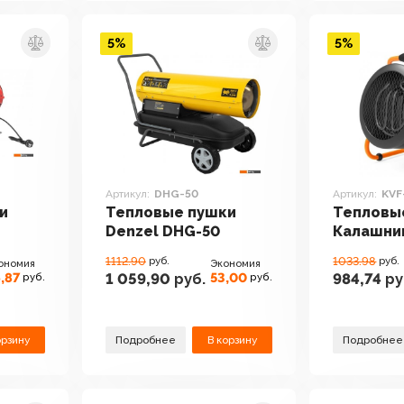
5%
5%
Артикул:
DHG-50
Артикул:
KVF
и
Тепловые пушки
Тепловы
Denzel DHG-50
Калашник
31
1112.90
руб.
1033.98
руб.
ономия
Экономия
,87
53,00
1 059,90
руб.
984,74
ру
руб.
руб.
орзину
Подробнее
В корзину
Подробнее