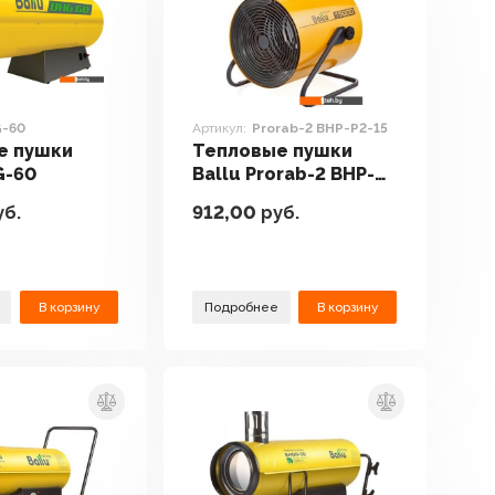
-60
Артикул:
Prorab-2 BHP-P2-15
е пушки
Тепловые пушки
G-60
Ballu Prorab-2 BHP-
P2-15
б.
912,00
руб.
В корзину
Подробнее
В корзину