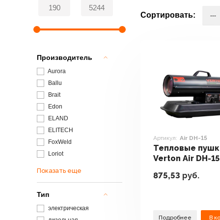
Сортировать:
Производитель
Aurora
Ballu
Brait
Edon
ELAND
ELITECH
Артикул:
Air DH-15
FoxWeld
Тепловые пушк
Loriot
Verton Air DH-15
Показать еще
875,53
руб.
Тип
электрическая
Подробнее
В к