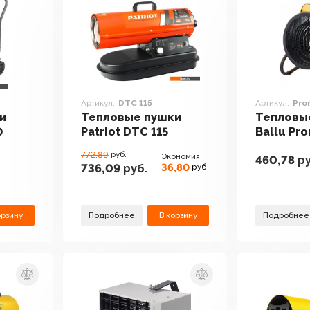
Артикул:
DTC 115
Артикул:
Pro
и
Тепловые пушки
Тепловы
0
Patriot DTC 115
Ballu Pro
P2-6
772.89
руб.
Экономия
460,78
ру
36,80
736,09
руб.
руб.
орзину
Подробнее
В корзину
Подробнее