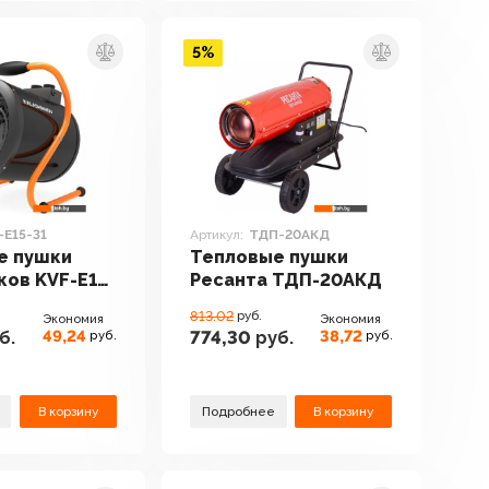
5%
-E15-31
Артикул:
ТДП-20АКД
е пушки
Тепловые пушки
ов KVF-E15-
Ресанта ТДП-20АКД
813.02
руб.
Экономия
Экономия
49,24
38,72
б.
774,30
руб.
руб.
руб.
В корзину
Подробнее
В корзину