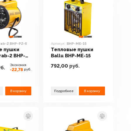
rab-2 BHP-P2-6
Артикул:
BHP-ME-15
е пушки
Тепловые пушки
rab-2 BHP-
Ballu BHP-ME-15
Экономия
792,00
руб.
б.
-22,78
руб.
В корзину
Подробнее
В корзину