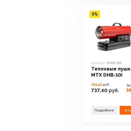
5%
Артикул:
DHB-10i
Тепловые пушк
MTX DHB-10i
774.27
руб.
Эк
36
737,40
руб.
Подробнее
В к