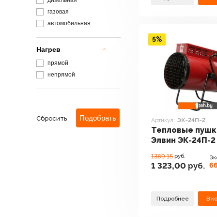
дизельная
газовая
автомобильная
5%
Нагрев
прямой
непрямой
Сбросить
Артикул:
ЭК-24П-2
Тепловые пушк
Элвин ЭК-24П-2
1389.15
руб.
Эк
66
1 323,00
руб.
Подробнее
В к