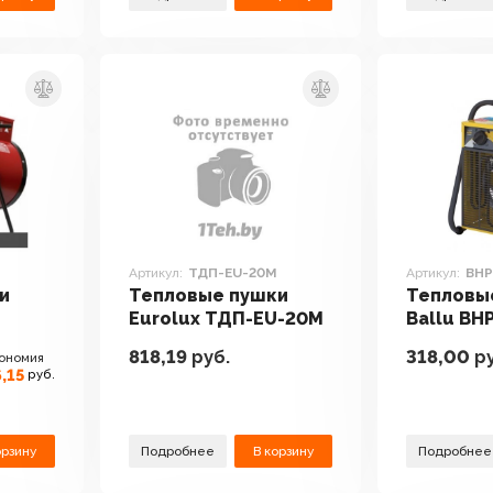
Артикул:
ТДП-EU-20М
Артикул:
BHP
и
Тепловые пушки
Тепловы
Eurolux ТДП-EU-20М
Ballu BH
818,19
руб.
318,00
ру
ономия
,15
руб.
орзину
Подробнее
В корзину
Подробнее