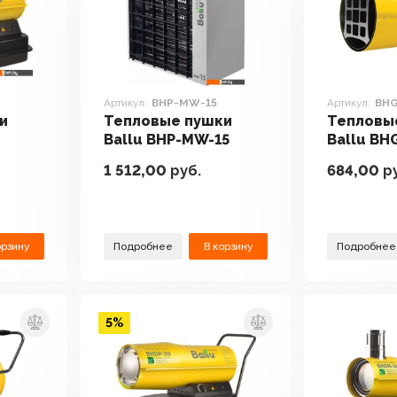
Артикул:
BHP-MW-15
Артикул:
BHG
и
Тепловые пушки
Тепловы
Ballu BHP-MW-15
Ballu BH
1 512,00
руб.
684,00
ру
орзину
Подробнее
В корзину
Подробнее
5%