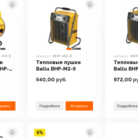
P-P2-9
Артикул:
BHP-M2-9
Артикул:
BHP
и
Тепловые пушки
Тепловы
BHP-
Ballu BHP-M2-9
Ballu BH
540,00
руб.
972,00
ру
орзину
Подробнее
В корзину
Подробнее
5%