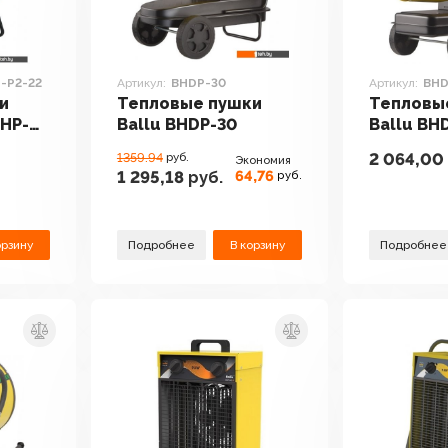
P-P2-22
Артикул:
BHDP-30
Артикул:
BHD
и
Тепловые пушки
Тепловы
BHP-
Ballu BHDP-30
Ballu BH
2 064,00
1359.94
руб.
Экономия
64,76
1 295,18
руб.
руб.
орзину
Подробнее
В корзину
Подробнее