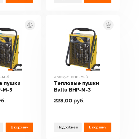
-M-5
Артикул:
BHP-M-3
е пушки
Тепловые пушки
P-M-5
Ballu BHP-M-3
б.
228,00
руб.
В корзину
Подробнее
В корзину