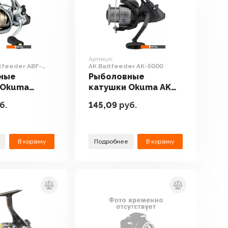
Артикул:
tfeeder ABF-
AK Baitfeeder AK-5000
ные
Рыболовные
 Okuma
катушки Okuma AK
baitfeeder
Baitfeeder AK-5000
б.
145,09
руб.
0
В корзину
Подробнее
В корзину