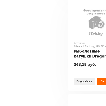
Артикул:
Street Fishing HS FD 
Рыболовные
катушки Drago
Street Fishing H
243,18
руб.
430i
Подробнее
В к