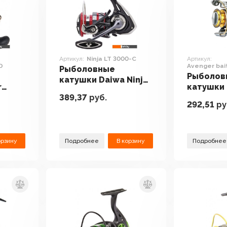
Артикул:
Ninja LT 3000-C
Артикул:
D
Avenger bai
Рыболовные
6000
Рыболов
катушки Daiwa Ninja
r
катушки
LT 3000-C
389,37
руб.
ent II
Avenger 
292,51
ру
ABF-600
орзину
Подробнее
В корзину
Подробнее