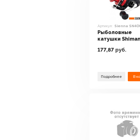
Артикул:
Sienna SN4
Рыболовные
катушки Shima
Sienna SN4000
177,87
руб.
Подробнее
В к