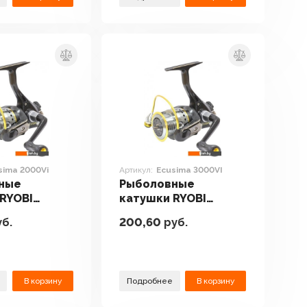
sima 2000Vi
Артикул:
Ecusima 3000VI
ные
Рыболовные
RYOBI
катушки RYOBI
2000Vi
Ecusima 3000VI
б.
200,60
руб.
В корзину
Подробнее
В корзину