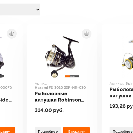
Артикул:
Артикул:
Spir
2000FD
Harami FD 3010 23P-HR-030
Рыболов
Рыболовные
катушки 
Side
катушки Robinson
Spiritual
193,26
ру
Harami FD 3010 23P-
314,00
руб.
HR-030
орзину
Подробнее
В корзину
Подробнее