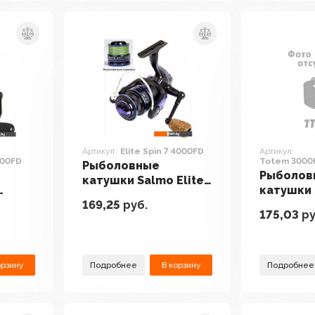
Артикул:
Elite Spin 7 4000FD
Артикул:
000FD
Totem 3000
Рыболовные
Рыболов
катушки Salmo Elite
катушки 
Spin 7 4000FD
169,25
руб.
 5
Totem 3
175,03
ру
BSTO300
орзину
Подробнее
В корзину
Подробнее