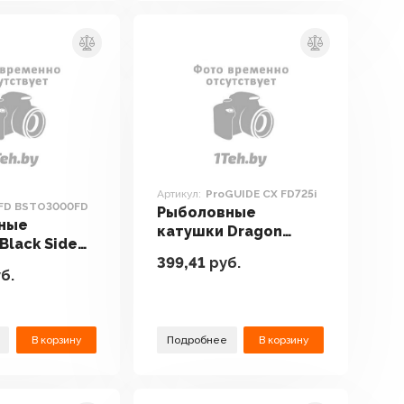
Артикул:
ProGUIDE CX FD725i
FD BSTO3000FD
Рыболовные
ные
катушки Dragon
Black Side
ProGUIDE CX FD725i
399,41
руб.
000FD
б.
0FD
В корзину
Подробнее
В корзину