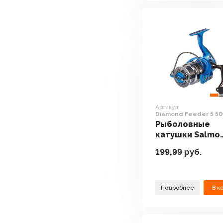
Артикул:
Diamond Feeder 5 5
Рыболовные
катушки Salmo
Diamond Feeder
199,99
руб.
5000FD
Подробнее
В к