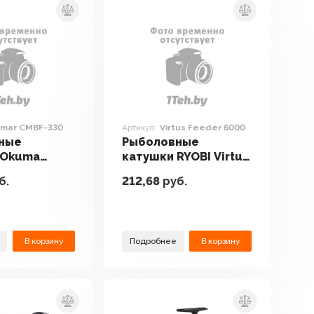
mar CMBF-330
Артикул:
Virtus Feeder 6000
ные
Рыболовные
 Okuma
катушки RYOBI Virtus
CMBF-330
Feeder 6000
б.
212,68
руб.
В корзину
Подробнее
В корзину