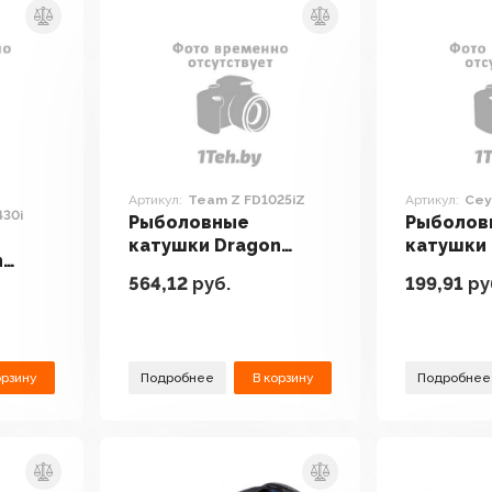
Артикул:
Team Z FD1025iZ
Артикул:
Cey
430i
Рыболовные
Рыболов
катушки Dragon
катушки
n
Team Z FD1025iZ
Ceymar 
564,12
руб.
199,91
ру
S FD
орзину
Подробнее
В корзину
Подробнее