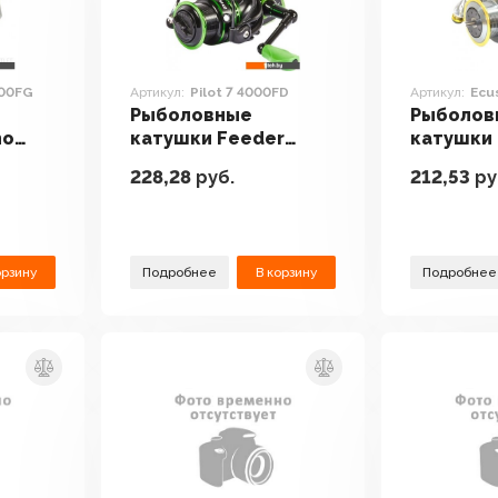
000FG
Артикул:
Pilot 7 4000FD
Артикул:
Ecu
Рыболовные
Рыболов
no
катушки Feeder
катушки 
FG
Concept Pilot 7
Ecusima 
228,28
руб.
212,53
ру
4000FD
орзину
Подробнее
В корзину
Подробнее