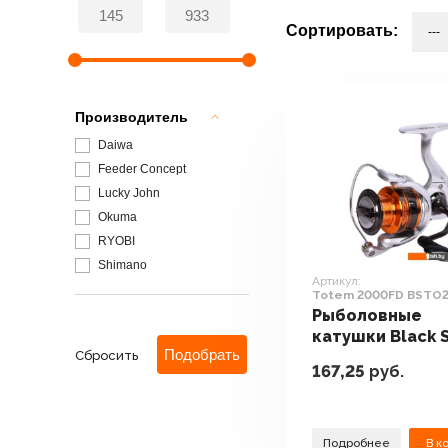
Сортировать:
Производитель
Daiwa
Feeder Concept
Lucky John
Okuma
RYOBI
Shimano
Артикул:
Totem 2000FD BSTO
Рыболовные
катушки Black 
Сбросить
Totem 2000FD
167,25
руб.
BSTO2000FD
Подробнее
В к