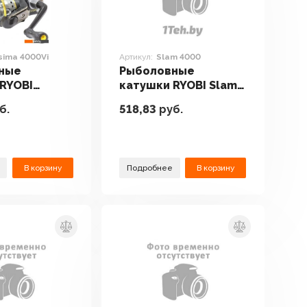
sima 4000Vi
Артикул:
Slam 4000
ные
Рыболовные
RYOBI
катушки RYOBI Slam
4000Vi
4000
б.
518,83
руб.
В корзину
Подробнее
В корзину