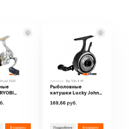
itual 500
Артикул:
Bp Vib 4 M
ные
Рыболовные
RYOBI
катушки Lucky John
 500
Bp Vib 4 M
б.
169,66
руб.
В корзину
Подробнее
В корзину