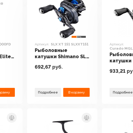
3000FD
Артикул:
SLX XT 151 SLXXT151
Артикул:
Curado MGL
Рыболовные
CUMGL71XG
Рыболов
Elite
катушки Shimano SLX
катушки
XT 151 SLXXT151
692,67
руб.
Curado M
933,21
ру
CUMGL71
орзину
Подробнее
В корзину
Подробнее