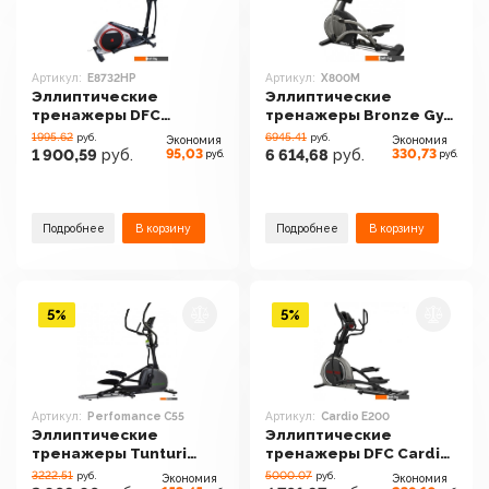
Артикул:
E8732HP
Артикул:
X800M
Эллиптические
Эллиптические
тренажеры DFC
тренажеры Bronze Gym
E8732HP
X800M
1995.62
6945.41
руб.
руб.
Экономия
Экономия
95,03
330,73
1 900,59
руб.
6 614,68
руб.
руб.
руб.
Подробнее
В корзину
Подробнее
В корзину
5%
5%
Артикул:
Perfomance C55
Артикул:
Cardio E200
Эллиптические
Эллиптические
тренажеры Tunturi
тренажеры DFC Cardio
Perfomance C55
E200
3222.51
5000.07
руб.
руб.
Экономия
Экономия