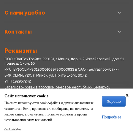
С нами удобно
Контакты
Реквизиты
ООО «ВанТехТрэйд» 220131, г.Минск, пер. 1-й Измайловский, дом 51
подъезд 1,ком. 10
Р/С: BY10OLMP30120001089780000933 в OАО «Белгазпромбанк»
БИК OLMPBY2X. г. Минск, ул. Притыцкого, 60/2
УНП 192957242
Зарегистрирован в торговом реестре Республики Беларусь
03.04.2018
x
Сайт использует cookie
Свидетельство о регистрации № 192957242выдано 18.08.2017
Хорошо
Мингориспоплком
На сайте используются cookie-файлы и другие аналогичные
Политика обработки персональных данных
технологии. Если, прочитав это сообщение, вы остаетесь на
Положение о системе видеонаблюдения
нашем сайте, это означает, что вы не возражаете против
Подробнее
Политика в отношении обработки файлов cookie
использования этих технологий.
CookieWidget