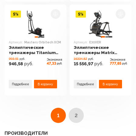
5%
5%
Артикул:
Masters Orbitech XCM
Артикул:
E30XER
Эллиптические
Эллиптические
тренажеры Titanium
тренажеры Matrix
Masters Orbitech XCM
E30XER
993.91
16334.82
руб.
руб.
Экономия
Экономия
47,33
777,85
946,58
руб.
15 556,97
руб.
руб.
руб.
Подробнее
В корзину
Подробнее
В корзину
1
2
ПРОИЗВОДИТЕЛИ