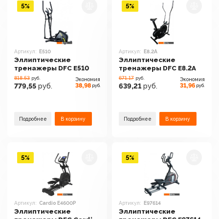
5%
5%
Артикул:
E510
Артикул:
E8.2A
Эллиптические
Эллиптические
тренажеры DFC E510
тренажеры DFC E8.2A
818.53
671.17
руб.
руб.
Экономия
Экономия
38,98
31,96
779,55
руб.
639,21
руб.
руб.
руб.
Подробнее
В корзину
Подробнее
В корзину
5%
5%
Артикул:
Cardio E4600P
Артикул:
E97614
Эллиптические
Эллиптические