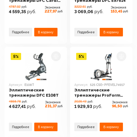
тренажеры DFC Cardio
тренажеры DFC E97614
E4600P
4787.32
3222.51
руб.
руб.
Экономия
Экономия
227,97
153,45
4 559,35
руб.
3 069,06
руб.
руб.
руб.
Подробнее
В корзину
Подробнее
В корзину
5%
5%
Артикул:
E108T
Артикул:
525 CSE+ PFEVEL74917
Эллиптические
Эллиптические
тренажеры DFC E108T
тренажеры ProForm
525 CSE+ PFEVEL74917
4858.78
2026.43
руб.
руб.
Экономия
Экономия
231,37
96,50
4 627,41
руб.
1 929,93
руб.
руб.
руб.
Подробнее
В корзину
Подробнее
В корзину