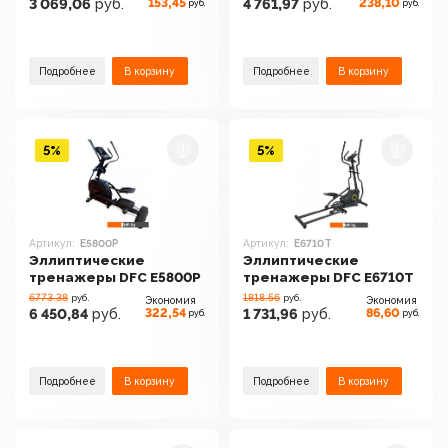
153,45
238,10
3 069,06
руб.
4 761,97
руб.
руб.
руб.
Подробнее
В корзину
Подробнее
В корзину
5%
5%
Артикул:
E5800P
Артикул:
E6710T
Эллиптические
Эллиптические
тренажеры DFC E5800P
тренажеры DFC E6710T
6773.38
1818.56
руб.
руб.
Экономия
Экономия
322,54
86,60
6 450,84
руб.
1 731,96
руб.
руб.
руб.
Подробнее
В корзину
Подробнее
В корзину