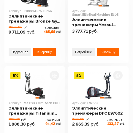
Артикул:
E1000M Pro Turbo
Артикул:
Smart Elliptical Machine E30S
Эллиптические
Эллиптические
тренажеры Bronze Gym
тренажеры Yesoul
E1000M Pro Turbo
10196.64
руб.
Экономия
Smart Elliptical Machine
3 777,71
руб.
485,55
9 711,09
руб.
руб.
E30S
Подробнее
В корзину
Подробнее
В корзину
5%
5%
Артикул:
Masters Orbitech XGH
Артикул:
E97602
Эллиптические
Эллиптические
тренажеры Titanium
тренажеры DFC E97602
Masters Orbitech XGH
1982.80
2798.66
руб.
руб.
Экономия
Экономия
94,42
133,27
1 888,38
руб.
2 665,39
руб.
руб.
руб.