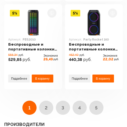
5%
5%
Артикул:
PBS2010
Артикул:
Party Rocket 160
Беспроводные и
Беспроводные и
портативные колонки
портативные колонки
BQ PBS2010
Hisense Party Rocket
556.34
462.40
руб.
руб.
Экономия
Экономия
160
26,49
22,02
529,85
руб.
440,38
руб.
руб.
руб.
Подробнее
В корзину
Подробнее
В корзину
1
2
3
4
5
ПРОИЗВОДИТЕЛИ