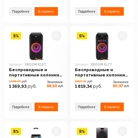
Подробнее
В корзину
Подробнее
В корзину
5%
5%
Артикул:
XBOOM XL5T
Артикул:
XBOOM XL7T
Беспроводные и
Беспроводные и
портативные колонки
портативные колонки
LG XBOOM XL5T
LG XBOOM XL7T
1438.43
1910.31
руб.
руб.
Экономия
Экономия
68,50
90,97
1 369,93
руб.
1 819,34
руб.
руб.
руб.
Подробнее
В корзину
Подробнее
В корзину
5%
5%