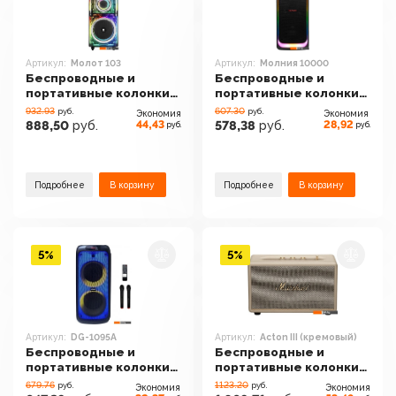
Артикул:
Молот 103
Артикул:
Молния 10000
Беспроводные и
Беспроводные и
портативные колонки
портативные колонки
Урал Молот 103
Урал Молния 10000
932.93
607.30
руб.
руб.
Экономия
Экономия
44,43
28,92
888,50
руб.
578,38
руб.
руб.
руб.
Подробнее
В корзину
Подробнее
В корзину
5%
5%
Артикул:
DG-1095A
Артикул:
Acton III (кремовый)
Беспроводные и
Беспроводные и
портативные колонки
портативные колонки
Digivolt DG-1095A
Marshall Acton III
679.76
1123.20
руб.
руб.
Экономия
Экономия