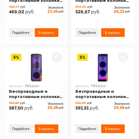
портативные колонки
портативные колонки
BQ PBS3004
BQ PBS3003
492.47
553.00
руб.
руб.
Экономия
Экономия
23,45
26,33
469,02
руб.
526,67
руб.
руб.
руб.
Подробнее
В корзину
Подробнее
В корзину
5%
5%
Артикул:
PBS2007
Артикул:
PBS2005
Беспроводные и
Беспроводные и
портативные колонки
портативные колонки
BQ PBS2007
BQ PBS2005
616.88
621.09
руб.
руб.
Экономия
Экономия
29,38
29,58
587,50
руб.
591,51
руб.
руб.
руб.
Подробнее
В корзину
Подробнее
В корзину