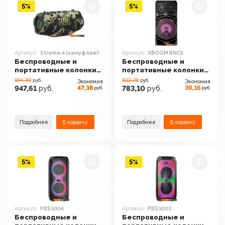
5%
5%
Артикул:
Xtreme 4 (камуфляж)
Артикул:
XBOOM RNC5
Беспроводные и
Беспроводные и
портативные колонки
портативные колонки
JBL Xtreme 4
LG XBOOM RNC5
994.99
822.26
руб.
руб.
Экономия
Экономия
(камуфляж)
47,38
39,16
947,61
руб.
783,10
руб.
руб.
руб.
Подробнее
В корзину
Подробнее
В корзину
5%
5%
Артикул:
PBS3004
Артикул:
PBS3003
Беспроводные и
Беспроводные и