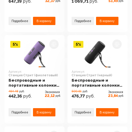
(кремовый)
32,37
53,49
647,39
руб.
1 069,71
руб.
руб.
руб.
Подробнее
В корзину
Подробнее
В корзину
5%
5%
Артикул:
Артикул:
Станция Стрит (фиолетовый)
Станция Стрит (черный)
Беспроводные и
Беспроводные и
портативные колонки
портативные колонки
Яндекс Станция Стрит
Яндекс Станция Стрит
464.48
500.61
руб.
руб.
Экономия
Экономия
(фиолетовый)
(черный)
22,12
23,84
442,36
руб.
476,77
руб.
руб.
руб.
Подробнее
В корзину
Подробнее
В корзину