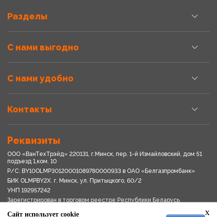
Разделы
С нами выгодно
С нами удобно
Контакты
Реквизиты
ООО «ВанТехТрэйд» 220131, г.Минск, пер. 1-й Измайловский, дом 51
подъезд 1,ком. 10
Р/С: BY10OLMP30120001089780000933 в OАО «Белгазпромбанк»
БИК OLMPBY2X. г. Минск, ул. Притыцкого, 60/2
УНП 192957242
Зарегистрирован в торговом реестре Республики Беларусь
03.04.2018
x
Сайт использует cookie