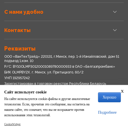
С нами удобно
Контакты
Реквизиты
ООО «ВанТехТрэйд» 220131, г.Минск, пер. 1-й Измайловский, дом 51
подъезд 1,ком. 10
Р/С: BY10OLMP30120001089780000933 в OАО «Белгазпромбанк»
БИК OLMPBY2X. г. Минск, ул. Притыцкого, 60/2
УНП 192957242
Зарегистрирован в торговом реестре Республики Беларусь
03.04.2018
x
Сайт использует cookie
Свидетельство о регистрации № 192957242выдано 18.08.2017
Хорошо
Мингориспоплком
На сайте используются cookie-файлы и другие аналогичные
Политика обработки персональных данных
технологии. Если, прочитав это сообщение, вы остаетесь на
Положение о системе видеонаблюдения
нашем сайте, это означает, что вы не возражаете против
Подробнее
Политика в отношении обработки файлов cookie
использования этих технологий.
CookieWidget