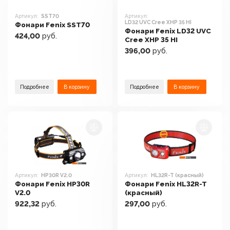
Артикул:
SST70
Артикул:
LD32 UVC Cree XHP 35 HI
Фонари Fenix SST70
Фонари Fenix LD32 UVC
424,00
руб.
Cree XHP 35 HI
396,00
руб.
Подробнее
В корзину
Подробнее
В корзину
Артикул:
HP30R V2.0
Артикул:
HL32R-T (красный)
Фонари Fenix HP30R
Фонари Fenix HL32R-T
V2.0
(красный)
922,32
руб.
297,00
руб.