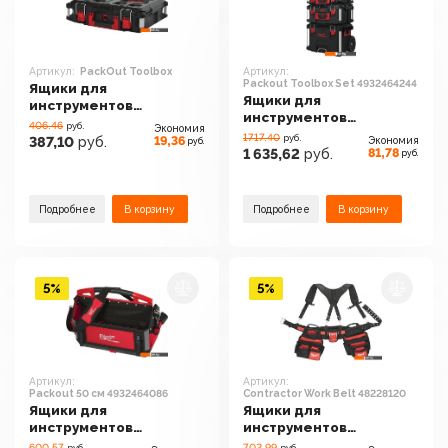
Артикул:
PackOut Toolbox
Артикул:
Packout Toolbox Set 4932464244
Ящики для
Ящики для
инструментов
инструментов
Milwaukee PackOut
406.46
руб.
Экономия
Milwaukee Packout
Toolbox
1717.40
руб.
19,36
387,10
руб.
Экономия
руб.
Toolbox Set 4932464244
81,78
1 635,62
руб.
руб.
Подробнее
В корзину
Подробнее
В корзину
5%
5%
Артикул:
Артикул:
Packout 50 см 4932464086
Contractor Work Belt 48228120
Ящики для
Ящики для
инструментов
инструментов
Milwaukee Packout 50
Milwaukee Contractor
600.57
702.99
руб.
руб.