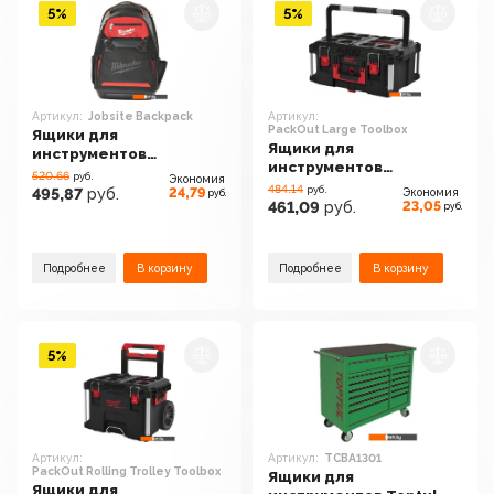
5%
5%
Артикул:
Jobsite Backpack
Артикул:
PackOut Large Toolbox
Ящики для
Ящики для
инструментов
инструментов
Milwaukee Jobsite
520.66
руб.
Экономия
Milwaukee PackOut
Backpack
484.14
руб.
24,79
495,87
руб.
Экономия
руб.
Large Toolbox
23,05
461,09
руб.
руб.
Подробнее
В корзину
Подробнее
В корзину
5%
Артикул:
Артикул:
TCBA1301
PackOut Rolling Trolley Toolbox
Ящики для
Ящики для