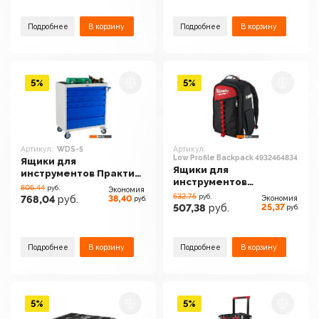
Подробнее
В корзину
Подробнее
В корзину
5%
5%
Артикул:
WDS-5
Артикул:
Low Profile Backpack 4932464834
Ящики для
Ящики для
инструментов Практик
инструментов
WDS-5
806.44
руб.
Экономия
Milwaukee Low Profile
532.75
руб.
38,40
768,04
руб.
Экономия
руб.
Backpack 4932464834
25,37
507,38
руб.
руб.
Подробнее
В корзину
Подробнее
В корзину
5%
5%