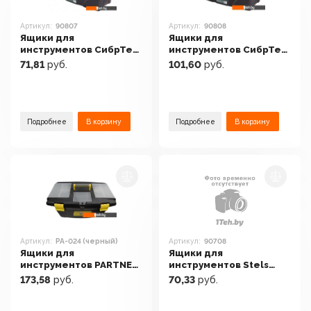
Артикул:
90807
Артикул:
90808
Ящики для
Ящики для
инструментов СибрТех
инструментов СибрТех
90807
90808
71,81
руб.
101,60
руб.
Подробнее
В корзину
Подробнее
В корзину
Артикул:
PA-024 (черный)
Артикул:
90708
Ящики для
Ящики для
инструментов PARTNER
инструментов Stels
PA-024 (черный)
90708
173,58
руб.
70,33
руб.