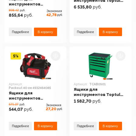
инструментов Toptul
инструментов
TCBA1301
6 535,80
руб.
Milwaukee PackOut
898.42
руб.
Экономия
Rolling Trolley Toolbox
42,78
855,64
руб.
руб.
Подробнее
В корзину
Подробнее
В корзину
5%
Артикул:
Артикул:
TCAB0501
Packout 40 см 4932464085
Ящики для
Ящики для
инструментов Toptul
инструментов
TCAB0501
1 582,70
руб.
Milwaukee Packout 40
571.27
руб.
Экономия
см 4932464085
27,20
544,07
руб.
руб.
Подробнее
В корзину
Подробнее
В корзину