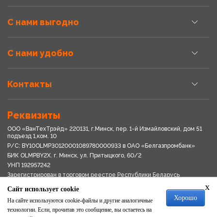
С нами выгодно
С нами удобно
Контакты
Реквизиты
ООО «ВанТехТрэйд» 220131, г.Минск, пер. 1-й Измайловский, дом 51
подъезд 1,ком. 10
Р/С: BY10OLMP30120001089780000933 в OАО «Белгазпромбанк»
БИК OLMPBY2X. г. Минск, ул. Притыцкого, 60/2
УНП 192957242
Зарегистрирован в торговом реестре Республики Беларусь
03.04.2018
x
Сайт использует cookie
Свидетельство о регистрации № 192957242выдано 18.08.2017
Хорошо
Мингориспоплком
На сайте используются cookie-файлы и другие аналогичные
Политика обработки персональных данных
технологии. Если, прочитав это сообщение, вы остаетесь на