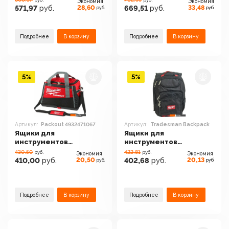
Экономия
Экономия
см 4932464086
Work Belt 48228120
28,60
33,48
571,97
руб.
669,51
руб.
руб.
руб.
Подробнее
В корзину
Подробнее
В корзину
5%
5%
Артикул:
Packout 4932471067
Артикул:
Tradesman Backpack
Ящики для
Ящики для
инструментов
инструментов
Milwaukee Packout
Milwaukee Tradesman
430.50
422.81
руб.
руб.
Экономия
Экономия
4932471067
Backpack
20,50
20,13
410,00
руб.
402,68
руб.
руб.
руб.
Подробнее
В корзину
Подробнее
В корзину