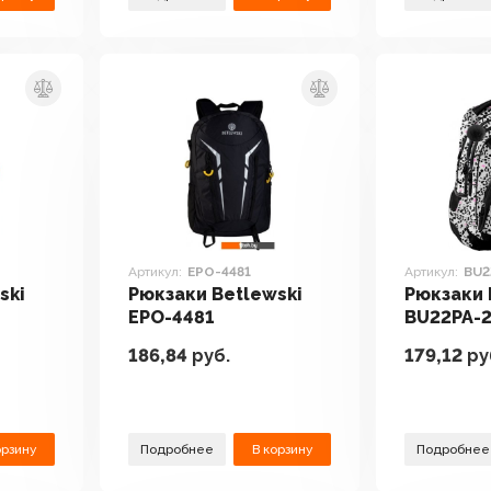
Артикул:
EPO-4481
Артикул:
BU2
ski
Рюкзаки Betlewski
Рюкзаки 
EPO-4481
BU22PA-
186,84
руб.
179,12
ру
орзину
Подробнее
В корзину
Подробнее