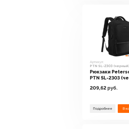
Артикул:
PTN SL-2303 (черный
Рюкзаки Peters
PTN SL-2303 (ч
209,62
руб.
Подробнее
В к