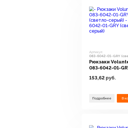
Артикул:
083-6042-01-GRY (св
серый)
Рюкзаки Volunt
083-6042-01-GR
(светло-серый)
153,62
руб.
Подробнее
В к