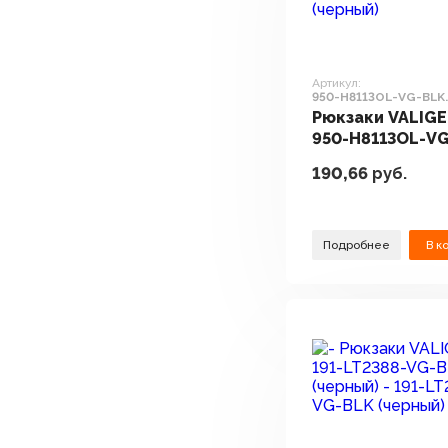
Артикул:
950-H8113OL-VG-BLK
(черный)
Рюкзаки VALIGE
950-H8113OL-V
(черный)
190,66
руб.
Подробнее
В к