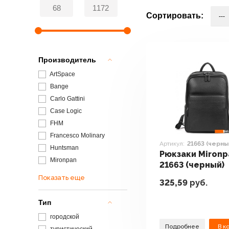
Сортировать:
Производитель
ArtSpace
Bange
Carlo Gattini
Case Logic
FHM
Francesco Molinary
Артикул:
21663 (черны
Huntsman
Рюкзаки Mironp
Mironpan
21663 (черный)
Показать еще
325,59
руб.
Тип
городской
Подробнее
В к