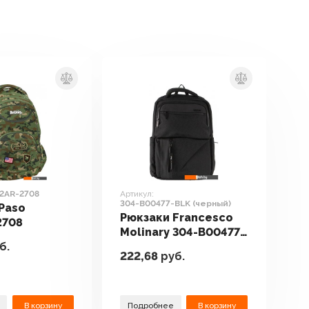
2AR-2708
Артикул:
304-B00477-BLK (черный)
Paso
Рюкзаки Francesco
2708
Molinary 304-B00477-
б.
BLK (черный)
222,68
руб.
В корзину
Подробнее
В корзину