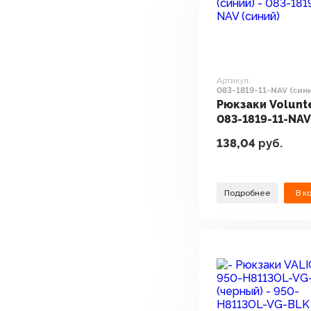
Артикул:
083-1819-11-NAV (син
Рюкзаки Volunt
083-1819-11-NA
(синий)
138,04
руб.
Подробнее
В к