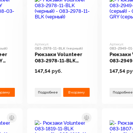
Артикул:
Артикул:
рый)
083-2978-11-BLK (черный)
083-2949-01
eer
Рюкзаки Volunteer
Рюкзаки 
Y
083-2978-11-BLK
083-2949
(черный)
(серый)
147,54
руб.
147,54
ру
орзину
Подробнее
В корзину
Подробнее