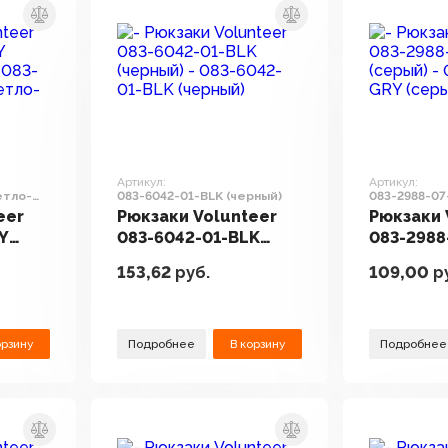
Артикул:
Артикул:
етло-
083-6042-01-BLK (черный)
083-2988-07
eer
Рюкзаки Volunteer
Рюкзаки 
Y
083-6042-01-BLK
083-2988
(черный)
(серый)
153,62
руб.
109,00
р
орзину
Подробнее
В корзину
Подробнее