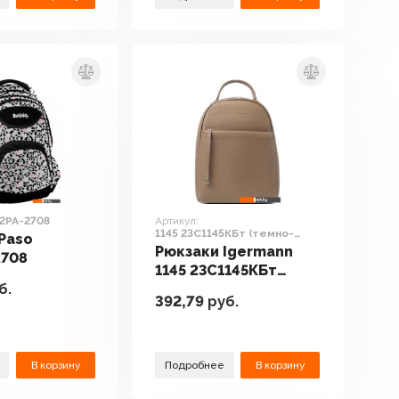
2PA-2708
Артикул:
1145 23С1145КБт (темно-
Paso
бежевый)
Рюкзаки Igermann
2708
1145 23С1145КБт
б.
(темно-бежевый)
392,79
руб.
В корзину
Подробнее
В корзину