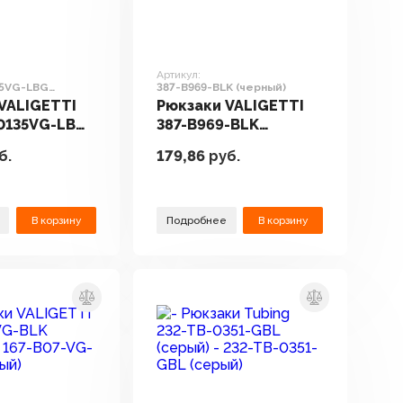
Артикул:
35VG-LBG
387-B969-BLK (черный)
VALIGETTI
Рюкзаки VALIGETTI
0135VG-LBG
387-B969-BLK
й)
(черный)
б.
179,86
руб.
В корзину
Подробнее
В корзину