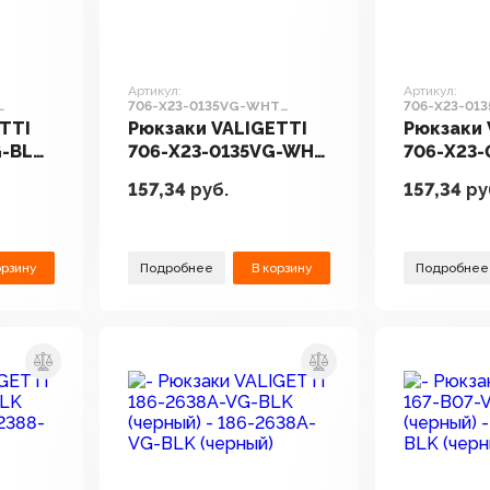
Артикул:
Артикул:
706-X23-0135VG-WHT
706-X23-01
(белый)
(бежевый)
TTI
Рюкзаки VALIGETTI
Рюкзаки 
G-BLK
706-X23-0135VG-WHT
706-X23-
(белый)
(бежевы
157,34
руб.
157,34
ру
орзину
Подробнее
В корзину
Подробнее