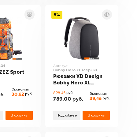
5%
104
Артикул:
Bobby Hero XL (серый)
ZEZ Sport
Рюкзаки XD Design
Bobby Hero XL
(серый)
Экономия
828.45
руб.
30,62
Экономия
б.
руб.
39,45
789,00
руб.
руб.
В корзину
Подробнее
В корзину