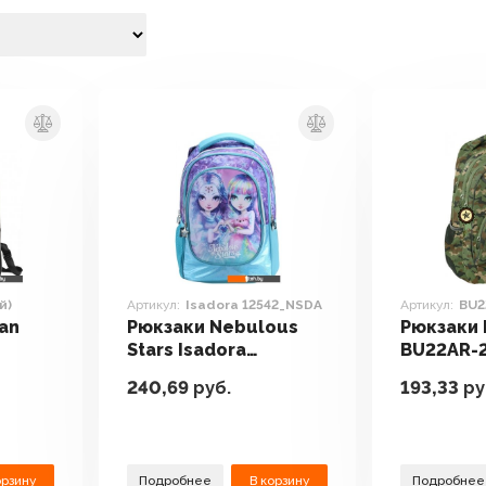
й)
Артикул:
Isadora 12542_NSDA
Артикул:
BU2
an
Рюкзаки Nebulous
Рюкзаки 
Stars Isadora
BU22AR-
12542_NSDA
240,69
руб.
193,33
ру
орзину
Подробнее
В корзину
Подробнее