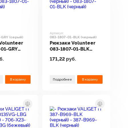
Артикул:
-GRY (серый)
083-1807-01-BLK (черный)
Volunteer
Рюкзаки Volunteer
-01-GRY
083-1807-01-BLK
(черный)
б.
171,22
руб.
В корзину
Подробнее
В корзину