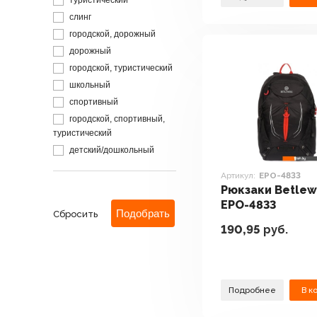
туристический
слинг
городской, дорожный
дорожный
городской, туристический
школьный
спортивный
городской, спортивный,
туристический
детский/дошкольный
Артикул:
EPO-4833
Рюкзаки Betlew
EPO-4833
Сбросить
190,95
руб.
Подробнее
В к