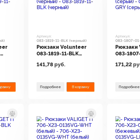
Артикул:
Артикул:
ий)
083-1819-11-BLK (черный)
083-1807-01
eer
Рюкзаки Volunteer
Рюкзаки 
V
083-1819-11-BLK
083-1807
(черный)
(серый)
141,78
руб.
171,22
ру
орзину
Подробнее
В корзину
Подробнее