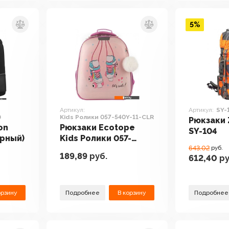
5%
Артикул:
Артикул:
SY-
)
Kids Ролики 057-540Y-11-CLR
Рюкзаки 
on
Рюкзаки Ecotope
SY-104
ерный)
Kids Ролики 057-
540Y-11-CLR
643.02
руб.
189,89
руб.
612,40
ру
орзину
Подробнее
В корзину
Подробнее