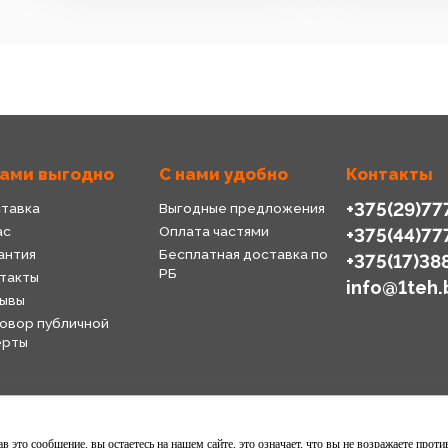
нами выгодно
С нами удобно
Контакты
+375(29)77
тавка
Выгодные предложения
ас
Оплата частями
+375(44)77
антия
Бесплатная доставка по
+375(17)38
РБ
такты
info@1teh.
ывы
овор публичной
ерты
 это сообщение, вы остаетесь на нашем сайте, это означает, что вы не возражаете проти