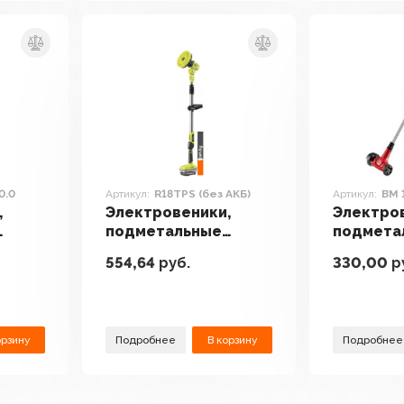
0.0
Артикул:
R18TPS (без АКБ)
Артикул:
BM 
,
Электровеники,
Электро
подметальные
подмета
 KB 5
машины RYOBI
машины 
554,64
руб.
330,00
р
R18TPS (без АКБ)
1814 ALL
орзину
Подробнее
В корзину
Подробнее