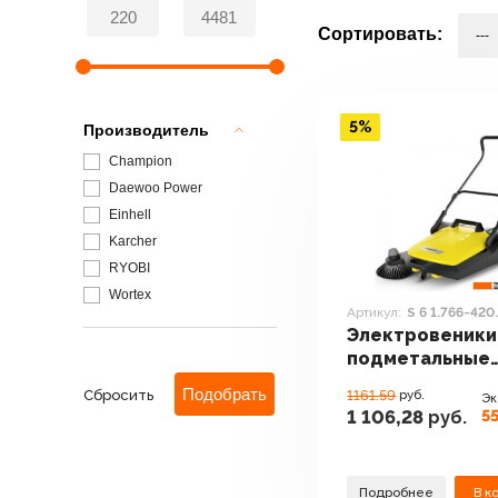
Сортировать:
5%
Производитель
Champion
Daewoo Power
Einhell
Karcher
RYOBI
Wortex
Артикул:
S 6 1.766-420
Электровеники
подметальные
машины Karcher
Сбросить
1161.59
руб.
Эк
1.766-420.0
55
1 106,28
руб.
Подробнее
В к