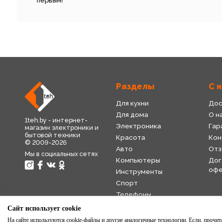
первым!
Разделы
С 
Для кухни
Дос
Для дома
О н
1teh.by - интернет-
Электроника
Гар
магазин электроники и
бытовой техники
Красота
Кон
© 2009-2026
Авто
Отз
Мы в социальных сетях
Компьютеры
Дог
оф
Инструменты
Спорт
Телефоны
Детский мир
Сайт использует cookie
Торговля
На сайте используются cookie-файлы и другие аналогичные технологии. Если, прочитав