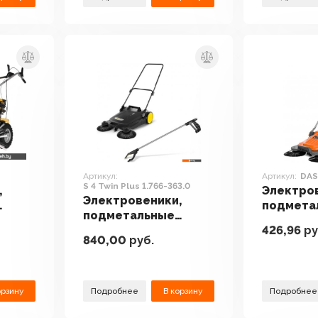
Артикул:
Артикул:
DAS
S 4 Twin Plus 1.766-363.0
,
Электро
Электровеники,
подмета
подметальные
ion
машины 
426,96
ру
машины Karcher S 4
Power D
840,00
руб.
Twin Plus 1.766-363.0
орзину
Подробнее
В корзину
Подробнее