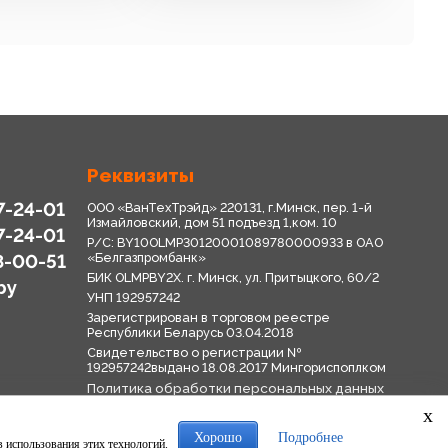
Реквизиты
7-24-01
ООО «ВанТехТрэйд» 220131, г.Минск, пер. 1-й
Измайловский, дом 51 подъезд 1,ком. 10
7-24-01
Р/С: BY10OLMP30120001089780000933 в OАО
8-00-51
«Белгазпромбанк»
БИК OLMPBY2X. г. Минск, ул. Притыцкого, 60/2
by
УНП 192957242
Зарегистрирован в торговом реестре
Республики Беларусь 03.04.2018
Свидетельство о регистрации №
192957242выдано 18.08.2017 Мингориспоплком
Политика обработки персональных данных
Положение о системе видеонаблюдения
x
Политика в отношении обработки файлов
cookie
Хорошо
Подробнее
в использования этих технологий.