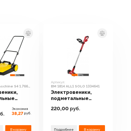
Артикул:
chine S4 1.766-
BM 1814 ALL1 SOLO 1334641
веники,
Электровеники,
льные
подметальные
Karcher
машины Wortex BM
220,00
руб.
Экономия
maschine S4
1814 ALL1 SOLO
38,27
б.
руб.
.0
1334641
В корзину
Подробнее
В корзину