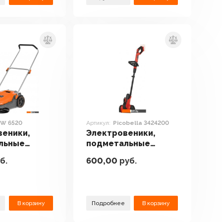
W 6520
Артикул:
Picobella 3424200
веники,
Электровеники,
льные
подметальные
Daewoo
машины Einhell
б.
600,00
руб.
ASW 6520
Picobella 3424200
В корзину
Подробнее
В корзину