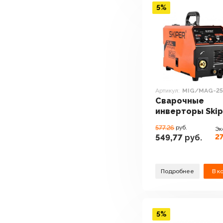
5%
Артикул:
MIG/MAG-25
Сварочные
инверторы Skip
MIG/MAG-250D-
577.26
руб.
Эк
27
549,77
руб.
Подробнее
В к
5%