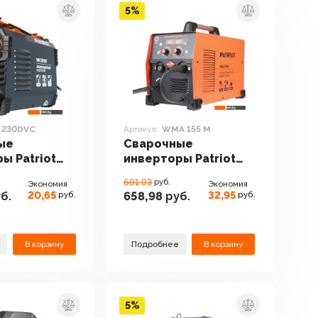
5%
 230DVС
Артикул:
WMA 155 M
ые
Сварочные
ы Patriot
инверторы Patriot
VС
WMA 155 M
691.93
руб.
Экономия
Экономия
20,65
32,95
б.
658,98
руб.
руб.
руб.
В корзину
Подробнее
В корзину
5%