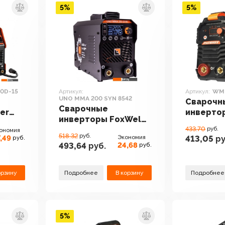
5%
5%
0D-15
Артикул:
Артикул:
WM
UNO MMA 200 SYN 8542
Сварочн
Сварочные
er
инвертор
инверторы FoxWeld
15
WM 230D
UNO MMA 200 SYN
433.70
руб.
ономия
518.32
руб.
,49
Экономия
413,05
ру
руб.
8542
24,68
493,64
руб.
руб.
орзину
Подробнее
В корзину
Подробнее
5%