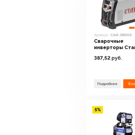
Артикул:
САИ-280НЭ
Сварочные
инверторы Ста
САИ-280НЭ
387,52
руб.
Подробнее
В к
5%