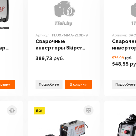
Артикул:
FLUX/MMA-210D-9
Артикул:
ЗАС
Сварочные
Сварочн
вр
инверторы Skiper
инверто
FLUX/MMA-210D-9
ЗАС-Т3-1
389,73
руб.
575.98
руб.
548,55
ру
орзину
Подробнее
В корзину
Подробнее
5%