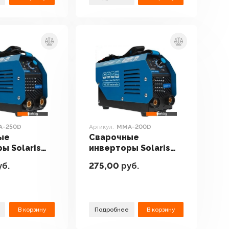
A-250D
Артикул:
MMA-200D
ые
Сварочные
ы Solaris
инверторы Solaris
D
MMA-200D
б.
275,00
руб.
В корзину
Подробнее
В корзину