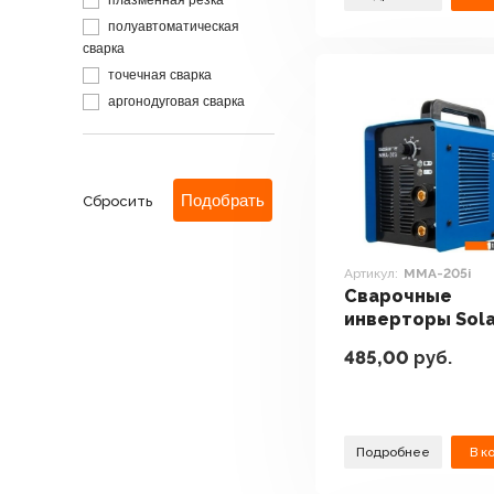
плазменная резка
полуавтоматическая
сварка
точечная сварка
аргонодуговая сварка
Сбросить
Артикул:
MMA-205i
Сварочные
инверторы Sola
MMA-205i
485,00
руб.
Подробнее
В к