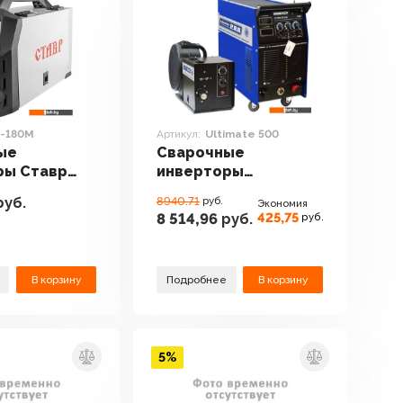
-180М
Артикул:
Ultimate 500
ые
Сварочные
ры Ставр
инверторы
М
AuroraPRO Ultimate
руб.
8940.71
руб.
Экономия
500
425,75
8 514,96
руб.
руб.
В корзину
Подробнее
В корзину
5%