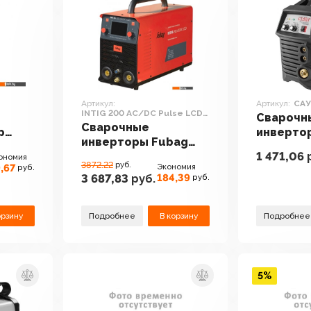
Артикул:
Артикул:
САУ
INTIG 200 AC/DC Pulse LCD
Сварочн
31592.1
Сварочные
р
инверто
инверторы Fubag
САУ-180
1 471,06
INTIG 200 AC/DC
ономия
3872.22
руб.
,67
Экономия
руб.
Pulse LCD 31592.1
184,39
3 687,83
руб.
руб.
орзину
Подробнее
В корзину
Подробнее
5%