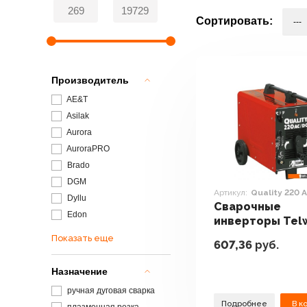
Сортировать:
Производитель
AE&T
Asilak
Aurora
AuroraPRO
Brado
DGM
Артикул:
Quality 220
Dyllu
Сварочные
Edon
инверторы Tel
Quality 220 AC
Показать еще
607,36
руб.
Назначение
ручная дуговая сварка
Подробнее
В к