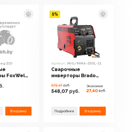
5%
teg 210
Артикул:
MIG/MMA-250L-11
ые
Сварочные
ры FoxWeld
инверторы Brado
10
MIG/MMA-250L-11
б.
575.47
руб.
Экономия
27,40
548,07
руб.
руб.
В корзину
Подробнее
В корзину