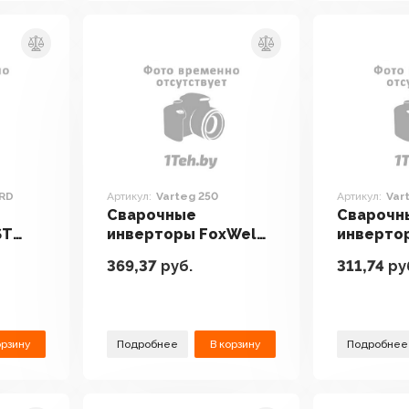
VRD
Артикул:
Varteg 250
Артикул:
Var
Сварочные
Сварочн
ST
инверторы FoxWeld
инверто
Varteg 250
Varteg 2
369,37
руб.
311,74
ру
орзину
Подробнее
В корзину
Подробнее