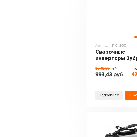
Артикул:
ПС-200
Сварочные
инверторы Зуб
ПС-200
1043.10
руб.
Эк
49
993,43
руб.
Подробнее
В к