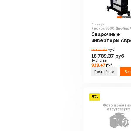
Артикул:
Ресурс 3500 Двойно
Импульс
Сварочные
инверторы Авр
Ресурс 3500 Д
19728.84
руб.
Импульс
18 789,37
руб.
Экономия
939,47
руб.
Подробнее
В к
5%