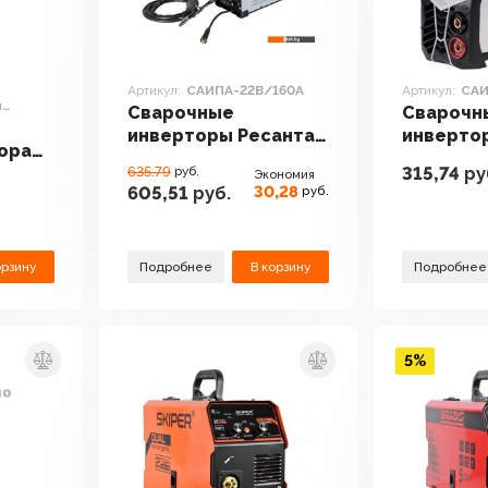
Артикул:
САИПА-22В/160А
Артикул:
САИ
й
Сварочные
Сварочн
инверторы Ресанта
инверто
ора
САИПА-22В/160А
САИ-180
315,74
ру
войной
635.79
руб.
Экономия
30,28
605,51
руб.
руб.
орзину
Подробнее
В корзину
Подробнее
5%