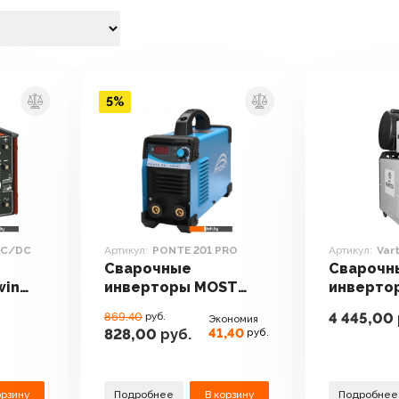
5%
 AC/DC
Артикул:
PONTE 201 PRO
Артикул:
Var
Сварочные
Сварочн
win
инверторы MOST
инверто
/DC
PONTE 201 PRO
Varteg 3
4 445,00
869.40
руб.
Экономия
41,40
828,00
руб.
руб.
орзину
Подробнее
В корзину
Подробнее