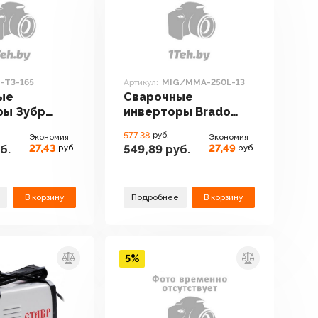
-Т3-165
Артикул:
MIG/MMA-250L-13
ые
Сварочные
ры Зубр
инверторы Brado
65
MIG/MMA-250L-13
577.38
руб.
Экономия
Экономия
27,43
27,49
б.
549,89
руб.
руб.
руб.
В корзину
Подробнее
В корзину
5%