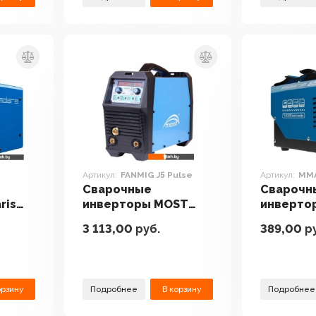
Артикул:
FANMIG J5 Pulse
Артикул:
MM
Сварочные
Сварочн
ris
инверторы MOST
инвертор
FANMIG J5 Pulse
MMA-250
3 113,00
руб.
389,00
ру
орзину
Подробнее
В корзину
Подробнее