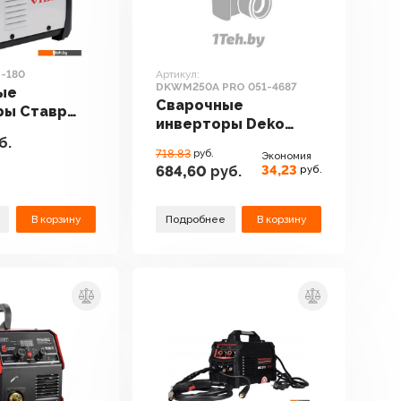
-180
Артикул:
DKWM250A PRO 051-4687
ые
Сварочные
ры Ставр
инверторы Deko
б.
DKWM250A PRO 051-
718.83
руб.
Экономия
4687
34,23
684,60
руб.
руб.
В корзину
Подробнее
В корзину