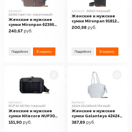
Артикул:
Артикул:
91812 (черный)
62395 (светло-сиреневый)
Женские и мужские
Женские и мужские
сумки Mironpan 91812
сумки Mironpan 62395
(черный)
200,98
руб.
(светло-сиреневый)
240,67
руб.
Подробнее
В корзину
Подробнее
В корзину
Артикул:
Артикул:
NUP30 18739s (черный)
42424 25с189к45 (белый)
Женские и мужские
Женские и мужские
сумки Nitecore NUP30
сумки Galanteya 42424
18739s (черный)
25с189к45 (белый)
151,90
руб.
387,89
руб.