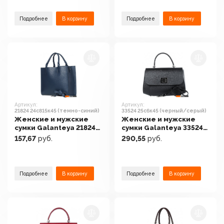
Подробнее
В корзину
Подробнее
В корзину
Артикул:
Артикул:
21824 24с815к45 (темно-синий)
33524 25с6к45 (черный/серый)
Женские и мужские
Женские и мужские
сумки Galanteya 21824
сумки Galanteya 33524
24с815к45 (темно-
25с6к45 (черный/
157,67
руб.
290,55
руб.
синий)
серый)
Подробнее
В корзину
Подробнее
В корзину