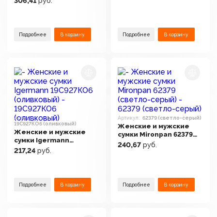
306,41
руб.
коричневый)
Подробнее
В корзину
Подробнее
В корзину
Артикул:
Артикул:
62379 (светло-серый)
19С927КО6 (оливковый)
Женские и мужские
Женские и мужские
сумки Mironpan 62379
сумки Igermann
(светло-серый)
240,67
руб.
19С927КО6 (оливковый)
217,24
руб.
Подробнее
В корзину
Подробнее
В корзину