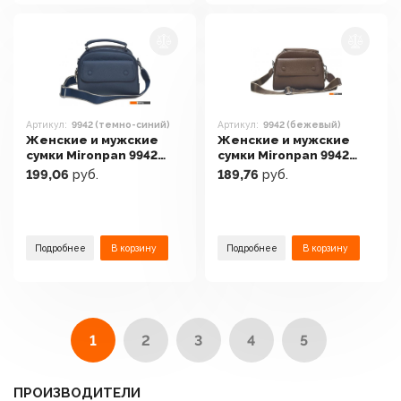
Артикул:
9942 (темно-синий)
Артикул:
9942 (бежевый)
Женские и мужские
Женские и мужские
сумки Mironpan 9942
сумки Mironpan 9942
(темно-синий)
(бежевый)
199,06
руб.
189,76
руб.
Подробнее
В корзину
Подробнее
В корзину
1
2
3
4
5
ПРОИЗВОДИТЕЛИ