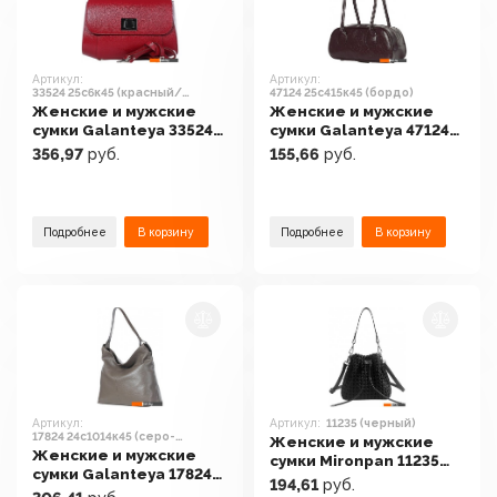
Артикул:
Артикул:
33524 25с6к45 (красный/
47124 25с415к45 (бордо)
коричневый)
Женские и мужские
Женские и мужские
сумки Galanteya 33524
сумки Galanteya 47124
25с6к45 (красный/
25с415к45 (бордо)
356,97
руб.
155,66
руб.
коричневый)
Подробнее
В корзину
Подробнее
В корзину
Артикул:
Артикул:
11235 (черный)
17824 24с1014к45 (серо-
Женские и мужские
коричневый)
Женские и мужские
сумки Mironpan 11235
сумки Galanteya 17824
(черный)
194,61
руб.
24с1014к45 (серо-