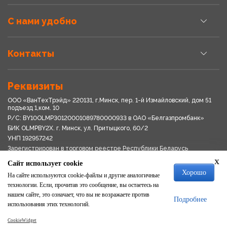
С нами удобно
Контакты
Реквизиты
ООО «ВанТехТрэйд» 220131, г.Минск, пер. 1-й Измайловский, дом 51
подъезд 1,ком. 10
Р/С: BY10OLMP30120001089780000933 в OАО «Белгазпромбанк»
БИК OLMPBY2X. г. Минск, ул. Притыцкого, 60/2
УНП 192957242
Зарегистрирован в торговом реестре Республики Беларусь
03.04.2018
x
Сайт использует cookie
Свидетельство о регистрации № 192957242выдано 18.08.2017
Хорошо
Мингориспоплком
На сайте используются cookie-файлы и другие аналогичные
Политика обработки персональных данных
технологии. Если, прочитав это сообщение, вы остаетесь на
Положение о системе видеонаблюдения
нашем сайте, это означает, что вы не возражаете против
Подробнее
Политика в отношении обработки файлов cookie
использования этих технологий.
CookieWidget