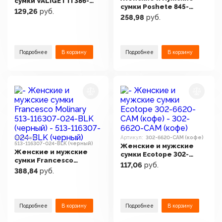
сумки VALIGETTI 386-
сумки Poshete 845-
2516-BLK (черный)
129,26
руб.
SR20026OL-GRY (серый)
258,98
руб.
Подробнее
В корзину
Подробнее
В корзину
Артикул:
Артикул:
302-6620-CAM (кофе)
513-116307-024-BLK (черный)
Женские и мужские
Женские и мужские
сумки Ecotope 302-
сумки Francesco
6620-CAM (кофе)
117,06
руб.
Molinary 513-116307-
388,84
руб.
024-BLK (черный)
Подробнее
В корзину
Подробнее
В корзину