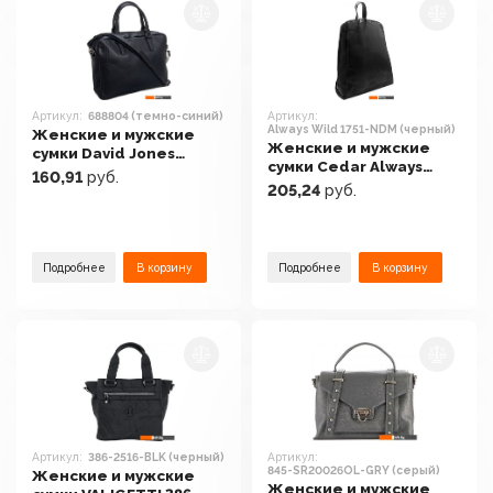
Артикул:
688804 (темно-синий)
Артикул:
Always Wild 1751-NDM (черный)
Женские и мужские
Женские и мужские
сумки David Jones
сумки Cedar Always
688804 (темно-синий)
160,91
руб.
Wild 1751-NDM (черный)
205,24
руб.
Подробнее
В корзину
Подробнее
В корзину
Артикул:
386-2516-BLK (черный)
Артикул:
845-SR20026OL-GRY (серый)
Женские и мужские
Женские и мужские