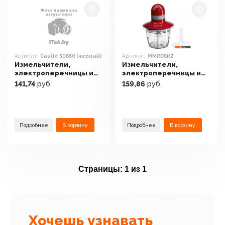
Артикул:
Castle 50660 (черный)
Артикул:
MMR08R2
Измельчители,
Измельчители,
электроперечницы и
электроперечницы и
электротерки Gipfel
электротерки Bosch
141,74
руб.
159,86
руб.
Castle 50660 (черный)
MMR08R2
Подробнее
В корзину
Подробнее
В корзину
Страницы:
1 из 1
Хочешь узнавать