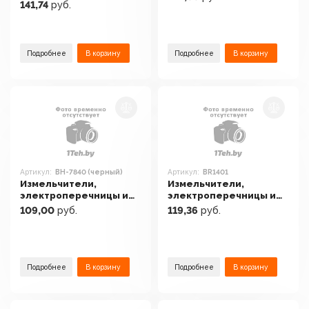
электротерки Gipfel
141,74
руб.
Sigma-130
Castle 50661 (красный)
Подробнее
В корзину
Подробнее
В корзину
Артикул:
BH-7840 (черный)
Артикул:
BR1401
Измельчители,
Измельчители,
электроперечницы и
электроперечницы и
электротерки Bomann
электротерки Brayer
109,00
руб.
119,36
руб.
BH-7840 (черный)
BR1401
Подробнее
В корзину
Подробнее
В корзину