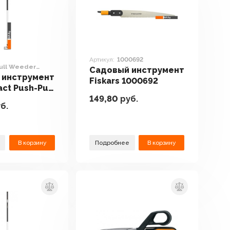
Артикул:
1000692
ull Weeder
Садовый инструмент
 инструмент
Fiskars 1000692
act Push-Pull
149,80
руб.
1027042
б.
В корзину
Подробнее
В корзину