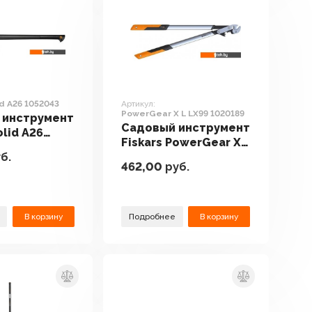
id A26 1052043
Артикул:
PowerGear X L LX99 1020189
 инструмент
Садовый инструмент
olid A26
Fiskars PowerGear X
б.
L LX99 1020189
462,00
руб.
В корзину
Подробнее
В корзину