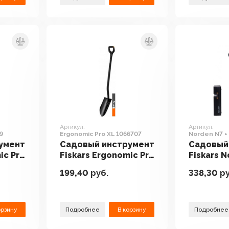
Артикул:
Артикул:
9
Ergonomic Pro XL 1066707
Norden N7 +
умент
Садовый инструмент
Садовый
ic Pro
Fiskars Ergonomic Pro
Fiskars N
XL 1066707
точилка 
199,40
руб.
338,30
ру
орзину
Подробнее
В корзину
Подробнее