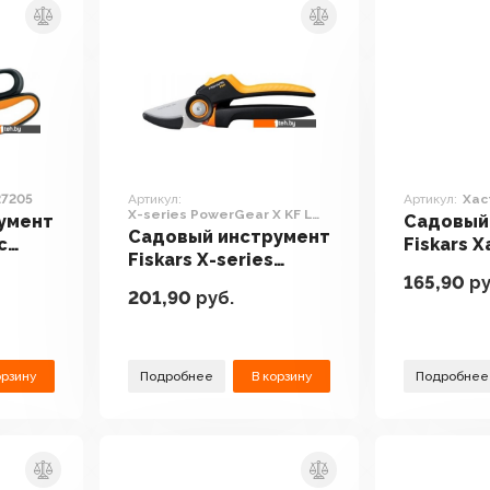
27205
Артикул:
Артикул:
Xac
X-series PowerGear X KF L
умент
Садовый
P941 1057174
Садовый инструмент
c
Fiskars X
Fiskars X-series
165,90
ру
PowerGear X KF L
201,90
руб.
P941 1057174
орзину
Подробнее
В корзину
Подробнее