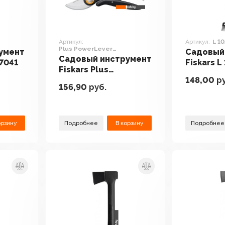
Артикул:
Артикул:
L 1
Plus PowerLever
умент
Садовый
P7211057170
Садовый инструмент
27041
Fiskars L
Fiskars Plus
148,00
ру
PowerLever
156,90
руб.
P7211057170
орзину
Подробнее
В корзину
Подробнее