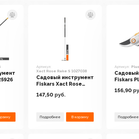
6
Артикул:
Артикул:
Plu
Xact Rose Rake S 1027038
умент
Садовый
Садовый инструмент
25926
Fiskars P
Fiskars Xact Rose
1057168
156,90
ру
Rake S 1027038
147,50
руб.
орзину
Подробнее
В корзину
Подробнее