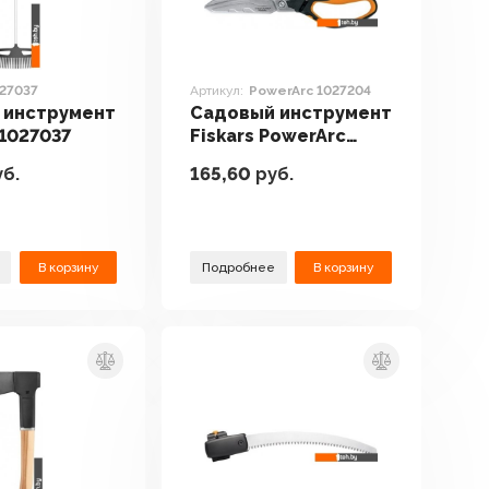
027037
Артикул:
PowerArc 1027204
 инструмент
Садовый инструмент
 1027037
Fiskars PowerArc
1027204
б.
165,60
руб.
В корзину
Подробнее
В корзину