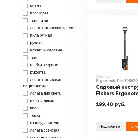
метла
плоскорез
топорище
лопата штыковая прямая
пила ручная
ручная
ножницы садовые
топор
грабли веерные
рукоятка
Артикул:
лопата штыковая
Ergonomic Pro 106670
остроконечная
Садовый инстр
Fiskars Ergonom
лопата для снега
1066709
пила садовая
199,40
руб.
вилы
тяпка
корнеудалитель
Подробнее
В к
лопата совковая
секатор, сучкорез