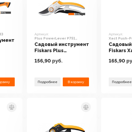
33
Артикул:
Артикул:
Plus PowerLever P751
Xact Push-P
умент
1057172
1027042
Садовый инструмент
Садовый
Fiskars Plus
Fiskars X
PowerLever P751
Weeder 
156,90
руб.
165,90
ру
1057172
орзину
Подробнее
В корзину
Подробнее