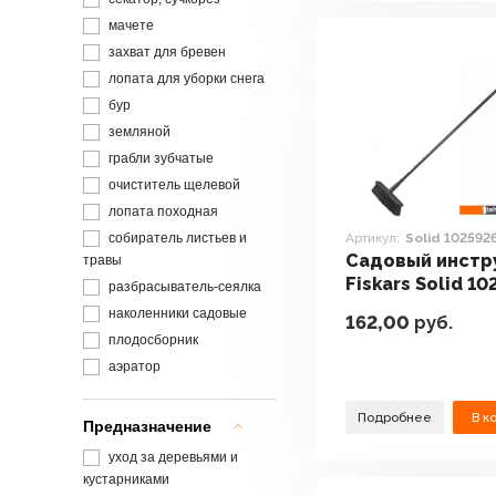
мачете
захват для бревен
лопата для уборки снега
бур
земляной
грабли зубчатые
очиститель щелевой
лопата походная
собиратель листьев и
Артикул:
Solid 102592
Садовый инстр
травы
Fiskars Solid 10
разбрасыватель-сеялка
наколенники садовые
162,00
руб.
плодосборник
аэратор
Подробнее
В к
Предназначение
уход за деревьями и
кустарниками