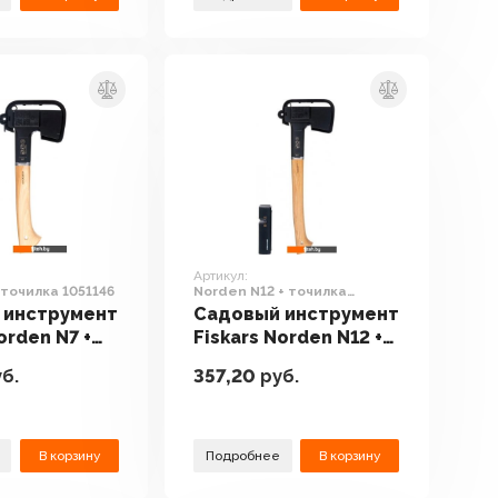
Артикул:
 точилка 1051146
Norden N12 + точилка
1052277
 инструмент
Садовый инструмент
orden N7 +
Fiskars Norden N12 +
1051146
точилка 1052277
б.
357,20
руб.
В корзину
Подробнее
В корзину