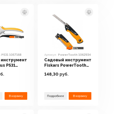
s P531 1057168
Артикул:
PowerTooth 1062934
 инструмент
Садовый инструмент
lus P531
Fiskars PowerTooth
1062934
б.
148,30
руб.
В корзину
Подробнее
В корзину