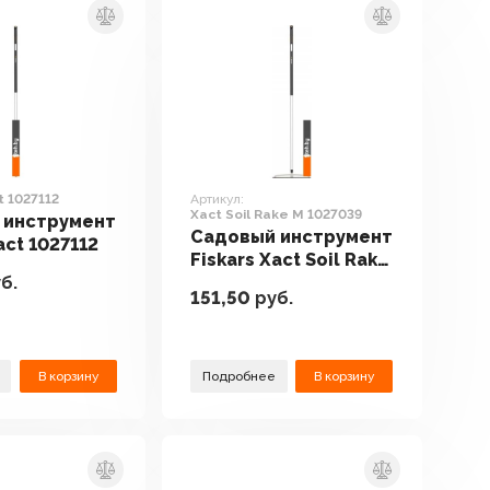
t 1027112
Артикул:
Xact Soil Rake M 1027039
 инструмент
Садовый инструмент
act 1027112
Fiskars Xact Soil Rake
б.
M 1027039
151,50
руб.
В корзину
Подробнее
В корзину