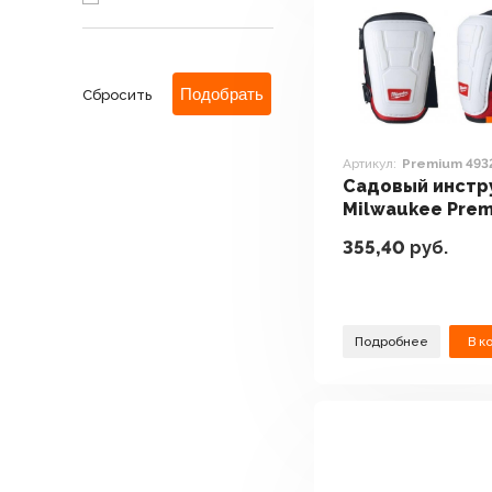
Сбросить
Артикул:
Premium 493
Садовый инстр
Milwaukee Pre
4932478139
355,40
руб.
Подробнее
В к