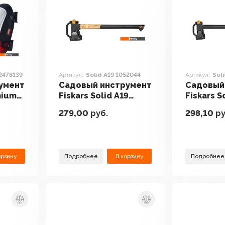
2478139
Артикул:
Solid A19 1052044
Артикул:
Sol
умент
Садовый инструмент
Садовый
mium
Fiskars Solid A19
Fiskars S
1052044
1052043
279,00
руб.
298,10
ру
орзину
Подробнее
В корзину
Подробнее