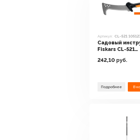
Артикул:
CL-521 10512
Садовый инстр
Fiskars CL-521
1051233
242,10
руб.
Подробнее
В к