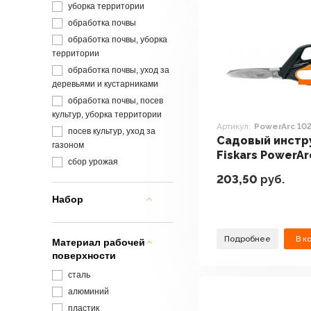
уборка территории
обработка почвы
обработка почвы, уборка
территории
обработка почвы, уход за
деревьями и кустарниками
обработка почвы, посев
культур, уборка территории
Артикул:
PowerArc 10
посев культур, уход за
Садовый инстр
газоном
Fiskars PowerAr
сбор урожая
1027205
203,50
руб.
Набор
Подробнее
В к
Материал рабочей
поверхности
сталь
алюминий
пластик