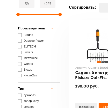
Сортировать:
Производитель
Bradas
Daewoo Power
ELITECH
Fiskars
Milwaukee
Wortex
Артикул:
QuikFit 1000
Вихрь
Садовый инстр
ЧистоОпт
Fiskars QuikFit
1000689
198,00
руб.
Тип
сучкорез
топор-колун
секатор
Подробнее
В к