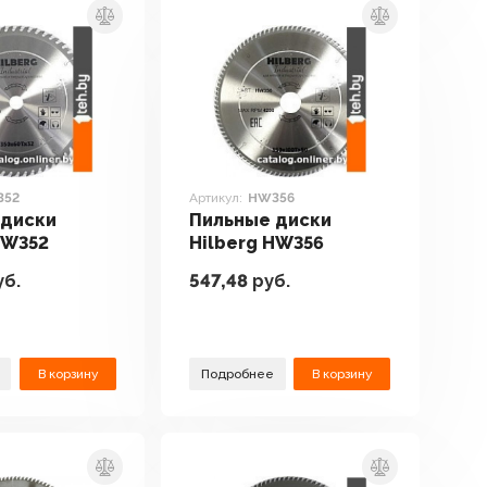
352
Артикул:
HW356
 диски
Пильные диски
HW352
Hilberg HW356
б.
547,48
руб.
В корзину
Подробнее
В корзину