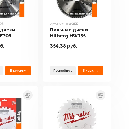
05
Артикул:
HW355
 диски
Пильные диски
HF305
Hilberg HW355
б.
354,38
руб.
В корзину
Подробнее
В корзину