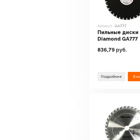
Артикул:
GA777
Пильные диски 
Diamond GA777
836,79
руб.
Подробнее
В к