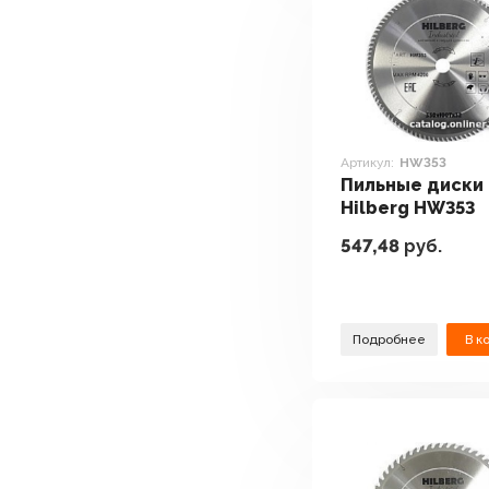
Артикул:
HW353
Пильные диски
Hilberg HW353
547,48
руб.
Подробнее
В к