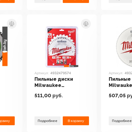
Артикул:
4932479574
Артикул:
493
Пильные диски
Пильные
Milwaukee
Milwauk
4932479574
49324713
511,00
руб.
507,05
ру
орзину
Подробнее
В корзину
Подробнее