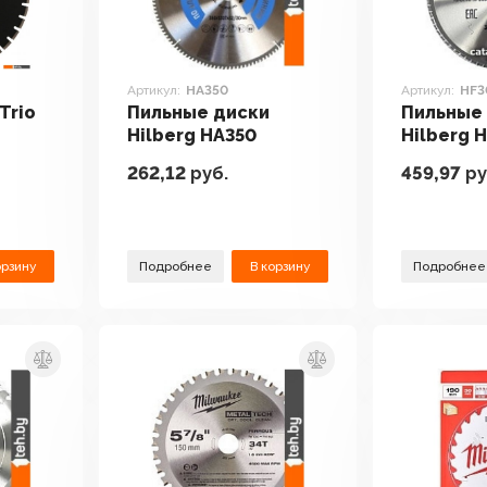
Артикул:
HA350
Артикул:
HF3
Trio
Пильные диски
Пильные
Hilberg HA350
Hilberg 
262,12
руб.
459,97
ру
орзину
Подробнее
В корзину
Подробнее