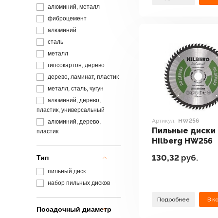
алюминий, металл
фиброцемент
алюминий
сталь
металл
гипсокартон, дерево
дерево, ламинат, пластик
металл, сталь, чугун
алюминий, дерево,
пластик, универсальный
Артикул:
HW256
алюминий, дерево,
Пильные диски
пластик
Hilberg HW256
130,32
руб.
Тип
пильный диск
набор пильных дисков
Подробнее
В к
Посадочный диаметр