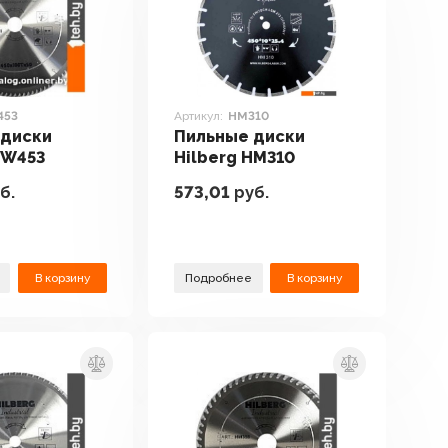
453
Артикул:
HM310
 диски
Пильные диски
HW453
Hilberg HM310
б.
573,01
руб.
В корзину
Подробнее
В корзину