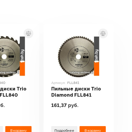
840
Артикул:
FLL841
диски Trio
Пильные диски Trio
 FLL840
Diamond FLL841
б.
161,37
руб.
В корзину
Подробнее
В корзину