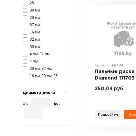
25
30 мм
20 мм
87 мм
16 мм
32 мм
50 мм
4 мм, 32 мм
4 мм
Артикул:
TR709
30 мм, 32 мм
Пильные диски 
16 мм, 20 мм, 25
Diamond TR709
250,04
руб.
Диаметр диска
от:
до:
Подробнее
В к