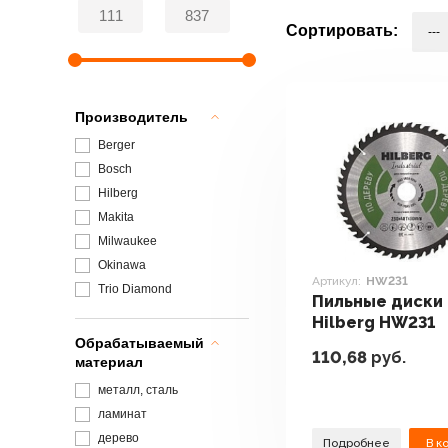
Сортировать:
Производитель
Berger
Bosch
Hilberg
Makita
Milwaukee
Okinawa
Артикул:
HW231
Trio Diamond
Пильные диски
Hilberg HW231
Обрабатываемый
110,68
руб.
материал
металл, сталь
ламинат
дерево
Подробнее
В к