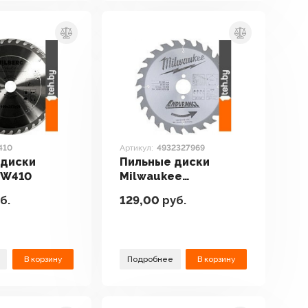
410
Артикул:
4932327969
 диски
Пильные диски
HW410
Milwaukee
4932327969
б.
129,00
руб.
В корзину
Подробнее
В корзину