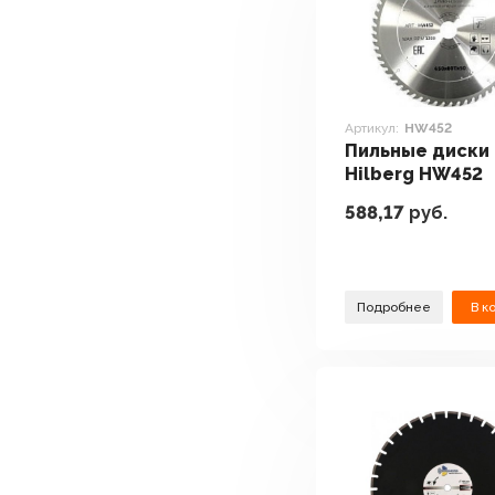
Артикул:
HW452
Пильные диски
Hilberg HW452
588,17
руб.
Подробнее
В к