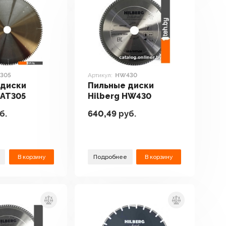
305
Артикул:
HW430
 диски
Пильные диски
HAT305
Hilberg HW430
б.
640,49
руб.
В корзину
Подробнее
В корзину