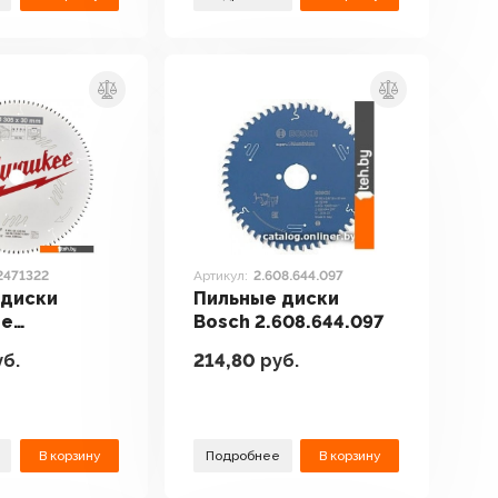
2471322
Артикул:
2.608.644.097
 диски
Пильные диски
ee
Bosch 2.608.644.097
22
б.
214,80
руб.
В корзину
Подробнее
В корзину