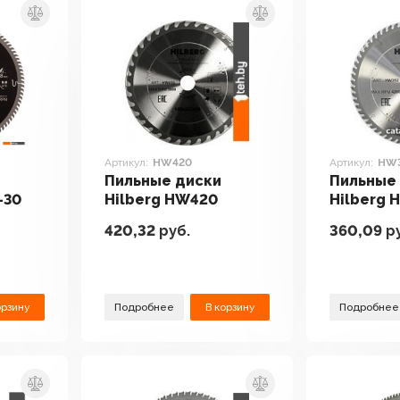
Артикул:
HW420
Артикул:
HW
Пильные диски
Пильные
-30
Hilberg HW420
Hilberg 
420,32
руб.
360,09
ру
орзину
Подробнее
В корзину
Подробнее