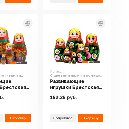
шт)
Артикул:
 мотивами и
С цветами лилии и ромашки
ины (набор 7
(набор 7 шт)
ющие
Развивающие
 Брестская
игрушки Брестская
 Сувениров
Фабрика Сувениров
б.
152,25
руб.
ми
С цветами лилии и
 и ветвями
ромашки (набор 7
набор 7 шт)
шт)
В корзину
Подробнее
В корзину