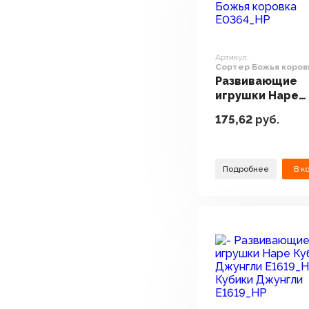
Артикул:
Сортер Божья коров
E0364_HP
Развивающие
игрушки Hape
Сортер Божья
175,62
руб.
коровка E0364
Подробнее
В к