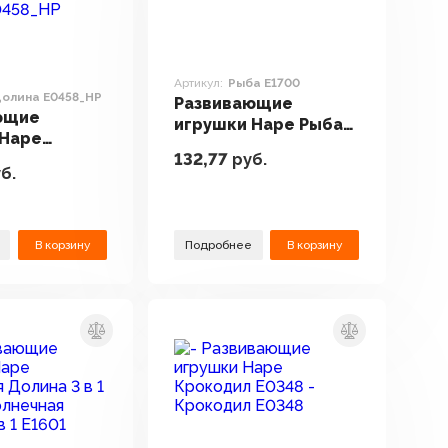
Артикул:
Рыба E1700
долина E0458_HP
Развивающие
ющие
игрушки Hape Рыба
 Hape
E1700
132,77
руб.
ая долина
б.
P
В корзину
Подробнее
В корзину