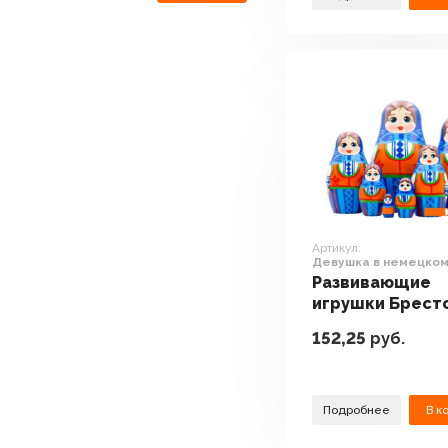
Артикул:
Девушка в немецко
платье Dirndl (набор
Развивающие
игрушки Брест
Фабрика Сувен
152,25
руб.
Девушка в нем
платье Dirndl (
7 шт)
Подробнее
В к