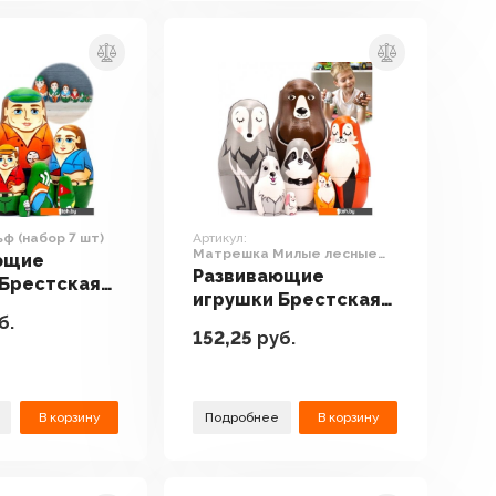
ьф (набор 7 шт)
Артикул:
Матрешка Милые лесные
ющие
животные (набор 7 шт)
Развивающие
 Брестская
игрушки Брестская
 Сувениров
б.
Фабрика Сувениров
абор 7 шт)
152,25
руб.
Матрешка Милые
лесные животные
(набор 7 шт)
В корзину
Подробнее
В корзину