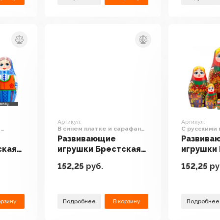
Артикул:
Артикул:
м
В синем платке и сарафане
С русскими
 7 шт)
с цветочным декором
ветвями ряб
Развивающие
Развива
(набор 7 шт)
шт)
ская
игрушки Брестская
игрушки
иров
Фабрика Сувениров
Фабрика
152,25
руб.
152,25
ру
ецком
В синем платке и
С русски
набор
сарафане с
мотивами
цветочным декором
рябины (
(набор 7 шт)
орзину
Подробнее
В корзину
Подробнее