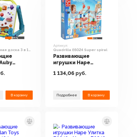
Артикул:
ая доска 3 в 1
Quadrilla E6024 Super spiral
ющие
Развивающие
 Auby
игрушки Hape
тивная
Quadrilla E6024
б.
1 134,06
руб.
 1 41089
Super spiral
В корзину
Подробнее
В корзину