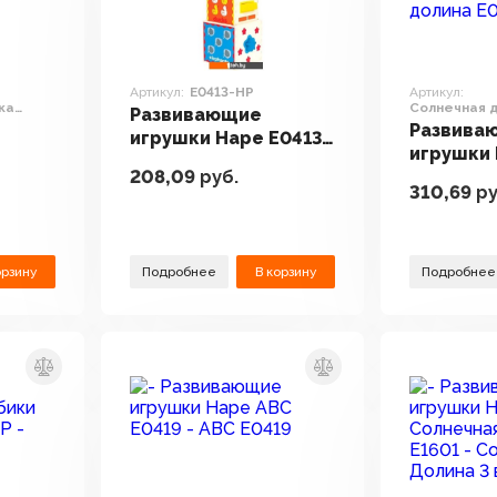
Артикул:
E0413-HP
Артикул:
ка
Солнечная 
Развивающие
Развива
игрушки Hape E0413-
игрушки
HP
208,09
руб.
Солнечн
310,69
ру
_HP
E0458_H
орзину
Подробнее
В корзину
Подробнее