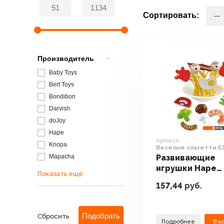
Сортировать:
Производитель
Baby Toys
Bert Toys
Bondibon
Darvish
doJoy
Hape
Артикул:
Knopa
Веселые спагетти E
Mapacha
Развивающие
игрушки Hape
Показать еще
Веселые спаге
157,44
руб.
E3165
Сбросить
Подробнее
В к