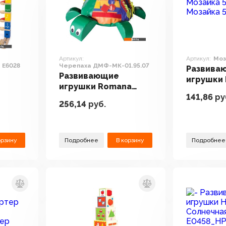
Артикул:
Артикул:
Моз
 E6028
Черепаха ДМФ-МК-01.95.07
Развива
Развивающие
игрушки 
игрушки Romana
Мозайка 
141,86
ру
рилла
Черепаха ДМФ-
256,14
руб.
МК-01.95.07
орзину
Подробнее
В корзину
Подробнее