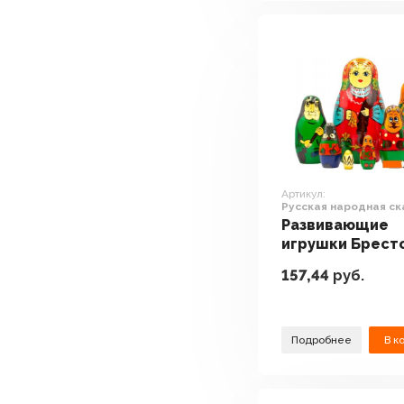
Артикул:
Русская народная ск
Царевна-Лягушка (н
Развивающие
шт)
игрушки Брест
Фабрика Сувен
157,44
руб.
Русская народ
сказка Царевна
Лягушка (набор
Подробнее
В к