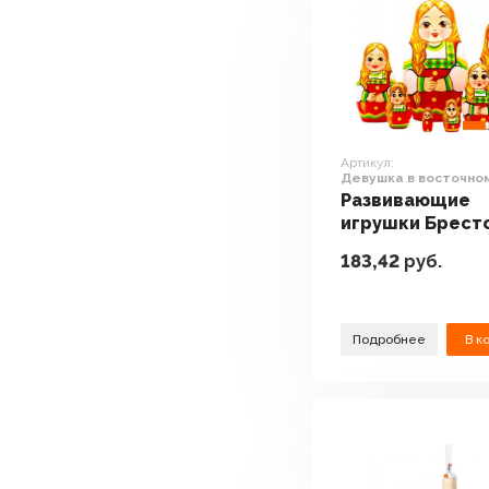
Артикул:
Девушка в восточно
славянском традици
Развивающие
костюме (набор 7 шт
игрушки Брест
Фабрика Сувен
183,42
руб.
Девушка в
восточном
славянском
традиционном
Подробнее
В к
костюме (набор
шт)