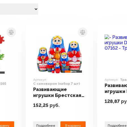
Артикул:
Артикул:
Тра
3165
С самоваром (набор 7 шт)
Развива
Развивающие
игрушки 
игрушки Брестская
Трассы 0
128,87
ру
тти
Фабрика Сувениров
152,25
руб.
С самоваром (набор
7 шт)
орзину
Подробнее
В корзину
Подробнее