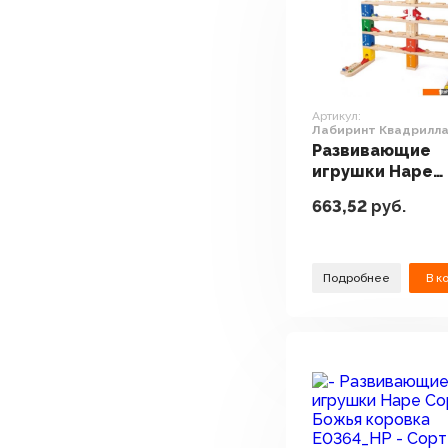
Артикул:
Лабиринт Квадрилла
Развивающие
игрушки Hape
Лабиринт Квад
663,52
руб.
E6028
Подробнее
В к