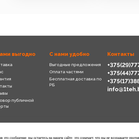
нами выгодно
С нами удобно
Контакты
+375(29)77
тавка
Выгодные предложения
ас
Оплата частями
+375(44)77
антия
Бесплатная доставка по
+375(17)38
РБ
такты
info@1teh.
ывы
овор публичной
ерты
 это сообщение, вы остаетесь на нашем сайте, это означает, что вы не возражаете проти