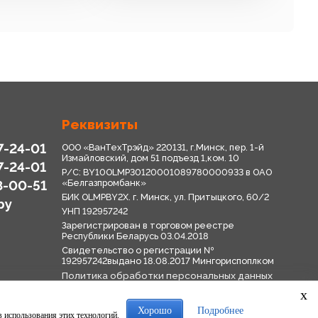
Реквизиты
7-24-01
ООО «ВанТехТрэйд» 220131, г.Минск, пер. 1-й
Измайловский, дом 51 подъезд 1,ком. 10
7-24-01
Р/С: BY10OLMP30120001089780000933 в OАО
8-00-51
«Белгазпромбанк»
БИК OLMPBY2X. г. Минск, ул. Притыцкого, 60/2
by
УНП 192957242
Зарегистрирован в торговом реестре
Республики Беларусь 03.04.2018
Свидетельство о регистрации №
192957242выдано 18.08.2017 Мингориспоплком
Политика обработки персональных данных
Положение о системе видеонаблюдения
x
Политика в отношении обработки файлов
cookie
Хорошо
Подробнее
в использования этих технологий.