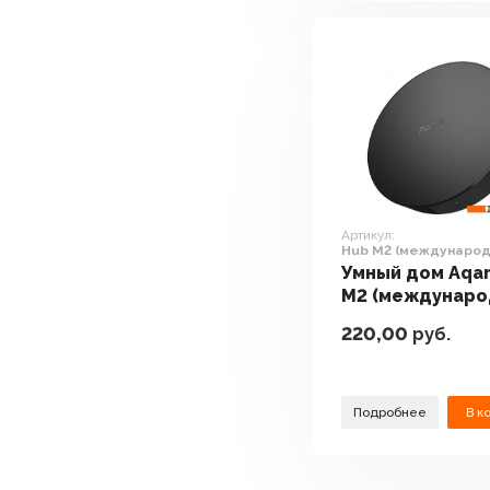
Артикул:
Hub M2 (междунаро
версия)
Умный дом Aqa
M2 (междунаро
версия)
220,00
руб.
Подробнее
В к