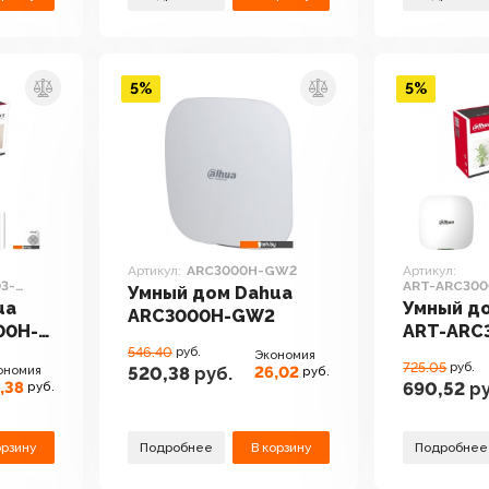
5%
5%
Артикул:
ARC3000H-GW2
Артикул:
3-
ART-ARC30
Умный дом Dahua
ua
Умный д
ARC3000H-GW2
00H-
ART-ARC
546.40
руб.
W2
Экономия
725.05
руб.
ономия
26,02
520,38
руб.
руб.
,38
690,52
ру
руб.
орзину
Подробнее
В корзину
Подробнее