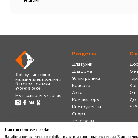
первым!
Разделы
С 
Для кухни
Дос
Для дома
О н
1teh.by - интернет-
Электроника
Гар
магазин электроники и
бытовой техники
Красота
Кон
© 2009-2026
Авто
Отз
Мы в социальных сетях
Компьютеры
Дог
оф
Инструменты
Спорт
Телефоны
Детский мир
Сайт использует cookie
Торговля
На сайте используются cookie-файлы и другие аналогичные технологии. Если, прочитав