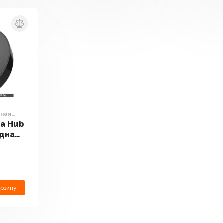
дная
ra Hub
дная
орзину