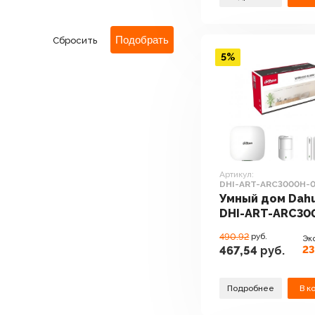
Сбросить
5%
Артикул:
DHI-ART-ARC3000H-0
W2(868)
Умный дом Dah
DHI-ART-ARC30
03-W2(868)
490.92
руб.
Эк
23
467,54
руб.
Подробнее
В к