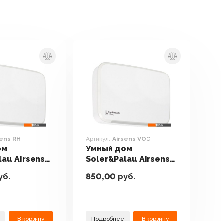
sens RH
Артикул:
Airsens VOC
ом
Умный дом
lau Airsens
Soler&Palau Airsens
VOC
уб.
850,00
руб.
В корзину
Подробнее
В корзину