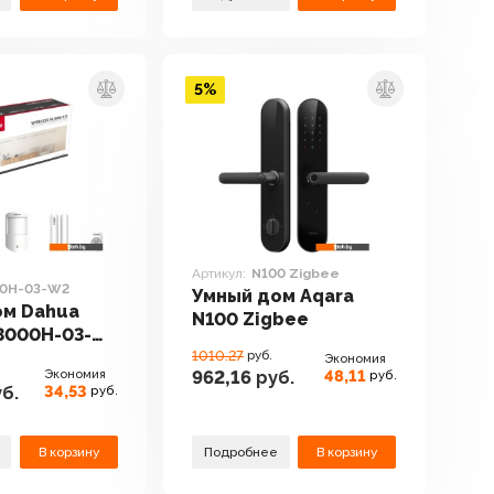
5%
Артикул:
N100 Zigbee
00H-03-W2
Умный дом Aqara
ом Dahua
N100 Zigbee
3000H-03-
1010.27
руб.
Экономия
Экономия
48,11
962,16
руб.
руб.
34,53
б.
руб.
В корзину
Подробнее
В корзину