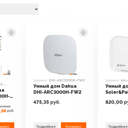
Артикул:
DHI-ARC3000H-FW2
Артикул:
Air
3-
Умный дом Dahua
Умный д
ua
DHI-ARC3000H-FW2
Soler&Pa
00H-
RH
475,35
руб.
820,00
р
ономия
,98
руб.
орзину
Подробнее
В корзину
Подробнее