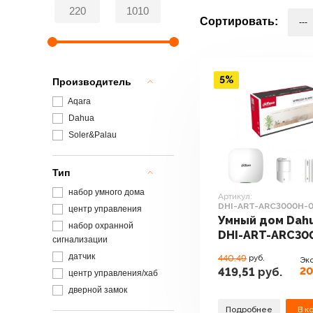
Сортировать:
5%
Производитель
Aqara
Dahua
Soler&Palau
Тип
набор умного дома
Артикул:
DHI-ART-ARC3000H-0
центр управления
FW2(868)
Умный дом Dah
набор охранной
DHI-ART-ARC30
сигнализации
03-FW2(868)
датчик
440.49
руб.
Эк
20
419,51
руб.
центр управления/хаб
дверной замок
Подробнее
В к