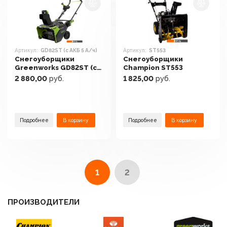
Артикул:
GD82ST (с АКБ 5 А/ч)
Артикул:
ST553
Снегоуборщики
Снегоуборщики
Greenworks GD82ST (с
Champion ST553
АКБ 5 А/ч)
2 880,00
руб.
1 825,00
руб.
Подробнее
В корзину
Подробнее
В корзину
1
2
ПРОИЗВОДИТЕЛИ