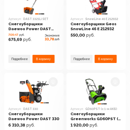
Артикул:
DAST 3321Li SET
Артикул:
SnowLine 46 E 212932
Снегоуборщики
Снегоуборщики Geos
Daewoo Power DAST
SnowLine 46 E 212932
3321Li SET
709.47
550,00
руб.
руб.
Экономия
33,78
675,69
руб.
руб.
Подробнее
В корзину
Подробнее
В корзину
Артикул:
DAST 330
Артикул:
GD60PST (с 1-м АКБ)
Снегоуборщики
Снегоуборщики
Daewoo Power DAST 330
Greenworks GD60PST (с
1-м АКБ)
6 310,38
руб.
1 920,00
руб.