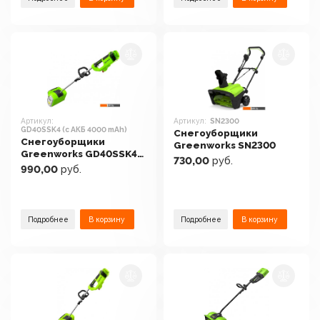
Артикул:
Артикул:
SN2300
GD40SSK4 (с АКБ 4000 mAh)
Снегоуборщики
Снегоуборщики
Greenworks SN2300
Greenworks GD40SSK4
730,00
руб.
(с АКБ 4000 mAh)
990,00
руб.
Подробнее
В корзину
Подробнее
В корзину