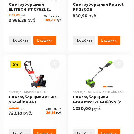
Снегоуборщики
Снегоуборщики Patriot
ELITECH ST 0762LE
PS 2300 E
E1609.014.00
3113.63
930,96
руб.
руб.
Экономия
148,27
2 965,36
руб.
руб.
Подробнее
В корзину
Подробнее
В корзину
5%
Артикул:
Snowline 46 E
Артикул:
GD60SS (с 1-м АКБ 4Ач)
Снегоуборщики AL-KO
Снегоуборщики
Snowline 46 E
Greenworks GD60SS (с
1-м АКБ 4Ач)
759.34
1 380,00
руб.
руб.
Экономия
36,16
723,18
руб.
руб.
Подробнее
В корзину
Подробнее
В корзину