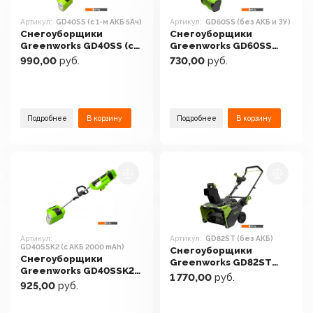
Артикул:
GD40SS (с 1-м АКБ 5Ач)
Артикул:
GD60SS (без АКБ и ЗУ)
Снегоуборщики
Снегоуборщики
Greenworks GD40SS (с
Greenworks GD60SS
1-м АКБ 5Ач)
(без АКБ и ЗУ)
990,00
руб.
730,00
руб.
Подробнее
В корзину
Подробнее
В корзину
Артикул:
Артикул:
GD82ST (без АКБ)
GD40SSK2 (с АКБ 2000 mAh)
Снегоуборщики
Снегоуборщики
Greenworks GD82ST
Greenworks GD40SSK2
(без АКБ)
1 770,00
руб.
(с АКБ 2000 mAh)
925,00
руб.