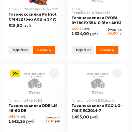
Артикул:
CM 432 (без АКБ и З/У)
Артикул:
RY18SFX35A-0 (без АКБ)
Газонокосилки Patriot
Газонокосилки RYOBI
CM 432 (без АКБ и З/У)
RY18SFX35A-0 (без АКБ)
518,80
руб.
1390.20
руб.
Экономия
66,20
1 324,00
руб.
руб.
Подробнее
В корзину
Подробнее
В корзину
5%
Артикул:
LM 46-60 DE
Артикул:
LG-745 E EC2014-7
Газонокосилки DDE LM
Газонокосилки ECO LG-
46-60 DE
745 E EC2014-7
1619.48
1 495,00
руб.
руб.
Экономия
77,12
1 542,36
руб.
руб.