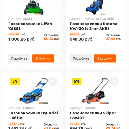
Артикул:
XSS51
Артикул:
KW430 (с 2-мя АКБ)
Газонокосилки Lifan
Газонокосилки Katana
XSS51
KW430 (с 2-мя АКБ)
1056.57
995.72
руб.
руб.
Экономия
Экономия
50,31
47,42
1 006,26
руб.
948,30
руб.
руб.
руб.
Подробнее
В корзину
Подробнее
В корзину
5%
5%
Артикул:
L 4610S
Артикул:
GW401
Газонокосилки Hyundai
Газонокосилки Skiper
L 4610S
GW401
1534.41
624.52
руб.
руб.
Экономия
Экономия
73,07
29,74
1 461,34
руб.
594,78
руб.
руб.
руб.