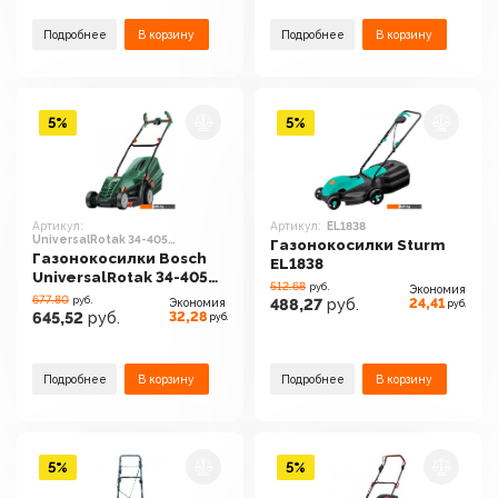
Подробнее
В корзину
Подробнее
В корзину
5%
5%
Артикул:
Артикул:
EL1838
UniversalRotak 34-405
Газонокосилки Sturm
06008A6401
Газонокосилки Bosch
EL1838
UniversalRotak 34-405
512.68
руб.
Экономия
06008A6401
677.80
руб.
24,41
Экономия
488,27
руб.
руб.
32,28
645,52
руб.
руб.
Подробнее
В корзину
Подробнее
В корзину
5%
5%