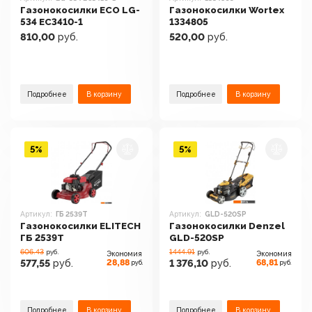
Газонокосилки ECO LG-
Газонокосилки Wortex
534 EC3410-1
1334805
810,00
руб.
520,00
руб.
Подробнее
В корзину
Подробнее
В корзину
5%
5%
Артикул:
ГБ 2539Т
Артикул:
GLD-520SP
Газонокосилки ELITECH
Газонокосилки Denzel
ГБ 2539Т
GLD-520SP
606.43
1444.91
руб.
руб.
Экономия
Экономия
28,88
68,81
577,55
руб.
1 376,10
руб.
руб.
руб.
Подробнее
В корзину
Подробнее
В корзину