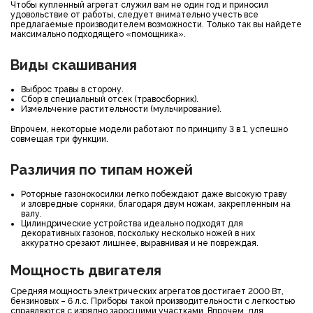
Чтобы купленный агрегат служил вам не один год и приносил
удовольствие от работы, следует внимательно учесть все
предлагаемые производителем возможности. Только так вы найдете
максимально подходящего «помощника».
Виды скашивания
Выброс травы в сторону.
Сбор в специальный отсек (травосборник).
Измельчение растительности (мульчирование).
Впрочем, некоторые модели работают по принципу 3 в 1, успешно
совмещая три функции.
Различия по типам ножей
Роторные газонокосилки легко побеждают даже высокую траву
и зловредные сорняки, благодаря двум ножам, закрепленным на
валу.
Цилиндрические устройства идеально подходят для
декоративных газонов, поскольку несколько ножей в них
аккуратно срезают лишнее, выравнивая и не повреждая.
Мощность двигателя
Средняя мощность электрических агрегатов достигает 2000 Вт,
бензиновых – 6 л.с. Приборы такой производительности с легкостью
справляются с изрядно заросшими участками. Впрочем, для