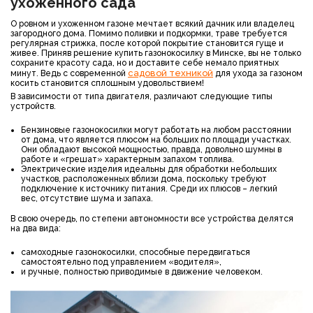
ухоженного сада
О ровном и ухоженном газоне мечтает всякий дачник или владелец
загородного дома. Помимо поливки и подкормки, траве требуется
регулярная стрижка, после которой покрытие становится гуще и
живее. Приняв решение купить газонокосилку в Минске, вы не только
сохраните красоту сада, но и доставите себе немало приятных
садовой техникой
минут. Ведь с современной
для ухода за газоном
косить становится сплошным удовольствием!
В зависимости от типа двигателя, различают следующие типы
устройств.
Бензиновые газонокосилки могут работать на любом расстоянии
от дома, что является плюсом на больших по площади участках.
Они обладают высокой мощностью, правда, довольно шумны в
работе и «грешат» характерным запахом топлива.
Электрические изделия идеальны для обработки небольших
участков, расположенных вблизи дома, поскольку требуют
подключение к источнику питания. Среди их плюсов – легкий
вес, отсутствие шума и запаха.
В свою очередь, по степени автономности все устройства делятся
на два вида:
самоходные газонокосилки, способные передвигаться
самостоятельно под управлением «водителя»,
и ручные, полностью приводимые в движение человеком.