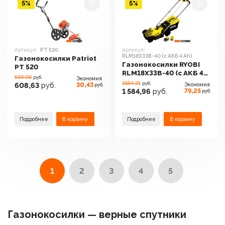
5%
5%
Артикул:
PT 520
Артикул:
RLM18X33B-40 (с АКБ 4 Ah)
Газонокосилки Patriot
Газонокосилки RYOBI
PT 520
RLM18X33B-40 (с АКБ 4
639.06
руб.
Экономия
Ah)
1664.21
руб.
30,43
608,63
руб.
Экономия
руб.
79,25
1 584,96
руб.
руб.
Подробнее
В корзину
Подробнее
В корзину
1
2
3
4
5
Газонокосилки — верные спутники